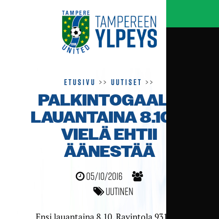
Etusivu
>>
Uutiset
>>
PALKINTOGAALA
LAUANTAINA 8.10. –
VIELÄ EHTII
ÄÄNESTÄÄ
05/10/2016
Uutinen
Ensi lauantaina 8.10. Ravintola 931:ssä