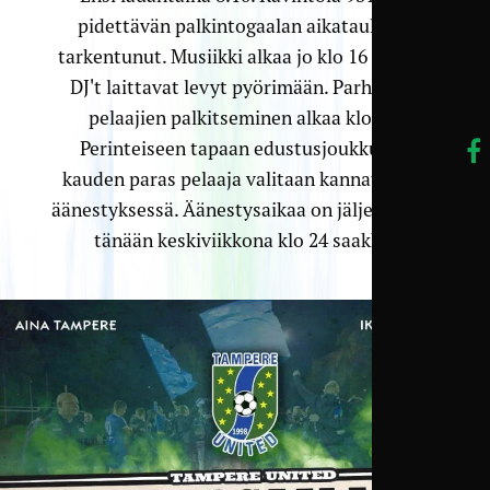
pidettävän palkintogaalan aikataulu on
tarkentunut. Musiikki alkaa jo klo 16 kun GE
DJ't laittavat levyt pyörimään. Parhaiden
pelaajien palkitseminen alkaa klo 18.
Perinteiseen tapaan edustusjoukkueen
kauden paras pelaaja valitaan kannattajien
äänestyksessä. Äänestysaikaa on jäljellä vielä
tänään keskiviikkona klo 24 saakka.