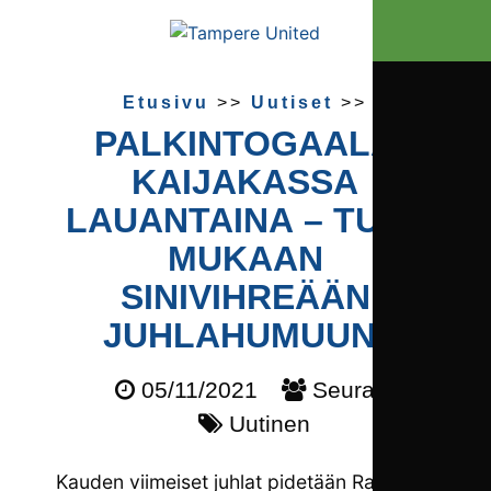
Etusivu
>>
Uutiset
>>
PALKINTOGAALA
KAIJAKASSA
LAUANTAINA – TULE
MUKAAN
SINIVIHREÄÄN
JUHLAHUMUUN!
05/11/2021
Seura
Uutinen
Kauden viimeiset juhlat pidetään Ravintola