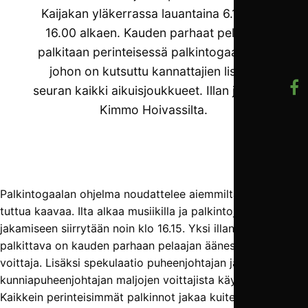
Kaijakan yläkerrassa lauantaina 6.11. klo
16.00 alkaen. Kauden parhaat pelaajat
palkitaan perinteisessä palkintogaalassa,
johon on kutsuttu kannattajien lisäksi
seuran kaikki aikuisjoukkueet. Illan juontaa
Kimmo Hoivassilta.
Palkintogaalan ohjelma noudattelee aiemmilta vuosilta
tuttua kaavaa. Ilta alkaa musiikilla ja palkintojen
jakamiseen siirrytään noin klo 16.15. Yksi illan odotetuin
palkittava on kauden parhaan pelaajan äänestyksen
voittaja. Lisäksi spekulaatio puheenjohtajan ja
kunniapuheenjohtajan maljojen voittajista käy jo kuumana.
Kaikkein perinteisimmät palkinnot jakaa kuitenkin