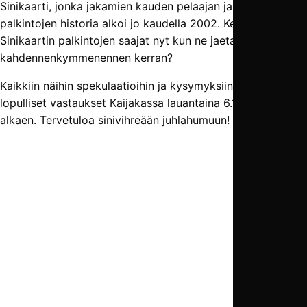
Sinikaarti, jonka jakamien kauden pelaajan ja pelimiehen
palkintojen historia alkoi jo kaudella 2002. Ketkä ovat
Sinikaartin palkintojen saajat nyt kun ne jaetaan jo
kahdennenkymmenennen kerran?
Kaikkiin näihin spekulaatioihin ja kysymyksiin saadaan
lopulliset vastaukset Kaijakassa lauantaina 6.11. klo 16
alkaen. Tervetuloa sinivihreään juhlahumuun!