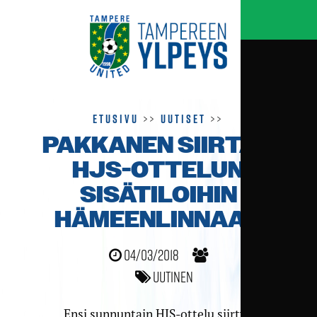
Etusivu
>>
Uutiset
>>
PAKKANEN SIIRTÄÄ
HJS-OTTELUN
SISÄTILOIHIN
HÄMEENLINNAAN
04/03/2018
Uutinen
Ensi sunnuntain HJS-ottelu siirtyy