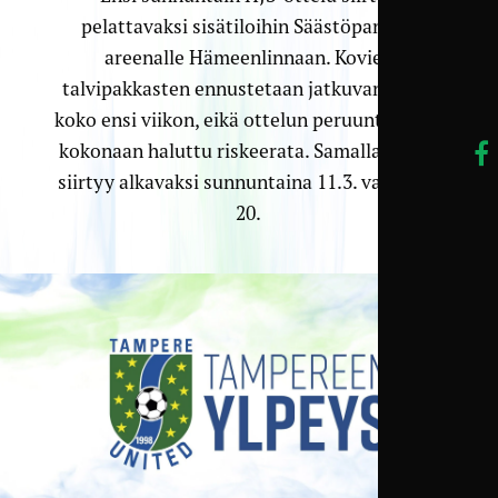
pelattavaksi sisätiloihin Säästöpankki-
areenalle Hämeenlinnaan. Kovien
talvipakkasten ennustetaan jatkuvan myös
koko ensi viikon, eikä ottelun peruuntumista
kokonaan haluttu riskeerata. Samalla ottelu
siirtyy alkavaksi sunnuntaina 11.3. vasta klo
20.