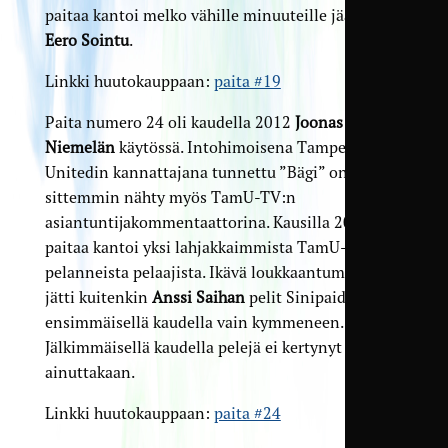
paitaa kantoi melko vähille minuuteille jäänyt
Eero Sointu
.
Linkki huutokauppaan:
paita #19
Paita numero 24 oli kaudella 2012
Joonas
Niemelän
käytössä. Intohimoisena Tampere
Unitedin kannattajana tunnettu ”Bägi” on
sittemmin nähty myös TamU-TV:n
asiantuntijakommentaattorina. Kausilla 2013–14
paitaa kantoi yksi lahjakkaimmista TamU-K:ssa
pelanneista pelaajista. Ikävä loukkaantumiskierre
jätti kuitenkin
Anssi Saihan
pelit Sinipaidoissa
ensimmäisellä kaudella vain kymmeneen.
Jälkimmäisellä kaudella pelejä ei kertynyt
ainuttakaan.
Linkki huutokauppaan:
paita #24