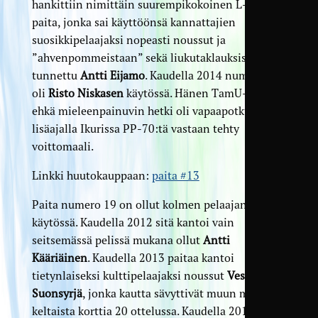
hankittiin nimittäin suurempikokoinen L-koon
paita, jonka sai käyttöönsä kannattajien
suosikkipelaajaksi nopeasti noussut ja
”ahvenpommeistaan” sekä liukutaklauksistaan
tunnettu
Antti Eijamo
. Kaudella 2014 numero 13
oli
Risto Niskasen
käytössä. Hänen TamU-uransa
ehkä mieleenpainuvin hetki oli vapaapotkusta
lisäajalla Ikurissa PP-70:tä vastaan tehty
voittomaali.
Linkki huutokauppaan:
paita #13
Paita numero 19 on ollut kolmen pelaajan
käytössä. Kaudella 2012 sitä kantoi vain
seitsemässä pelissä mukana ollut
Antti
Kääriäinen
. Kaudella 2013 paitaa kantoi
tietynlaiseksi kulttipelaajaksi noussut
Vesa
Suonsyrjä
, jonka kautta sävyttivät muun muassa 7
keltaista korttia 20 ottelussa. Kaudella 2014