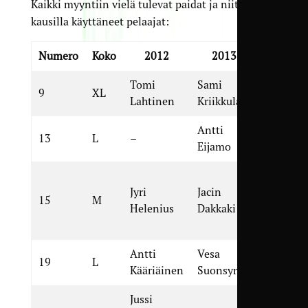
Kaikki myyntiin vielä tulevat paidat ja niitä eri
kausilla käyttäneet pelaajat:
Numero
Koko
2012
2013
2014
Tomi
Sami
Eero
9
XL
Lahtinen
Kriikkula
Riponie
Antti
Risto
13
L
–
Eijamo
Niskane
Jacin
Jyri
Jacin
Dakkaki 
15
M
Helenius
Dakkaki
Severi
Hiltune
Antti
Vesa
Eero
19
L
Kääriäinen
Suonsyrjä
Sointu
Jussi