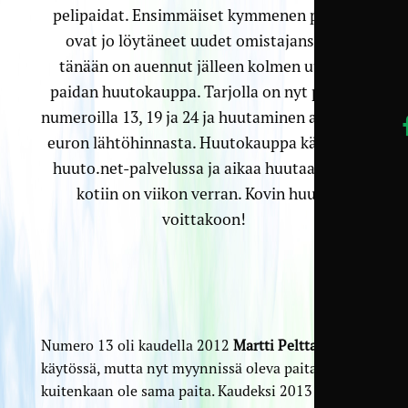
pelipaidat. Ensimmäiset kymmenen paitaa
ovat jo löytäneet uudet omistajansa, ja
tänään on auennut jälleen kolmen uuden
paidan huutokauppa. Tarjolla on nyt paidat
numeroilla 13, 19 ja 24 ja huutaminen alkaa 20
euron lähtöhinnasta. Huutokauppa käydään
huuto.net-palvelussa ja aikaa huutaa paita
kotiin on viikon verran. Kovin huuto
voittakoon!
Numero 13 oli kaudella 2012
Martti Pelttarin
käytössä, mutta nyt myynnissä oleva paita ei
kuitenkaan ole sama paita. Kaudeksi 2013