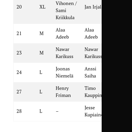
Vihonen /
20
XL
Jan Irjala
Jan Irjal
Sami
Kriikkula
Alaa
Alaa
Vesa
21
M
Adeeb
Adeeb
Suonsyrj
Nawar
Nawar
Riku
23
M
Karikuss
Karikuss
Jussila
Joonas
Anssi
Anssi
24
L
Niemelä
Saiha
Saiha
Henry
Timo
Timo
27
L
Friman
Kauppinen
Kauppin
Jesse
28
L
–
Ville Toi
Kupiainen