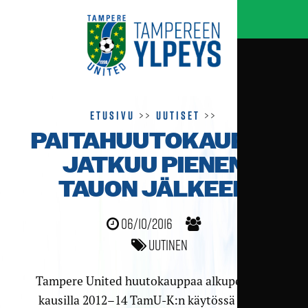
Etusivu
>>
Uutiset
>>
PAITAHUUTOKAUPPA
JATKUU PIENEN
TAUON JÄLKEEN
06/10/2016
Uutinen
Tampere United huutokauppaa alkuperäiset
kausilla 2012–14 TamU-K:n käytössä olleet