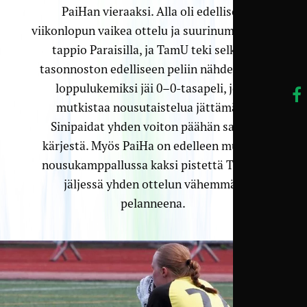
PaiHan vieraaksi. Alla oli edellisen
viikonlopun vaikea ottelu ja suurinumeroinen
tappio Paraisilla, ja TamU teki selkeän
tasonnoston edelliseen peliin nähden. Silti
loppulukemiksi jäi 0–0-tasapeli, joka
mutkistaa nousutaistelua jättämällä
Sinipaidat yhden voiton päähän sarjan
kärjestä. Myös PaiHa on edelleen mukana
nousukamppallussa kaksi pistettä TamUn
jäljessä yhden ottelun vähemmän
pelanneena.