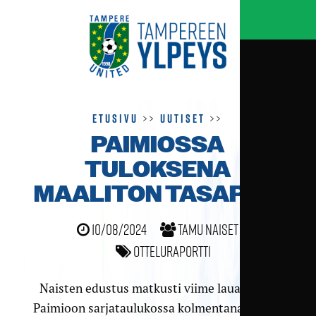
Etusivu
>>
Uutiset
>>
PAIMIOSSA
TULOKSENA
MAALITON TASAPELI
10/08/2024
TamU naiset
Otteluraportti
Naisten edustus matkusti viime lauantaina
Paimioon sarjataulukossa kolmentana olevan