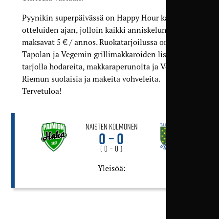
Pyynikin superpäivässä on Happy Hour kaikkien
otteluiden ajan, jolloin kaikki anniskelun juomat
maksavat 5 € / annos. Ruokatarjoilussa on
Tapolan ja Vegemin grillimakkaroiden lisäksi
tarjolla hodareita, makkaraperunoita ja Vohveli
Riemun suolaisia ja makeita vohveleita.
Tervetuloa!
Naisten Kolmonen
0 – 0
( 0 – 0 )
Yleisöä: