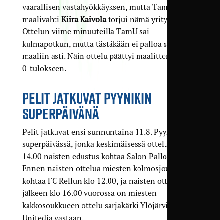
vaarallisen vastahyökkäyksen, mutta TamUn
maalivahti
Kiira Kaivola
torjui nämä yritykset.
Ottelun viime minuuteilla TamU sai
kulmapotkun, mutta tästäkään ei palloa saatu
maaliin asti. Näin ottelu päättyi maalittomaan 0–
0-tulokseen.
PELIT JATKUVAT PYYNIKIN
SUPERPÄIVÄNÄ
Pelit jatkuvat ensi sunnuntaina 11.8. Pyynikin
superpäivässä, jonka keskimäisessä ottelussa klo
14.00 naisten edustus kohtaa Salon Palloilijat.
Ennen naisten ottelua miesten kolmosjoukkue
kohtaa FC Rellun klo 12.00, ja naisten ottelun
jälkeen klo 16.00 vuorossa on miesten
kakkosoukkueen ottelu sarjakärki Ylöjärvi
Unitedia vastaan.