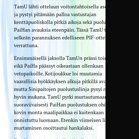
TamU lähti otteluun voitontahtoisella asenteella
ja pystyi pitämään palloa vastustajan
kenttäpuoliskolla pitkiä aikoja sekä puolustamaan
PaiHan avauksia eteenpäin. Tässä TamU teki
selkeän parannuksen edelliseen PIF-otteluun
verrattuna.
Ensimmäisellä jaksolla TamUn prässi toimi hyvin,
eikä PaiHa päässyt oikeastaan ollenkaan
vetopaikoille. Kotijoukkue loi muutamia
vaarallisia hyökkäyksen alkuja pitkillä avauksilla,
mutta Sinipaitojen puolustuslinja pysyi näissä
hyvin mukana. TamU pyrki murtautumaan
suoraviivaisesti PaiHan puolustuksen ohi, mutta
kovin monta maalipaikkaa ei kuitenkaan
onnistuttu luomaan. Etenkin viimeisen linjan
murtaminen osoittautui hankalaksi.