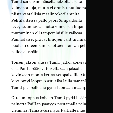
TamU sai ensimmäisellä jaksolla useita
kulmapotkuja, mutta ei onnistunut luomaan
niistä vaarallisia maalintekotilanteita.
Pelitilanteissa pallo pyöri Sinipaidoilla
leveyssuunnassa, mutta viimeisen linjan
murtaminen oli tamperelaisille vaikeaa.
Paimiolaiset pitivät linjojen välit tiiviinä ja
puolusti eteenpäin pakottaen TamUn pelaamaan
palloa alaspäin.
Toisen jakson alussa TamU jatkoi korkeaa prässiä,
eikä PaiHa päässyt toisellakaan jaksolla
kovinkaan monta kertaa vetopaikoille. Ottelun
kuva pysyi loppuun asti aika lailla samanlaisena:
TamU piti palloa ja pyrki luomaan maalipaikkoja.
Ottelun loppua kohden TamU pyrki lisäämään
painetta PaiHan päätyyn nostamalla pelaajia
ylemmäs. Tämä avasi myös PaiHalle muutaman