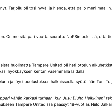
. Tarjoilu oli tosi hyvä, ja hienoa, että pallo meni maaliin. 
ä on. On me sitä pari vuotta seurattu NoPSin peleissä, että ti
aleista huolimatta Tampere United oli heti ottelun alkuhetkis
asi hyökkäyksen kentän vasemmalla laidalla.
lurin ja löysi puolustuksen halkaisseella syötöllään Toni Toi
oppari vähän karkasi turhaan, kun Jusu [Juho Heikkinen] teki l
ukseen Tampere Unitedissa päässyt 18-vuotias Niilo Jalkanen