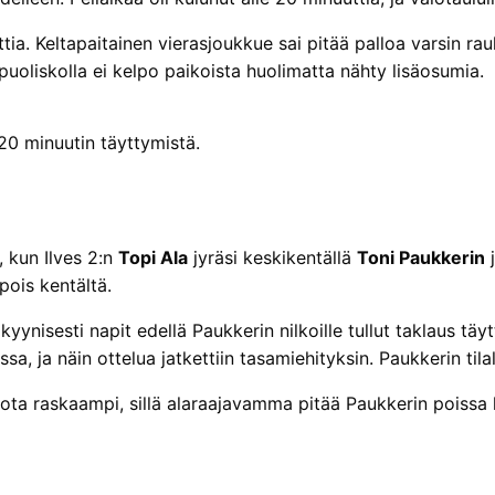
a. Keltapaitainen vierasjoukkue sai pitää palloa varsin rauh
uoliskolla ei kelpo paikoista huolimatta nähty lisäosumia.
20 minuutin täyttymistä.
n, kun Ilves 2:n
Topi Ala
jyräsi keskikentällä
Toni Paukkerin
j
pois kentältä.
lla kyynisesti napit edellä Paukkerin nilkoille tullut taklaus
sa, ja näin ottelua jatkettiin tasamiehityksin. Paukkerin tila
ota raskaampi, sillä alaraajavamma pitää Paukkerin poissa