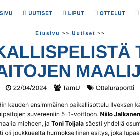
SIVU
UUTISET
LIPUT
OTTELUT
Etusivu
>>
Uutiset
>>
KALLIS­PELISTÄ 
PAITOJEN MAALI
22/04/2024
TamU
Otteluraportti
in kauden ensimmäinen paikallisottelu Ilveksen k
nipaitojen suvereeniin 5–1-voittoon.
Niilo Jalkane
maalia mieheen, ja
Toni Toijala
säesti yhdellä osum
 oli joukkueelta hurmoksellinen esitys, joka lupaa