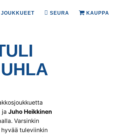
JOUKKUEET
SEURA
KAUPPA
TULI
JUHLA
akkosjoukkuetta
n
ja
Juho Heikkinen
alla. Varsinkin
 hyvää tuleviinkin