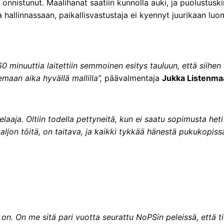
nnistunut. Maalihanat saatiin kunnolla auki, ja puolustuskin
oa hallinnassaan, paikallisvastustaja ei kyennyt juurikaan lu
0 minuuttia laitettiin semmoinen esitys tauluun, että siihen
aan aika hyvällä mallilla”,
päävalmentaja
Jukka Listenma
elaaja. Oltiin todella pettyneitä, kun ei saatu sopimusta he
aljon töitä, on taitava, ja kaikki tykkää hänestä pukukopissa
llä on. On me sitä pari vuotta seurattu NoPSin peleissä, että