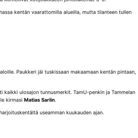
assa kentän vaarattomilla alueilla, mutta tilanteen tullen
aloille. Paukkeri jäi tuskissaan makaamaan kentän pintaan,
 täytti kaikki ulosajon tunnusmerkit. TamU-penkin ja Tammelan
lle kirmasi
Matias Sarlin
.
 harjoituskentältä useamman kuukauden ajan.