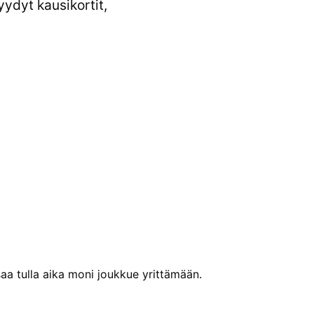
yydyt kausikortit,
saa tulla aika moni joukkue yrittämään.