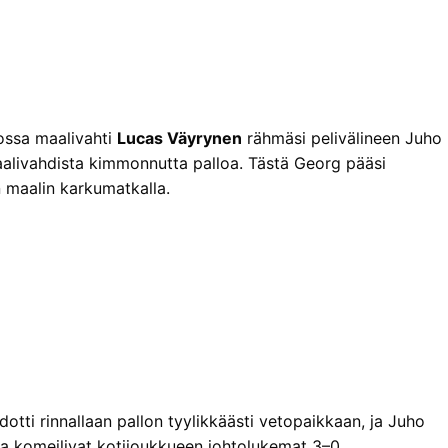
jossa maalivahti
Lucas Väyrynen
rähmäsi pelivälineen Juho
aalivahdista kimmonnutta palloa. Tästä Georg pääsi
n maalin karkumatkalla.
otti rinnallaan pallon tyylikkäästi vetopaikkaan, ja Juho
ulla komeilivat kotijoukkueen johtolukemat 3–0.