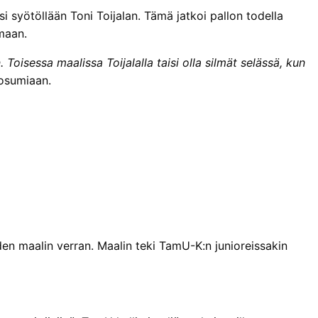
ysi syötöllään Toni Toijalan. Tämä jatkoi pallon todella
lmaan.
 Toisessa maalissa Toijalalla taisi olla silmät selässä, kun
 osumiaan.
hden maalin verran. Maalin teki TamU-K:n junioreissakin