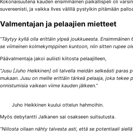
Kokonaisuutena kauden ensimmäinen paikallispeli oli varsin o
suvereenisti, ja vaikka Ilves välillä pystyikin pitämään pall
Valmentajan ja pelaajien mietteet
”Täytyy kyllä olla erittäin ylpeä joukkueesta. Ensimmäinen 6
se viimeinen kolmekymppinen kuntoon, niin sitten rupee olem
Päävalmentaja jakoi auliisti kiitosta pelaajilleen,
”Jusu [Juho Heikkinen] oli talvella meidän selkeästi paras p
mukaan. Jusu on meille erittäin tärkeä pelaaja, joka tekee p
onnistumisia vaikean viime kauden jälkeen.”
Juho Heikkinen kuului ottelun hahmoihin.
Myös debytantti Jalkanen sai osakseen suitsutusta.
”Niilosta ollaan nähty talvesta asti, että se potentiaali sie