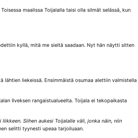
Toisessa maalissa Toijalalla taisi olla silmät selässä, kun
edettiin kyllä, mitä me sieltä saadaan. Nyt hän näytti sitten
tä lähtien liekeissä. Ensimmäistä osumaa alettiin valmistella
jalan Ilveksen rangaistualueelta. Toijala ei tekopaikasta
iikkeen. Siihen aukesi Toijalalle väli, jonka näin, niin
 selitti tyynesti upeaa tarjoiluaan.