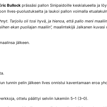
Eric Bullock
prässäsi pallon Sinipaidoille keskialueella ja lö
akoon Ilves-puolustukselta ja laukoi pallon voimalla etualaku
. Tarjoilu oli tosi hyvä, ja hienoa, että pallo meni maaliin.
siihen ekan puoliajan maaliin”,
maalintekijä Jalkanen kuvasi
maalinsa jälkeen.
ta.
eilun tunnin pelin jälkeen Ilves onnistui kaventamaan eroa y
kkoja, ottelu päättyi selviin lukemiin 5–1 (3–0).