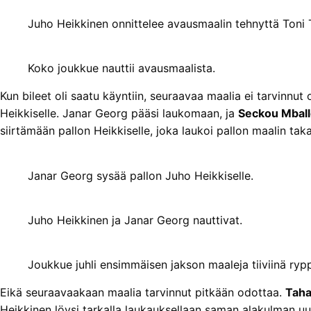
Juho Heikkinen onnittelee avausmaalin tehnyttä Toni T
Koko joukkue nauttii avausmaalista.
Kun bileet oli saatu käyntiin, seuraavaa maalia ei tarvinnut
Heikkiselle. Janar Georg pääsi laukomaan, ja
Seckou Mbal
siirtämään pallon Heikkiselle, joka laukoi pallon maalin ta
Janar Georg sysää pallon Juho Heikkiselle.
Juho Heikkinen ja Janar Georg nauttivat.
Joukkue juhli ensimmäisen jakson maaleja tiiviinä ryp
Eikä seuraavaakaan maalia tarvinnut pitkään odottaa.
Taha
Heikkinen löysi tarkalla laukauksellaan saman alakulman uud