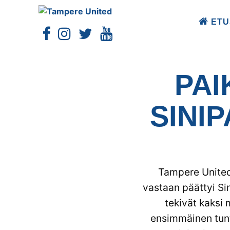
ETU
PAI
SINI
Tampere United
vastaan päättyi Si
tekivät kaksi 
ensimmäinen tunti