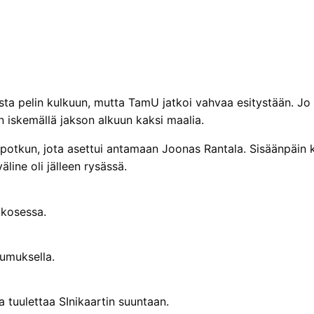
osta pelin kulkuun, mutta TamU jatkoi vahvaa esitystään. J
 iskemällä jakson alkuun kaksi maalia.
potkun, jota asettui antamaan Joonas Rantala. Sisäänpäin k
väline oli jälleen rysässä.
kkosessa.
aumuksella.
ja tuulettaa SInikaartin suuntaan.