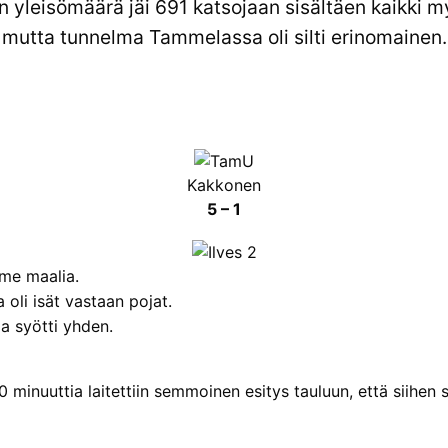
un yleisömäärä jäi 691 katsojaan sisältäen kaikki m
mutta tunnelma Tammelassa oli silti erinomainen.
Kakkonen
5 – 1
me maalia.
a oli isät vastaan pojat.
a syötti yhden.
 minuuttia laitettiin semmoinen esitys tauluun, että siihen 