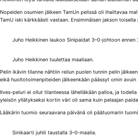
Nopeiden osumien jälkeen TamUn pelissä oli ihailtavaa maltti
TamU iski kärkkäästi vastaan. Ensimmäisen jakson toisella p
Juho Heikkinen laukoo Sinipaidat 3–0-johtoon ennen 
Juho Heikkinen tuulettaa maaliaan.
Pelin ikävin tilanne nähtiin reilun puolen tunnin pelin jälkee
eikä huoltotoimenpiteiden jälkeenkään päässyt omin avuin 
Ilves-peluri ei ollut tilanteessa lähelläkään palloa, ja tode
yleisön yllätykseksi kortin väri oli sama kuin pelaajan paidas
Lääkärin tuomio seuraavana päivänä oli päätuomarin tuomi
Sinikaarti juhlii taustalla 3–0-maalia.