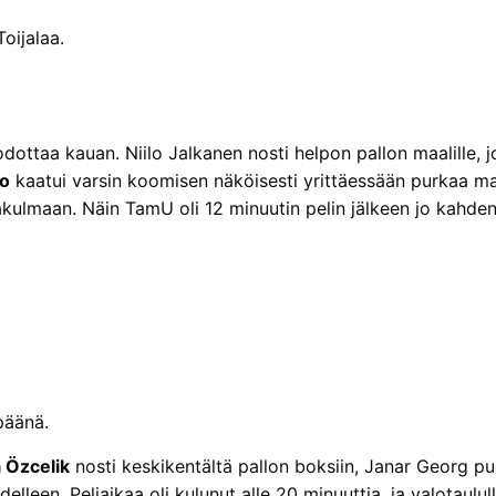
oijalaa.
 odottaa kauan. Niilo Jalkanen nosti helpon pallon maalille, 
lo
kaatui varsin koomisen näköisesti yrittäessään purkaa m
kakulmaan. Näin TamU oli 12 minuutin pelin jälkeen jo kahde
päänä.
 Özcelik
nosti keskikentältä pallon boksiin, Janar Georg pud
elleen. Peliaikaa oli kulunut alle 20 minuuttia, ja valotaul