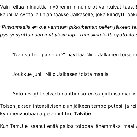
Vain reilua minuuttia myöhemmin numerot vaihtuivat taas.
kauniilla syötöllä linjan taakse Jalkaselle, joka kiihdytti p
”Puskumaalia en ole varmaan pikkukentän pelien jälkeen tehnyt
pystyi syöttämään mut yksin läpi. Toni siinä kiitti syötöstä 
”Näinkö helppa se on?” näyttää Niilo Jalkanen toisen 
Joukkue juhlii Niilo Jalkasen toista maalia.
Anton Bright selvästi nauttii nuoren suojattinsa maalis
Toisen jakson intensiivisen alun jälkeen tempo putosi, ja r
kymmenvuotiaana pelannut
Iiro Talvitie
.
Kun TamU ei saanut enää palloa tolppaa lähemmäksi maaliver