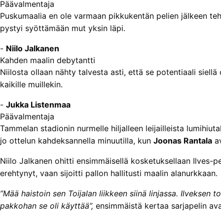
Päävalmentaja
Puskumaalia en ole varmaan pikku­kentän pelien jälkeen tehnyt
pystyi syöttämään mut yksin läpi.
-
Niilo Jalkanen
Kahden maalin debytantti
Niilosta ollaan nähty talvesta asti, että se potentiaali siell
kaikille muillekin.
-
Jukka Listenmaa
Päävalmentaja
Tammelan stadionin nurmelle hiljalleen leijailleista lumihiut
jo ottelun kahdeksannella minuutilla, kun
Joonas Rantala
av
Niilo Jalkanen ohitti ensimmäisellä kosketuksellaan Ilves-pe
erehtynyt, vaan sijoitti pallon hallitusti maalin alanurkkaan.
”Mää haistoin sen Toijalan liikkeen siinä linjassa. Ilveksen t
pakkohan se oli käyttää”,
ensimmäistä kertaa sarjapelin ava