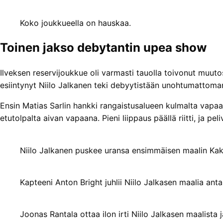
Koko joukkueella on hauskaa.
Toinen jakso debytantin upea show
Ilveksen reservijoukkue oli varmasti tauolla toivonut muut
esiintynyt Niilo Jalkanen teki debyytistään unohtumattoman
Ensin Matias Sarlin hankki rangaistusalueen kulmalta vapaa
etutolpalta aivan vapaana. Pieni liippaus päällä riitti, ja peli
Niilo Jalkanen puskee uransa ensimmäisen maalin Ka
Kapteeni Anton Bright juhlii Niilo Jalkasen maalia ant
Joonas Rantala ottaa ilon irti Niilo Jalkasen maalista 