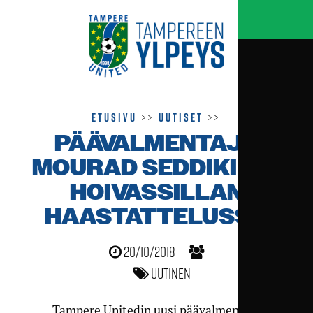
Etusivu
>>
Uutiset
>>
PÄÄVALMENTAJA
MOURAD SEDDIKI OLI
HOIVASSILLAN
HAASTATTELUSSA
20/10/2018
Uutinen
Tampere Unitedin uusi päävalmentaja