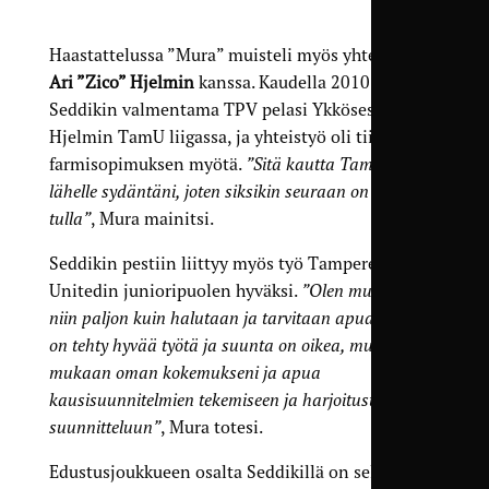
Haastattelussa ”Mura” muisteli myös yhteistyötä
Ari ”Zico” Hjelmin
kanssa. Kaudella 2010
Seddikin valmentama TPV pelasi Ykkösessä ja
Hjelmin TamU liigassa, ja yhteistyö oli tiivistä
farmisopimuksen myötä.
”Sitä kautta TamU tuli
lähelle sydäntäni, joten siksikin seuraan on helppo
tulla”
, Mura mainitsi.
Seddikin pestiin liittyy myös työ Tampere
Unitedin junioripuolen hyväksi.
”Olen mukana
niin paljon kuin halutaan ja tarvitaan apua. Siellä
on tehty hyvää työtä ja suunta on oikea, mutta tuon
mukaan oman kokemukseni ja apua
kausisuunnitelmien tekemiseen ja harjoitusten
suunnitteluun”
, Mura totesi.
Edustusjoukkueen osalta Seddikillä on selkeitä