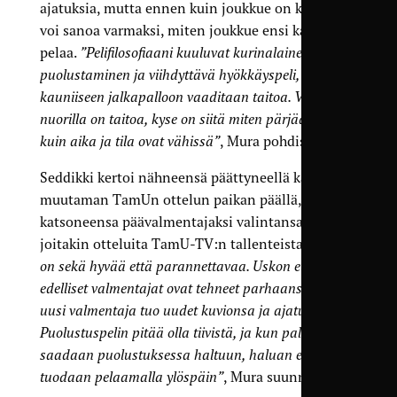
ajatuksia, mutta ennen kuin joukkue on koottu, ei
voi sanoa varmaksi, miten joukkue ensi kaudella
pelaa.
”Pelifilosofiaani kuuluvat kurinalainen
puolustaminen ja viihdyttävä hyökkäyspeli, mutta
kauniiseen jalkapalloon vaaditaan taitoa. Vaikka
nuorilla on taitoa, kyse on siitä miten pärjää silloin
kuin aika ja tila ovat vähissä”
, Mura pohdiskeli.
Seddikki kertoi nähneensä päättyneellä kaudella
muutaman TamUn ottelun paikan päällä, ja
katsoneensa päävalmentajaksi valintansa jälkeen
joitakin otteluita TamU-TV:n tallenteista.
”Pelissä
on sekä hyvää että parannettavaa. Uskon että
edelliset valmentajat ovat tehneet parhaansa, mutta
uusi valmentaja tuo uudet kuvionsa ja ajatuksensa.
Puolustuspelin pitää olla tiivistä, ja kun pallo
saadaan puolustuksessa haltuun, haluan että pallo
tuodaan pelaamalla ylöspäin”
, Mura suunnittelee.