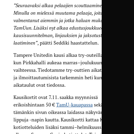
”Seuraavaksi alkaa pelaajien scouttaaminen.
Minulla on mielessä muutama pelaaja, joita olen
valmentanut aiemmin ja jotka haluan mukaan
TamUun. Lisäksi nyt alkaa edustusjoukkueen
kausisuunnitelman, linjauksien ja jaksotusten
laatiminen”
, päätti Seddiki haastattelun.
Tampere Unitedin kausi alkaa try-outeilla heti
kun Pirkkahalli aukeaa marras–joulukuun
vaihteessa. Tiedotamme try-outtien aikatauluista
ja ilmoittautumisista tarkemmin heti kun
aikataulut ovat tiedossa.
Kausikortit ovat 7.11. saakka myynnissä
erikoishintaan 50 €
TamU-kauapassa
sekä
tämänkin sivun oikeassa laidassa näkyvän Osta
lippuja -napin kautta. Kausikortti kattaa Kakkosen
kotiotteluiden lisäksi tammi–helmikuussa