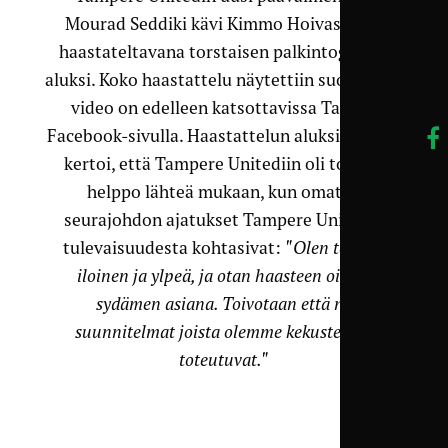
Mourad Seddiki kävi Kimmo Hoivassillan
haastateltavana torstaisen palkintogaalan
aluksi. Koko haastattelu näytettiin suorana, ja
video on edelleen katsottavissa TamUn
Facebook-sivulla. Haastattelun aluksi Seddiki
kertoi, että Tampere Unitediin oli todella
helppo lähteä mukaan, kun omat ja
seurajohdon ajatukset Tampere Unitedin
tulevaisuudesta kohtasivat:
"Olen todella
iloinen ja ylpeä, ja otan haasteen oikein
sydämen asiana. Toivotaan että ne
suunnitelmat joista olemme kekustelleet
toteutuvat."