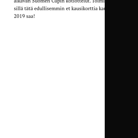
alkavan Suomen Cupin kotiottelut. Toimi heti,
sillä tätä edullisemmin et kausikorttia kaudelle
2019 saa!