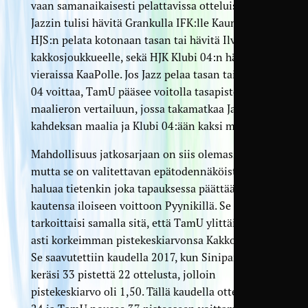
vaan samanaikaisesti pelattavissa otteluissa FC
Jazzin tulisi hävitä Grankulla IFK:lle Kauniaisissa,
HJS:n pelata kotonaan tasan tai hävitä Ilveksen
kakkosjoukkueelle, sekä HJK Klubi 04:n hävitä
vieraissa KaaPolle. Jos Jazz pelaa tasan tai Klubi
04 voittaa, TamU pääsee voitolla tasapisteisiin ja
maalieron vertailuun, jossa takamatkaa Jazziin on
kahdeksan maalia ja Klubi 04:ään kaksi maalia.
Mahdollisuus jatkosarjaan on siis olemassa,
mutta se on valitettavan epätodennäköistä. TamU
haluaa tietenkin joka tapauksessa päättää
kautensa iloiseen voittoon Pyynikillä. Se
tarkoittaisi samalla sitä, että TamU ylittäisi tähän
asti korkeimman pistekeskiarvonsa Kakkosessa.
Se saavutettiin kaudella 2017, kun Sinipaidat
keräsi 33 pistettä 22 ottelusta, jolloin
pistekeskiarvo oli 1,50. Tällä kaudella otteluita on