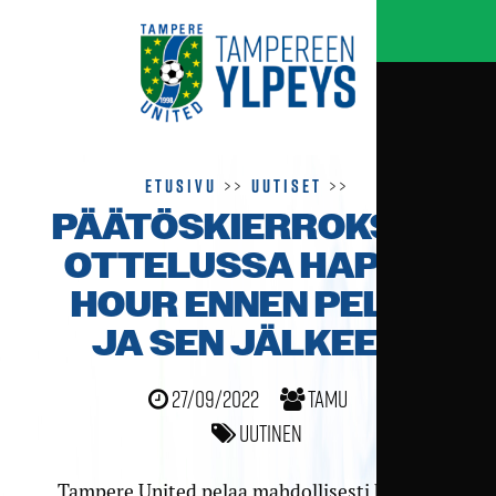
Etusivu
>>
Uutiset
>>
PÄÄTÖSKIERROKSEN
OTTELUSSA HAPPY
HOUR ENNEN PELIÄ
JA SEN JÄLKEEN
27/09/2022
TamU
Uutinen
Tampere United pelaa mahdollisesti kauden