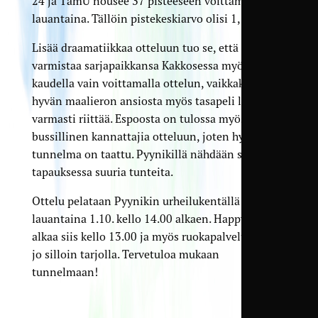
24 ja TamU nousee 37 pisteeseen voittamalla
lauantaina. Tällöin pistekeskiarvo olisi 1,54.
Lisää draamatiikkaa otteluun tuo se, että EPS
varmistaa sarjapaikkansa Kakkosessa myös ensi
kaudella vain voittamalla ottelun, vaikkakin
hyvän maalieron ansiosta myös tasapeli lähes
varmasti riittää. Espoosta on tulossa myös
bussillinen kannattajia otteluun, joten hyvä
tunnelma on taattu. Pyynikillä nähdään siis joka
tapauksessa suuria tunteita.
Ottelu pelataan Pyynikin urheilukentällä
lauantaina 1.10. kello 14.00 alkaen. Happy hour
alkaa siis kello 13.00 ja myös ruokapalveluita on
jo silloin tarjolla. Tervetuloa mukaan
tunnelmaan!