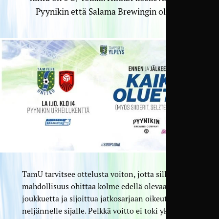
Pyynikin että Salama Brewingin oluita.
TamU tarvitsee ottelusta voiton, jotta sillä on
mahdollisuus ohittaa kolme edellä olevaa
joukkuetta ja sijoittua jatkosarjaan oikeuttavalle
neljännelle sijalle. Pelkkä voitto ei toki yksin riitä,