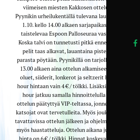
viimeisen miesten Kakkosen ottelunsa
Pyynikin urheilukentällä tulevana lauantaina
1.10. kello 14.00 alkaen sarjapaikastaan
taistelevaa Espoon Palloseuraa vastaan.
Koska talvi on tunnetusti pitkä ennen kuin
pelit taas alkavat, lauantaina pistetään
parasta pöytään. Pyynikillä on tarjolla kello
13.00 alkaen aina ottelun alkamiseen asti
oluet, siiderit, lonkerot ja seltzerit happy
hour hintaan vain 4 € / tölkki. Lisäksi happy
hour jatkuu samalla hinnoittelulla taas
ottelun päätyttyä VIP-teltassa, jonne kaikki
katsojat ovat tervetulleita. Myös joukkue on
tavattavissa ottelun jälkeen ja ohjelmassa on
myös haastatteluja. Ottelun aikana juomien
hinta on 6 € / tölkki. Hinnat koskevat sekä