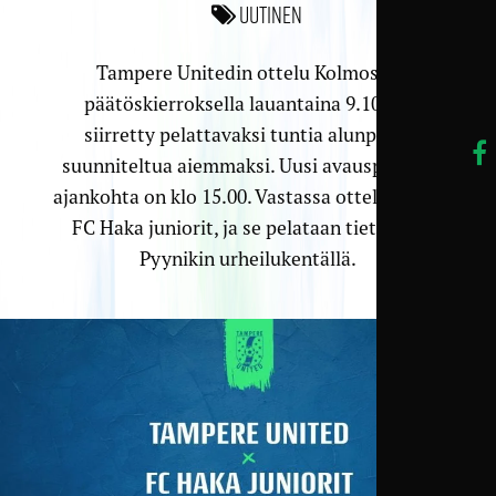
Uutinen
Tampere Unitedin ottelu Kolmosen
päätöskierroksella lauantaina 9.10. on
siirretty pelattavaksi tuntia alunperin
suunniteltua aiemmaksi. Uusi avauspotkun
ajankohta on klo 15.00. Vastassa ottelussa on
FC Haka juniorit, ja se pelataan tietenkin
Pyynikin urheilukentällä.