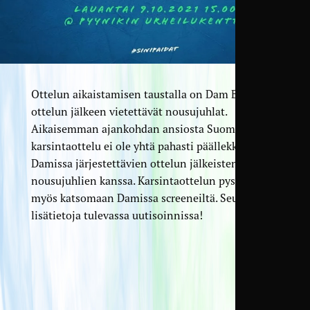
Ottelun aikaistamisen taustalla on Dam Barissa
ottelun jälkeen vietettävät nousujuhlat.
Aikaisemman ajankohdan ansiosta Suomen MM-
karsintaottelu ei ole yhtä pahasti päällekkäin
Damissa järjestettävien ottelun jälkeisten
nousujuhlien kanssa. Karsintaottelun pystyy
myös katsomaan Damissa screeneiltä. Seuraa
lisätietoja tulevassa uutisoinnissa!