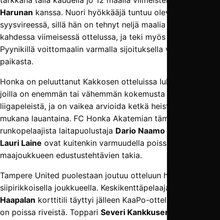
tarkkana tällä kaudella jo 12 maalia viimeistelleen
Baba
Harunan
kanssa. Nuori hyökkääjä tuntuu olevan kovassa
syysvireessä, sillä hän on tehnyt neljä maalia Hongan
kahdessa viimeisessä ottelussa, ja teki myös aiemmin
Pyynikillä voittomaalin varmalla sijoituksella vapaasta
paikasta.
Honka on peluuttanut Kakkosen otteluissa lukuisia pelaajia,
joilla on enemmän tai vähemmän kokemusta myös
liigapeleistä, ja on vaikea arvioida ketkä heistä ovat
mukana lauantaina. FC Honka Akatemian tämän kauden
runkopelaajista laitapuolustaja
Dario Naamo
ja hyökkääjä
Lauri Laine
ovat kuitenkin varmuudella poissa U18-
maajoukkueen edustustehtävien takia.
Tampere United puolestaan joutuu otteluun hiukan
siipirikkoisella joukkueella. Keskikenttäpelaaja
Arttu
Haapalan
korttitili täyttyi jälleen KaaPo-ottelussa, ja hän
on poissa riveistä. Toppari
Severi Kankkusen