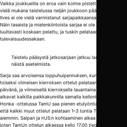
Vaikka joukkueilla on eroa vain kolme pistettä, GrIFK on
vielä mukana taistelussa neljän joukkoon pääsystä, mutta
Ilves ei ole vielä varmistanut sarjapaikkaansa ensi kaudelle.
Näin tasaista ja mielenkiintoista sarjaa ei ole Kakkosessa
luultavasti koskaan pelattu, ja tuskin pelataan koskaan
tulevaisuudessakaan.
Taistelu pääsystä jatkosarjaan jatkuu lauantaina
näistä asetelmista.
Sarja saa arvoisensa loppu­huipennuksen, kun kaikki
toiseksi viimeisen kierroksen ottelut pelataan samana
päivänä, ja viimeisellä kierroksella lauantaina 1.10. ottelut
alkavat kaikilla paikka­­kunnilla samalla kellon­lyömällä. FC
Honka -ottelussa TamU saa pienen etulyöntiaseman siitä,
että kaikki muut ottelut pelataan 1–3 tuntia TamUn ottelua
aiemmin. Salpan ja HJS:n kohtaaminen alkaa jo kello 14.00,
joten TamUn ottelun alkaessa kello 17.00 tiedossa on jo,