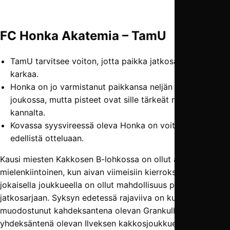
FC Honka Akatemia – TamU
TamU tarvitsee voiton, jotta paikka jatko­sarjassa ei
karkaa.
Honka on jo varmistanut paikkansa neljän parhaan
joukossa, mutta pisteet ovat sille tärkeät nousu­taistelun
kannalta.
Kovassa syysvireessä oleva Honka on voittanut viisi
edellistä otteluaan.
Kausi miesten Kakkosen B-lohkossa on ollut äärimmäisen
mielenkiintoinen, kun aivan viimeisiin kierroksiin asti lähes
jokaisella joukkueella on ollut mahdollisuus päästä
jatkosarjaan. Syksyn edetessä rajaviiva on kuitenkin
muodostunut kahdeksantena olevan Grankulla IFK:n ja
yhdeksäntenä olevan Ilveksen kakkosjoukkueen väliin.