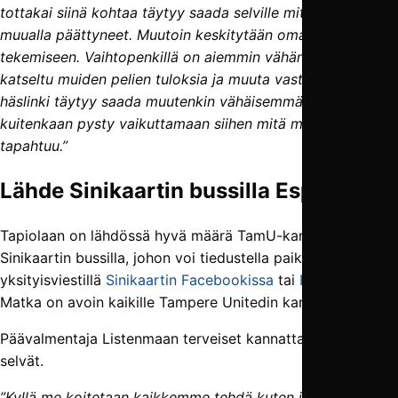
tottakai siinä kohtaa täytyy saada selville miten pelit ovat
muualla päättyneet. Muutoin keskitytään omaan
tekemiseen. Vaihtopenkillä on aiemmin vähän liikaakin
katseltu muiden pelien tuloksia ja muuta vastaavaa, ja se
häslinki täytyy saada muutenkin vähäisemmäksi. Me emme
kuitenkaan pysty vaikuttamaan siihen mitä muualla
tapahtuu.”
Lähde Sinikaartin bussilla Espooseen
Tapiolaan on lähdössä hyvä määrä TamU-kannattajia
Sinikaartin bussilla, johon voi tiedustella paikkoja
yksityisviestillä
Sinikaartin Facebookissa
tai
Instagramissa
.
Matka on avoin kaikille Tampere Unitedin kannattajille.
Päävalmentaja Listenmaan terveiset kannattajille ovat
selvät.
”Kyllä me koitetaan kaikkemme tehdä kuten jokaisessa