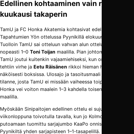
Edellinen kohtaaminen vain reilu
kuukausi takaperin
TamU ja FC Honka Akatemia kohtasivat edellisen kerran
Tapahtumien Yön ottelussa Pyynikillä elokuun alussa.
Tuolloin TamU sai otteluun vahvan alun otteluun ja johti
nopeasti 1–0
Toni Toijan
maalilla. Pian johtomaalin jälkeen
TamU joutui kuitenkin vajaamiehiseksi, kun omassa päässä
tehtiin virhe ja
Eetu Räisänen
rikkoi hieman huolimattoman
näköisesti boksissa. Ulosajo ja tasoitusmaali pilkulta oli
tilanne, josta TamU ei missään vaiheessa toipunut, ja
Honka vei voiton maalein 1–3 kahdella toisen jakson
maalilla.
Myöskään Sinipaitojen edellinen ottelu ei sujunut viime
viikonloppuna toivotulla tavalla, kun jo Kolmoseen
putoamaan tuomittu sarjajumbo KaaPo onnistui viemään
Pyynikiltä yhden sarjapisteen 1–1-tasapelillä. Tätä ennen