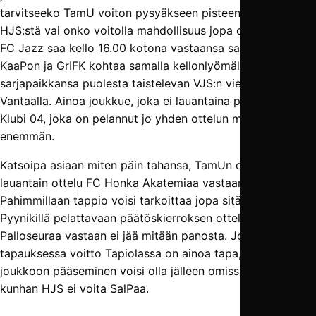
tarvitseeko TamU voiton pysyäkseen pisteen päässä
HJS:stä vai onko voitolla mahdollisuus jopa ohittaa HJS.
FC Jazz saa kello 16.00 kotona vastaansa sarjajumbo
KaaPon ja GrIFK kohtaa samalla kellonlyömällä
sarjapaikkansa puolesta taistelevan VJS:n vieraissa
Vantaalla. Ainoa joukkue, joka ei lauantaina pelaa on HJK
Klubi 04, joka on pelannut jo yhden ottelun muita
enemmän.
Katsoipa asiaan miten päin tahansa, TamUn on voitettava
lauantain ottelu FC Honka Akatemiaa vastaan.
Pahimmillaan tappio voisi tarkoittaa jopa sitä, että kotona
Pyynikillä pelattavaan päätöskierroksen otteluun Espoon
Palloseuraa vastaan ei jää mitään panosta. Joka
tapauksessa voitto Tapiolassa on ainoa tapa, jolla neljän
joukkoon pääseminen voisi olla jälleen omissa käsissä,
kunhan HJS ei voita SalPaa.