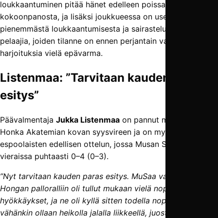
loukkaantuminen pitää hänet edelleen poissa
kokoonpanosta, ja lisäksi joukkueessa on useita muita
pienemmästä loukkaantumisesta ja sairastelusta kärsineitä
pelaajia, joiden tilanne on ennen perjantain valmistavia
harjoituksia vielä epävarma.
Listenmaa: ”Tarvitaan kauden paras
esitys”
Päävalmentaja
Jukka Listenmaa
on pannut merkille FC
Honka Akatemian kovan syysvireen ja on myös katsonut
espoolaisten edellisen ottelun, jossa Musan Salama kaatui
vieraissa puhtaasti 0–4 (0–3).
”Nyt tarvitaan kauden paras esitys. MuSaa vastaan
Hongan palloralliin oli tullut mukaan vielä nopeat
hyökkäykset, ja ne oli kyllä sitten todella nopeita. Jos
vähänkin ollaan heikolla jalalla liikkeellä, juostaan perässä