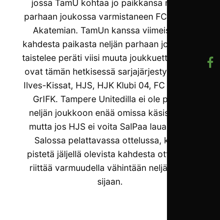
jossa TamU kohtaa jo paikkansa neljän
parhaan joukossa varmistaneen FC Honka
Akatemian. TamUn kanssa viimeisestä
kahdesta paikasta neljän parhaan joukossa
taistelee peräti viisi muuta joukkuetta, jotka
ovat tämän hetkisessä sarjajärjestyksessä
Ilves-Kissat, HJS, HJK Klubi 04, FC Jazz ja
GrIFK. Tampere Unitedilla ei ole pääsy
neljän joukkoon enää omissa käsissään,
mutta jos HJS ei voita SalPaa lauantaina
Salossa pelattavassa ottelussa, kuusi
pistetä jäljellä olevista kahdesta ottelusta
riittää varmuudella vähintään neljänteen
sijaan.