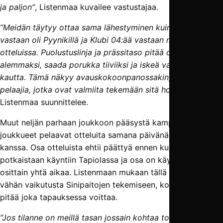
ja paljon”
, Listenmaa kuvailee vastustajaa.
”Meidän täytyy ottaa sama lähestyminen kuin Honkaa
vastaan oli Pyynikillä ja Klubi 04:ää vastaan molemmissa
otteluissa. Puolustuslinja ja prässitaso pitää ottaa
alemmaksi, saada porukka tiiviiksi ja iskeä vastaan sen
kautta. Tämä näkyy avauskokoonpanossakin, eli siellä on
pelaajia, jotka ovat valmiita tekemään sitä hommaa”
,
Listenmaa suunnittelee.
Muut neljän parhaan joukkoon pääsystä kamppailevat
joukkueet pelaavat otteluita samana päivänä TamUn
kanssa. Osa otteluista ehtii päättyä ennen kuin pallo
potkaistaan käyntiin Tapiolassa ja osa on käynnissä
osittain yhtä aikaa. Listenmaan mukaan tällä on hyvin
vähän vaikutusta Sinipaitojen tekemiseen, koska ottelu
pitää joka tapauksessa voittaa.
”Jos tilanne on meillä tasan jossain kohtaa toisella jaksolla,