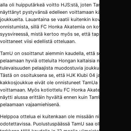
alla oli huipputärkeä voitto HJS:stä, joten TamU on
näyttänyt pystyvänsä edelleen voittamaan kärkipään
joukkueita. Lauantaina se vaatii kuitenkin kovaa
onnistumista, sillä FC Honka Akatemia on kovassa
syysvireessä, mistä kertoo myös se, että tapiolalaiset ovat
voittaneet viisi edellistä otteluaan.
TamU on osoittanut aiemmin kaudella, että se pystyy
pelaamaan hyviä otteluita Hongan kaltaisia nuorista
tulevaisuuden pelaajista muodostuvia joukkueita vastaan.
Tästä on osoituksena se, että HJK Klubi 04 ja Ilveksen
kakkosjoukkue eivät ole onnistuneet TamUa tällä kaudella
voittamaan. Myös kotiottelu FC Honka Akatemiaa vastaan
näytti alussa erittäin hyvältä ennen kuin TamU joutui
pelaamaan vajaamiehisenä.
Helppoa ottelua ei kuitenkaan ole missään nimessä
odotettavissa. Puolustuspäässä TamU saa olla erityisen