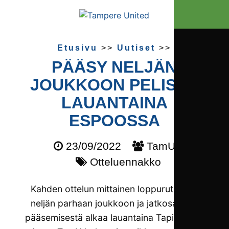
Etusivu
>>
Uutiset
>>
PÄÄSY NELJÄN
JOUKKOON PELISSÄ
LAUANTAINA
ESPOOSSA
23/09/2022
TamU
Otteluennakko
Kahden ottelun mittainen loppurutiustus
neljän parhaan joukkoon ja jatkosarjaan
pääsemisestä alkaa lauantaina Tapiolassa,