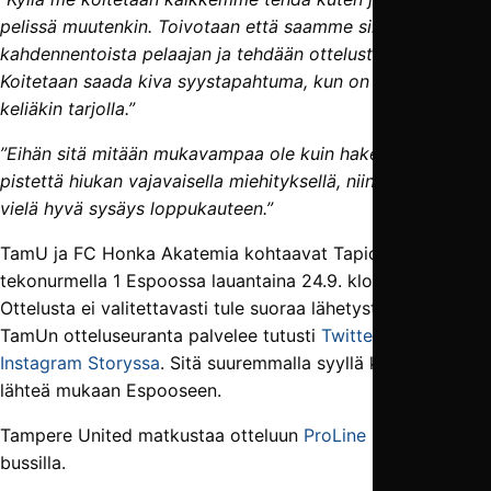
pelissä muutenkin. Toivotaan että saamme sinne sen
kahdennentoista pelaajan ja tehdään ottelusta kotiottelu.
Koitetaan saada kiva syystapahtuma, kun on hyvää
keliäkin tarjolla.”
”Eihän sitä mitään mukavampaa ole kuin hakea kolme
pistettä hiukan vajavaisella miehityksellä, niin saadaan
vielä hyvä sysäys loppukauteen.”
TamU ja FC Honka Akatemia kohtaavat Tapiolan
tekonurmella 1 Espoossa lauantaina 24.9. klo 17.00.
Ottelusta ei valitettavasti tule suoraa lähetystä, mutta
TamUn otteluseuranta palvelee tutusti
Twitterissä
ja
Instagram Storyssa
. Sitä suuremmalla syyllä kannattaa toki
lähteä mukaan Espooseen.
Tampere United matkustaa otteluun
ProLine Charterin
bussilla.