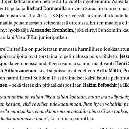
itojen kohtaaminen heti reilu 13 vuotta myöhemmin. Walesilai
kenttäpelaaja
Richard Dormanilla
on vielä Saraakin tuoreempaa
okemusta kausilta 2014–18 SJK:n riveissä, ja kuluvalla kaudell
maalia pelaamassaan seitsemässä ottelussa. Eniten maaleja eli
hnyt hyökkääjä
Alexander Kronholm
, joka siirtyi Sundomiin ka
än läpi Vasa IFK:n junioriputken.
re Unitedilla on puolestaan menossa harmillinen loukkaantu
poissaolijoita ovat torstaina jo pelin alussa pois vaihdettu
Jess
sjoukkueen pelissä uudelleen osumaa saanut maalivahti
Henri 
li Aitbenzanzoun
. Lisäksi poissa ovat edelleen
Arttu Mättö
,
Po
sen harmillisesti Sundom IF:ssä viimeiset kaksi kautta pelannu
nen
– sekä tietenkin pitkäaikaispotilaan
Hakim Belbachir
ja
Ii
aantumisia on vähän liikaa tähän kohtaan, mutta ihan kilpailuk
n kasaan, eikä se siihen tule kaatumaan. Ihan hyvin voitaisiin pel
eella muutoinkin, emmekä me mene missään nimessä sen taakse, 
 loukkaantumisen takia”
, Listenmaa painottaa.