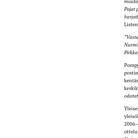
muutam
Pojat
harjoi
Liste
”Vastu
Nurmik
Pirkka
Pomppu
postim
kentän
keskik
odotet
Yleise
yleisö
2006–
ottelu