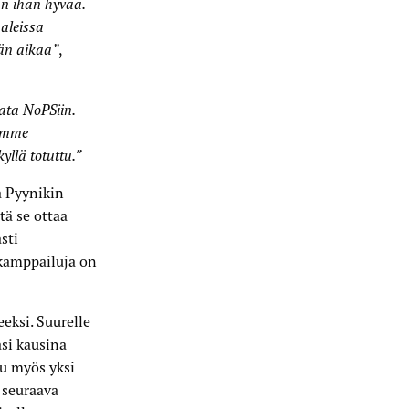
n ihan hyvää.
aleissa
än aikaa”
,
rata NoPSiin.
lemme
yllä totuttu.”
a Pyynikin
tä se ottaa
sti
inkamppailuja on
eksi. Suurelle
asi kausina
u myös yksi
 seuraava