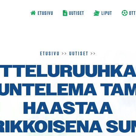
ETUSIVU
UUTISET
LIPUT
OTT
Etusivu
>>
Uutiset
>>
TTELURUUHK
UNTELEMA TA
HAASTAA
IRIKKOISENA S