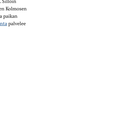
 Silloin
een Kolmosen
aa paikan
nta
palvelee