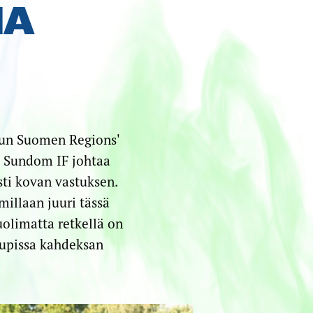
NA
kun Suomen Regions'
e Sundom IF johtaa
ti kovan vastuksen.
illaan juuri tässä
uolimatta retkellä on
Cupissa kahdeksan