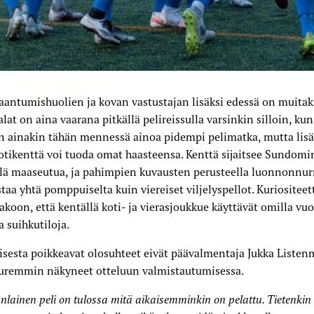
antumishuolien ja kovan vastustajan lisäksi edessä on muitaki
alat on aina vaarana pitkällä pelireissulla varsinkin silloin, ku
n ainakin tähän mennessä ainoa pidempi pelimatka, mutta lis
otikenttä voi tuoda omat haasteensa. Kenttä sijaitsee Sundomi
llä maaseutua, ja pahimpien kuvausten perusteella luonnonnu
taa yhtä pomppuiselta kuin viereiset viljelyspellot. Kuriositeet
akoon, että kentällä koti- ja vierasjoukkue käyttävät omilla vuo
 suihkutiloja.
isesta poikkeavat olosuhteet eivät päävalmentaja Jukka List
uuremmin näkyneet otteluun valmistautumisessa.
lainen peli on tulossa mitä aikaisemminkin on pelattu. Tietenkin