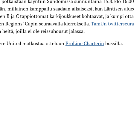
 potkaistaan käyntiin Sundomissa sunnuntaina 15.8. klo 16.00.
än, millainen kamppailu saadaan aikaiseksi, kun Läntisen alu
en B ja C tappiottomat kärkijoukkueet kohtaavat, ja kumpi ott
 Regions’ Cupin seuraavalla kierroksella.
TamUn twitterseura
n heitä, joilla ei ole reissuhousut jalassa.
re United matkustaa otteluun
ProLine Charterin
bussilla.