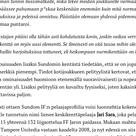
an tunnin bussimatkalle, mikä tekee meidän joukkueelle varmaa
 päässee puhumaan p*skaa keskenään enemmän kuin mitä norma
tuksissa ja peleissä onnistuu. Päästään olemaan yhdessä pidemm
nmaa puntaroi.
stajan pitäisi olla tähän asti kohdatuista kovin, joskin vaikea ver
enttä on myös uusi elementti. Se ilmeisesti on sitä tasoa mihin o
hallin harjoituksissa tottuneet, eli heikompaan nurmikenttään on k
isuuden lisäksi Sundomin kentästä tiedetään, että se on jop
erkkiä pienempi. Tiedot kotijoukkueen pelityylistä kertovat, et
 ominaisuudet huomioon etenemällä suoraviivaisesti ja nopea
entän yli. Lisäksi pelityyliä on kuvailtu fyysiseksi, joten kaks
tavissa paljon.
sti ottaen Sundom IF:n pelaajaprofiilia voisi luonnehtia kokene
lle tunnetuin nimi lienee keskikenttäpelaaja
Jari Sara
, joka pel
15 yhteensä 132 liigaottelua FF Jaron paidassa. Mukaan mahtu
 Tampere Unitedia vastaan kaudelta 2008, ja nyt edessä on siis