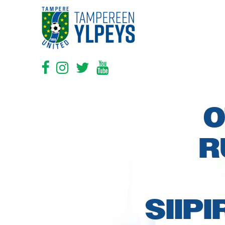
O
R
SIIP