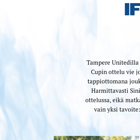
I
Tampere Unitedilla
Cupin ottelu vie 
tappiottomana jouk
Harmittavasti Sin
ottelussa, eikä matk
vain yksi tavoit