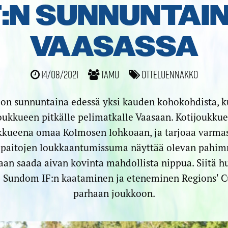
F:N SUNNUNTAI
VAASASSA
14/08/2021
TamU
Otteluennakko
 on sunnuntaina edessä yksi kauden kohokohdista, 
joukkueen pitkälle pelimatkalle Vaasaan. Kotijoukku
kueena omaa Kolmosen lohkoaan, ja tarjoaa varmas
ipaitojen loukkaantumissuma näyttää olevan pahimm
aan saada aivan kovinta mahdollista nippua. Siitä h
e: Sundom IF:n kaataminen ja eteneminen Regions' 
parhaan joukkoon.