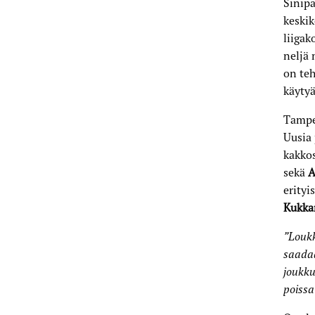
Sinipa
keski
liigak
neljä 
on te
käytyä
Tampe
Uusia 
kakko
sekä
A
erityi
Kukka
”Loukk
saadaa
joukku
poissa