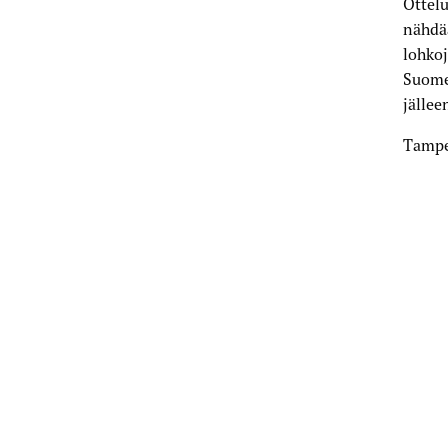
Ottelu
nähdä
lohkoj
Suomen
jällee
Tampe