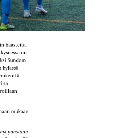
n haasteita.
n kyseessä on
äksi Sundom
n kylässä
rmikenttä
tina
roillaan
enmaan mukaan
 nyt päästään