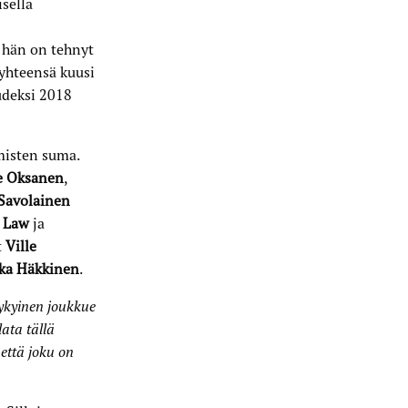
sella
a hän on tehnyt
 yhteensä kuusi
udeksi 2018
misten suma.
e Oksanen
,
Savolainen
 Law
ja
t
Ville
kka Häkkinen
.
ykyinen joukkue
ata tällä
että joku on