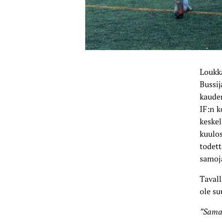
Loukka
Bussij
kaude
IF:n k
keske
kuulos
todett
samoja
Tavall
ole s
”Saman