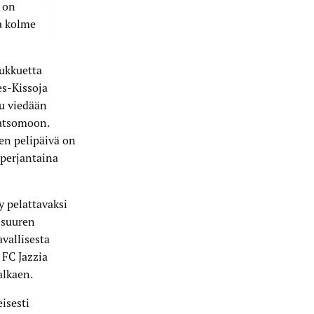
 on
ja kolme
oukkuetta
es-Kissoja
lu viedään
katsomoon.
sen pelipäivä on
 perjantaina
y pelattavaksi
 suuren
vallisesta
 FC Jazzia
alkaen.
isesti