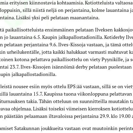
ia erityisen kiinnostavia kohtaamisia. Kotiotteluista valtaosa
loppuisin, sillä niistä neljä on perjantaina, kolme lauantaina 
taina. Lisäksi yksi peli pelataan maanantaina.
tä paikallisotteluista ensimmäinen pelataan Ilveksen kakkosj
n jo lauantaina 6.5. Kaupin jalkapallostadionilla. Kotiderby Ilv
n pelataan perjantaina 9.6. Ilves-Kissoja vastaan, ja tämä otte
in urheilukentälle, jotta kaikki halukkaat varmasti mahtuvat 
oinen kotona pelattava paikallisottelu on viety Pyynikille, ja 
tai 23.7. Ilves-Kissojen isännöimä derby pelataan puolestaan
aupin jalkapallostadionilla.
leistä nousee esiin myös ottelu EPS:ää vastaan, sillä se on viet
illä lauantaina 15.7. Kaupissa tuona viikonloppuna pelattavan
iturnauksen takia. Tähän otteluun on suunnitteilla muutakin ta
avaa ohjelmaa. Lisäksi toiseksi viimeisen kierroksen kotiottelu
n päästään pelaamaan iltavaloissa perjantaina 29.9. klo 19.00 
miset Satakunnan joukkueita vastaan ovat muutoinkin perinte