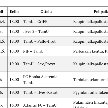
vä
Kello
Ottelu
Pelipaik
.4.
18.00
TamU – GrIFK
Kaupin jalkapallost
5.
18.00
Ilves 2 – TamU
Kaupin jalkapallost
.5.
18.00
TamU – Pallo-Iirot
Kaupin jalkapallost
.5.
18.00
PIF – TamU
Pajbackan kenttä, P
19.00
TamU – SexyPöxyt
Kaupin jalkapallost
FC Honka Akatemia –
.6
18.00
Tapiolan tekonurmi
TamU
6.
19.00
TamU – Ilves-Kissat
Pyynikin urheiluken
Pukinmäen liikunta
.6.
16.00
Atlantis FC – TamU