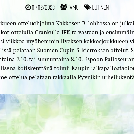
01/02/2023
TamU
Uutinen
kueen otteluohjelma Kakkosen B-lohkossa on julkais
 kotiottelulla Grankulla IFK:ta vastaan ja ensimmäin
ksi viikkoa myöhemmin Ilveksen kakkosjoukkueen v
älissä pelataan Suomen Cupin 3. kierroksen ottelut. S
ntaina 7.10. tai sunnuntaina 8.10. Espoon Palloseura
lisena kotiskenttänä toimii Kaupin jalkapallostadi
me ottelua pelataan rakkaalla Pyynikin urheilukentä