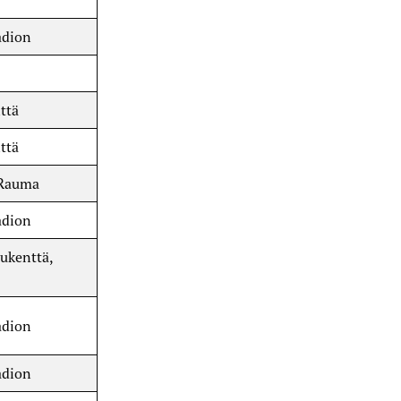
adion
ttä
ttä
 Rauma
adion
ukenttä,
adion
adion