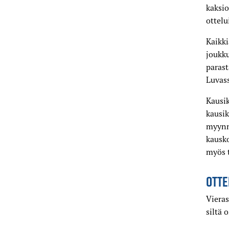
kaksio
ottelu
Kaikki
joukku
parast
Luvass
Kausi
kausik
myynni
kausko
myös t
OTTE
Vieras
siltä 