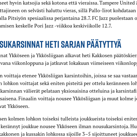
eet hyvin katsojia sekä kotona että vieraissa. Tampere United
tajineen on selvästi haluttu vieras, sillä Pallo-Iirot kohdataan
la Pitsiyön spesiaalissa perjantaina 28.7. FC Jazz puolestaan 
misen keskelle Pori Jazz -viikkoa keskiviikolle 12.7.
SUKARSINNAT HETI SARJAN PÄÄTYTTYÄ
nat Ykköseen ja Ykkösliigaan alkavat heti Kakkosen päätöskier
vana viikonloppuna ja jatkuvat lokakuun viimeiseen viikonlop
 voittaja etenee Ykkösliigan karsintoihin, joissa se saa vasta
 lohkon voittajat sekä eniten pisteitä per ottelu keränneen l
arsinnan välierät pelataan yksiosaisina otteluina ja karsintafi
saisena. Finaalin voittaja nousee Ykkösliigaan ja muut kolme 
vat Ykköseen.
en kolmen lohkon toiseksi tulleista joukkueista toiseksi eniten
u kerännyt joukkue nousee Ykköseen ilman nousukarsintoja. H
akkonen ja kussakin lohkossa sijoille 3–5 sijoittuneet joukkue