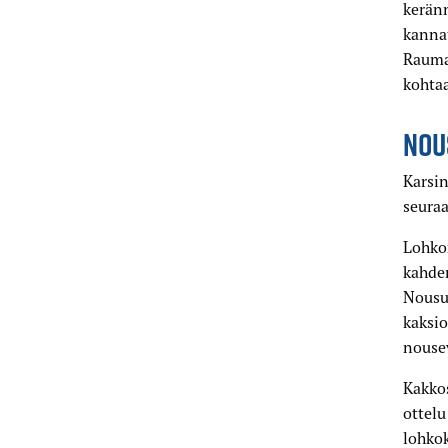
keränn
kannat
Raumal
kohtaa
NOU
Karsin
seuraa
Lohkon
kahden
Nousuk
kaksio
nouse
Kakkos
ottel
lohkok