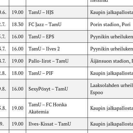
Helsinki
.6.
19.00
TamU – HJS
Kaupin jalkapallost
.7.
18.30
FC Jazz – TamU
Porin stadion, Pori
.7.
16.00
TamU – EPS
Pyynikin urheiluken
.7.
16.00
TamU – Ilves 2
Pyynikin urheiluken
.7.
19.00
Pallo-Iirot – TamU
Äijänsuon stadion,
.8.
18.00
TamU – PIF
Kaupin jalkapallost
Laaksolahden urheil
.8.
16.00
SexyPöxyt – TamU
Espoo
TamU – FC Honka
.8.
19.00
Kaupin jalkapallost
Akatemia
9.
19.00
Ilves-Kissat – TamU
Kaupin jalkapallost