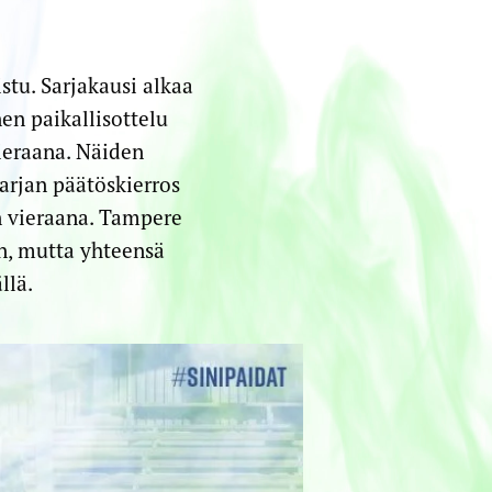
tu. Sarjakausi alkaa
en paikallisottelu
ieraana. Näiden
arjan päätöskierros
n vieraana. Tampere
on, mutta yhteensä
llä.