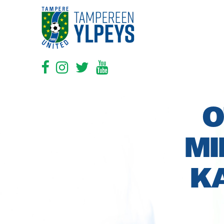
O
MI
K