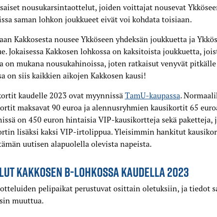
saiset nousukarsintaottelut, joiden voittajat nousevat Ykkösee
issa saman lohkon joukkueet eivät voi kohdata toisiaan.
aan Kakkosesta nousee Ykköseen yhdeksän joukkuetta ja Ykkösl
e. Jokaisessa Kakkosen lohkossa on kaksitoista joukkuetta, joist
a on mukana nousukahinoissa, joten ratkaisut venyvät pitkälle
a on siis kaikkien aikojen Kakkosen kausi!
kortit kaudelle 2023 ovat myynnissä
TamU-kaupassa
. Normaali
ortit maksavat 90 euroa ja alennusryhmien kausikortit 65 euroa
ssä on 450 euron hintaisia VIP-kausikortteja sekä paketteja, 
rtin lisäksi kaksi VIP-irtolippua. Yleisimmin hankitut kausikor
ämän uutisen alapuolella olevista napeista.
LUT KAKKOSEN B-LOHKOSSA KAUDELLA 2023
otteluiden pelipaikat perustuvat osittain oletuksiin, ja tiedot s
osin muuttua.