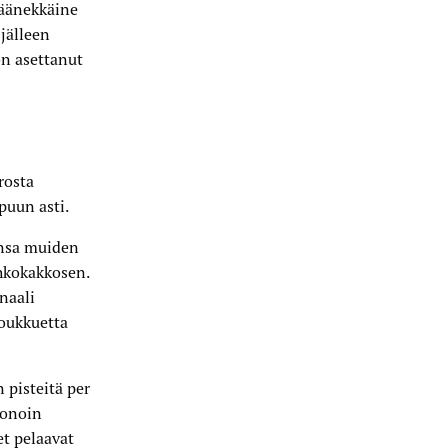
 äänekkäine
 jälleen
on asettanut
rosta
puun asti.
ansa muiden
ohkokakkosen.
naali
joukkuetta
 pisteitä per
uonoin
et pelaavat