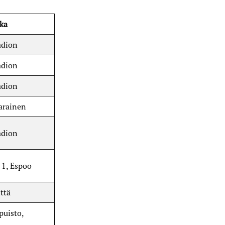
ka
adion
adion
adion
arainen
adion
 1, Espoo
ttä
puisto,