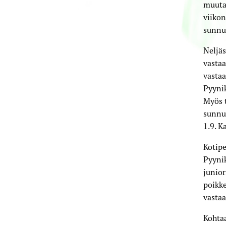
muutam
viikon
sunnun
Neljäs
vastaa
vastaa
Pyynik
Myös t
sunnun
1.9. K
Kotipe
Pyynik
junior
poikke
vastaa
Kohtaa