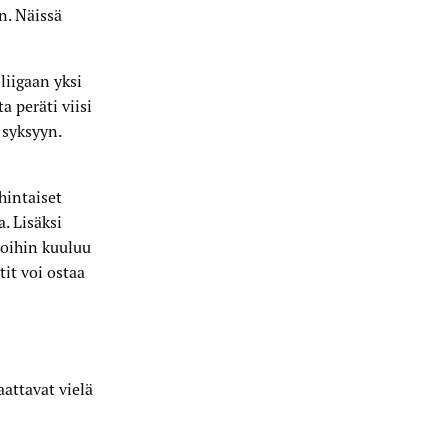
n. Näissä
iigaan yksi
a peräti viisi
 syksyyn.
hintaiset
. Lisäksi
joihin kuuluu
tit voi ostaa
aattavat vielä