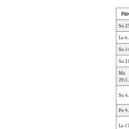
Päi
Su 23
La 6.
Su 14
Su 21
Ma
29.5.
Su 4
Pe 9.
La 17