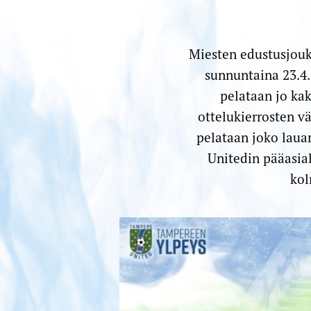
Miesten edustusjouk
sunnuntaina 23.4.
pelataan jo ka
ottelukierrosten v
pelataan joko laua
Unitedin pääasial
kol