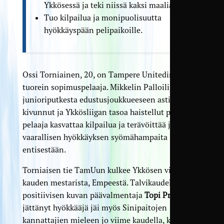
Ykkösessä ja teki niissä kaksi maalia.
Tuo kilpailua ja moni­puolisuutta
hyökkäys­pään peli­paikoille.
Ossi Torniainen, 20, on Tampere Unitedin
tuorein sopimuspelaaja. Mikkelin Palloilijoiden
junioriputkesta edustusjoukkueeseen asti
kivunnut ja Ykkösliigan tasoa haistellut peliälykäs
pelaaja kasvattaa kilpailua ja terävöittää jo
vaarallisen hyökkäyksen syömähampaita
entisestään.
Torniaisen tie TamUun kulkee Ykkösen viime
kauden mestarista, Empeestä. Talvikaudella
positiivisen kuvan päävalmentaja
Topi Prihaan
jättänyt hyökkääjä jäi myös Sinipaitojen
kannattajien mieleen jo viime kaudella, kun hän