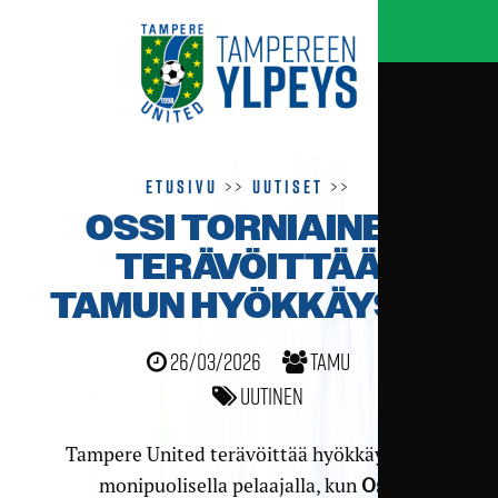
Etusivu
>>
Uutiset
>>
OSSI TORNIAINEN
TERÄVÖITTÄÄ
TAMUN HYÖKKÄYSTÄ
26/03/2026
TamU
Uutinen
Tampere United terävöittää hyökkäystään
monipuolisella pelaajalla, kun
Ossi