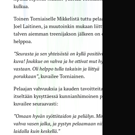
kulkua.
Toinen Torniaiselle Mikkelistä tuttu pelaaja on
Joel Laitinen, ja muutoinkin mukaan liittyminen
talven aiemman treenijakson jälkeen on ollut
helppoa.
”Seurasta ja sen yhteisöstä on kyllä positiivinen
kuva! Joukkue on vahva ja he ottivat mut hyvin
vastaan. Oli helppo tulla takaisin ja liittyä
porukkaan”
, kuvailee Torniainen.
Pelaajan vahvuuksia ja kauden tavoitteita häneltä
itseltään kysyttäessä kunnianhimoinen pelaaja
kuvailee seuraavasti:
”Omaan hyvän syöttötaidon ja peliälyn. Minulla on
vahva vasen jalka, ja pystyn pelaamaan niin
laidalla kuin keskellä.”