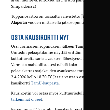
aivan luonteva. Kiitokset Jasu ja Abu panoksesta
Sinipaidoissa!
Toppariosastoa on toisaalta vahvistettu
Jani
Alaperän
vuoden mittaisella jatkosopimuksella.
OSTA KAUSIKORTTI NYT
Ossi Torniaisen sopimuksen jälkeen Tampere
Unitedin pelaajatilanne näyttää erittäin
kutkuttavalta sarja-avauksen lähestyessä.
Varmista mahdollisuutesi nähdä koko
pelaajakatras sarjakauden avauksessa torstaina
2.4.2026 kello 18.30 FC Jazzia vastaan ostamalla
kausikortti
TamU-kaupasta
.
Kausikortin voi ostaa myös kulttuuriedulla.
Katso
tarkemmat ohjeet
.
Perjantaina 27.3. ostetut kausikortit postitetaan