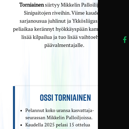
Torniainen
siirtyy Mikkelin Palloilijoista
Sinipaitojen riveihin. Viime kaudella
sarjanousua juhlinut ja Ykkösliigassakin
peliaikaa kerännyt hyökkäyspään kameleontti
lisää kilpailua ja tuo lisää vaihtoehtoja
päävalmentajalle.
OSSI TORNIAINEN
Pelannut koko uransa kasvattaja­
seurassan Mikkelin Palloiljoissa.
Kaudella 2025 pelasi 15 ottelua