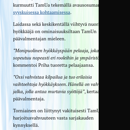
kurmuutti TamUa tekemällä avausosuman
syyskuisessa kohtaamisessa
.
Laidassa sekä keskikentällä viihtyvä nuori
hyökkääjä on ominaisuuksiltaan TamUn
päävalmentajan mieleen.
”Monipuolinen hyökkäyspään pelaaja, joka
sopeutuu nopeasti eri rooleihin ja ympäristöönsä”
,
kommentoi Priha tuoretta pelaajaansa.
”Ossi vahvistaa kilpailua ja tuo erilaisia
vaihtoehtoja hyökkäykseen. Hänellä on vahva vasen
jalka, jolla antaa murtavia syöttöjä”
, kertaa
päävalmentaja.
Torniainen on liittynyt vakituisesti TamUn
harjoitusvahvuuteen vasta sarjakauden
kynnyksellä.