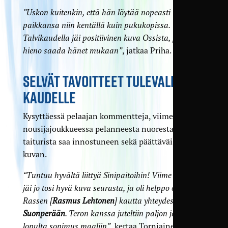
”Uskon kuitenkin, että hän löytää nopeasti
paikkansa niin kentällä kuin pukukopissa.
Talvikaudella jäi positiivinen kuva Ossista, joten
hieno saada hänet mukaan”
, jatkaa Priha.
SELVÄT TAVOITTEET TULEVALLE
KAUDELLE
Kysyttäessä pelaajan kommentteja, viime kauden
nousijajoukkueessa pelanneesta nuoresta
taiturista saa innostuneen sekä päättäväisen
kuvan.
“Tuntuu hyvältä liittyä Sinipaitoihin! Viime kaudella
jäi jo tosi hyvä kuva seurasta, ja oli helppo olla
Rassen [
Rasmus Lehtonen
] kautta yhteydessä
Tero
Suonperään
. Teron kanssa juteltiin paljon ja saatiin
lopulta sopimus maaliin”
, kertaa Torniainen talven