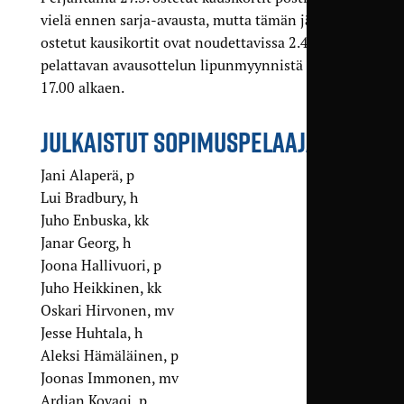
vielä ennen sarja-avausta, mutta tämän jälkeen
ostetut kausikortit ovat noudettavissa 2.4.
pelattavan avausottelun lipunmyynnistä klo
17.00 alkaen.
JULKAISTUT SOPIMUSPELAAJAT
Jani Alaperä, p
Lui Bradbury, h
Juho Enbuska, kk
Janar Georg, h
Joona Hallivuori, p
Juho Heikkinen, kk
Oskari Hirvonen, mv
Jesse Huhtala, h
Aleksi Hämäläinen, p
Joonas Immonen, mv
Ardian Kovaqi, p