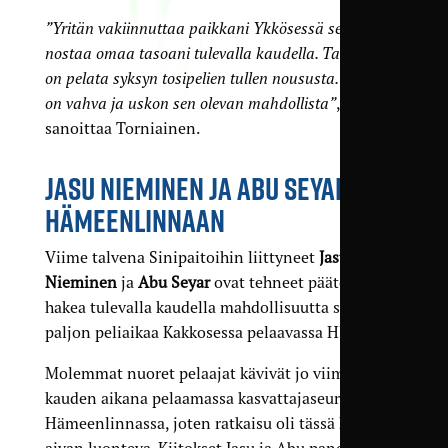
”Yritän vakiinnuttaa paikkani Ykkösessä sekä
nostaa omaa tasoani tulevalla kaudella. Tavoitteena
on pelata syksyn tosipelien tullen noususta. Joukkue
on vahva ja uskon sen olevan mahdollista”
,
sanoittaa Torniainen.
JASU NIEMINEN JA ABU SEYAR
HÄMEENLINNAAN
Viime talvena Sinipaitoihin liittyneet
Jasu
Nieminen
ja
Abu Seyar
ovat tehneet päätöksen
hakea tulevalla kaudella mahdollisuutta saada
paljon peliaikaa Kakkosessa pelaavassa HJS:stä.
Molemmat nuoret pelaajat kävivät jo viime
kauden aikana pelaamassa kasvattajaseurassaan
Hämeenlinnassa, joten ratkaisu oli tässä kohtaa