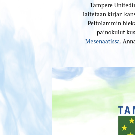
Tampere Unitedin 
laitetaan kirjan kan
Peltolammin hieka
painokulut kus
Mesenaatissa
. Ann