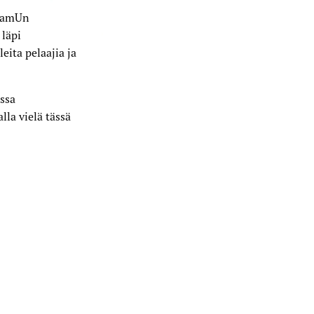
 TamUn
 läpi
eita pelaajia ja
ssa
lla vielä tässä