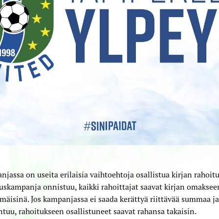
jassa on useita erilaisia vaihtoehtoja osallistua kirjan rahoitu
uskampanja onnistuu, kaikki rahoittajat saavat kirjan omaksee
äisinä. Jos kampanjassa ei saada kerättyä riittävää summaa ja 
tuu, rahoitukseen osallistuneet saavat rahansa takaisin.