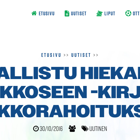
ETUSIVU
UUTISET
LIPUT
OTT
Etusivu
>>
Uutiset
>>
ALLISTU HIEKA
KKOSEEN -KIR
KKO­RAHOITUK
30/10/2016
Uutinen