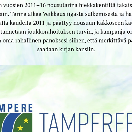
vuosien 2011–16 nousutarina hiekkakentiltä takaisi
siin. Tarina alkaa Veikkausliigasta sulkemisesta ja ha
lla kaudella 2011 ja päättyy nousuun Kakkoseen kau
tannetaan joukkorahoituksen turvin, ja kampanja o
a oma rahallinen panoksesi siihen, että merkittävä p
saadaan kirjan kansiin.