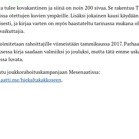
ta tulee kovakantinen ja siinä on noin 200 sivua. Se rakentuu
issa otettujen kuvien ympärille. Lisäksi jokainen kausi käydään
isesti, ja kirjaa varten on myös haastateltu tarinassa mukana oll
vaikuttajia.
toimitetaan rahoittajille viimeistään tammikuussa 2017. Parhaa
sessa kirja saadaan valmiiksi jo jouluksi, mutta tätä emme uska
ssa luvata.
istu joukkorahoituskampanjaan Mesenaatissa:
aatti.me/hiekaltakakkoseen
.