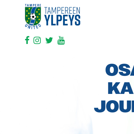
OS
KA
JOU