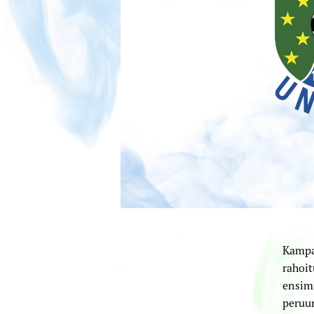
Kampan
rahoit
ensimm
peruun