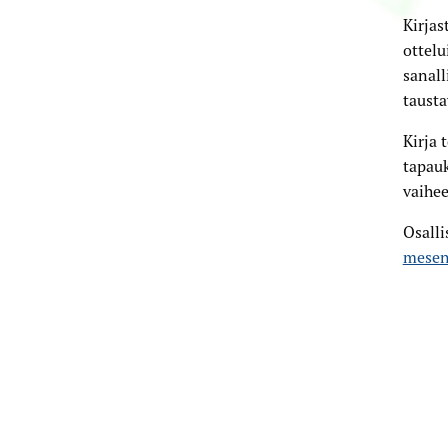
Kirjas
ottelu
sanall
tausta
Kirja 
tapauk
vaihee
Osall
mesen