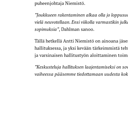
puheenjohtaja Niemistö.
”Joukkueen rakentaminen alkaa olla jo loppusuo
 Dahlman
vielä neuvotellaan. Ensi viikolla varmastikin julk
sopimuksia”
, Dahlman sanoo.
Tällä hetkellä Antti Niemistö on ainoana jä
hallituksessa, ja yksi kevään tärkeimmistä te
ja varsinaisen hallitustyön aloittaminen toim
”Keskusteluja hallituksen laajentamiseksi on so
vaiheessa pääsemme tiedottamaan uudesta ko