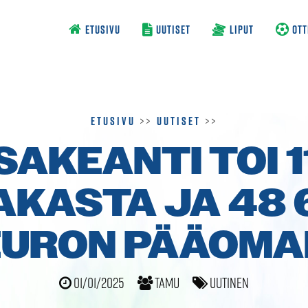
ETUSIVU
UUTISET
LIPUT
OTT
Etusivu
>>
Uutiset
>>
SAKEANTI TOI 1
AKASTA JA 48 
EURON PÄÄOMA
01/01/2025
TamU
Uutinen