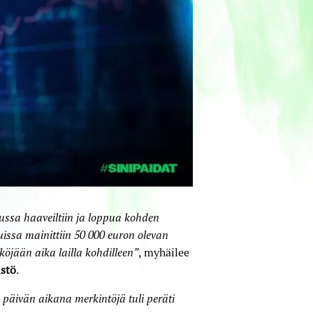
lussa haaveiltiin ja loppua kohden
issa mainittiin 50 000 euron olevan
köjään aika lailla kohdilleen”
, myhäilee
istö
.
n päivän aikana merkintöjä tuli peräti