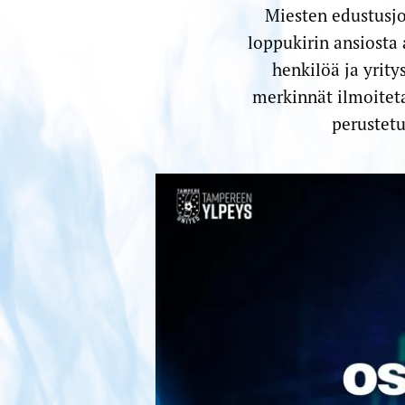
Miesten edustusjo
loppukirin ansiosta 
henkilöä ja yrity
merkinnät ilmoiteta
perustetu