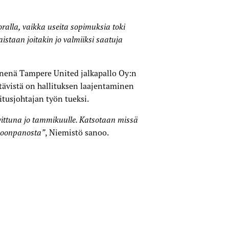
ralla, vaikka useita sopimuksia toki
aistaan joitakin jo valmiiksi saatuja
senenä Tampere United jalkapallo Oy:n
htävistä on hallituksen laajentaminen
itusjohtajan työn tueksi.
vittuna jo tammikuulle. Katsotaan missä
koonpanosta”
, Niemistö sanoo.