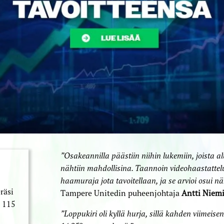
”Osakeannilla päästiin niihin lukemiin, joista a
nähtiin mahdollisina. Taannoin videohaastattelu
haamuraja jota tavoitellaan, ja se arvioi osui nä
räsi
Tampere Unitedin puheenjohtaja
Antti Niem
 115
”Loppukiri oli kyllä hurja, sillä kahden viimeise