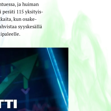
htuessa, ja huiman
 peräti 115 yksityis­
kkaita, kun osake­
ahvistaa syyskesällä
ipaleelle.