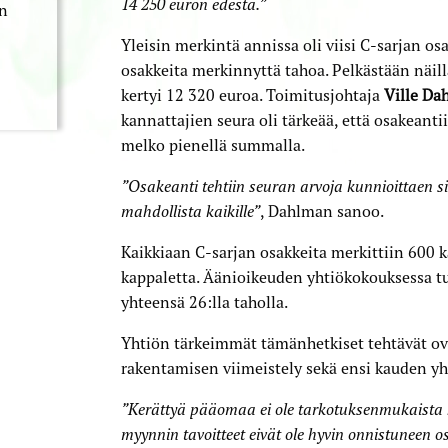
14 250 euron edestä.”
an
Yleisin merkintä annissa oli viisi C-sarjan os
osakkeita merkinnyttä tahoa. Pelkästään näil
kertyi 12­ 320 euroa. Toimitusjohtaja
Ville Da
kannattajien seura oli tärkeää, että osakeant
melko pienellä summalla.
”Osakeanti tehtiin seuran arvoja kunnioittaen sit
mahdollista kaikille”
, Dahlman sanoo.
Kaikkiaan C-sarjan osakkeita merkittiin 600 k
kappaletta. Äänioikeuden yhtiökokouksessa tu
yhteensä 26:lla taholla.
Yhtiön tärkeimmät tämänhetkiset tehtävät ov
rakentamisen viimeistely sekä ensi kauden 
”Kerättyä pääomaa ei ole tarkotuksenmukaista k
myynnin tavoitteet eivät ole hyvin onnistuneen