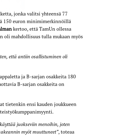
aketta, jonka valitsi yhteensä 77
lä 150 euron minimi­merkinnöillä
hlman
kertoo, että TamUn ollessa
iin oli mahdollisuus tulla mukaan myös
en, että antiin osallistuminen oli
appaletta ja B-sarjan osakkeita 180
ottavia B-sarjan osakkeita on
at tietenkin ensi kauden joukkueen
yhteistyökumppanimyynti.
äyttää juokseviin menoihin, joten
 osakeannin myöt muuttuneet”
, toteaa