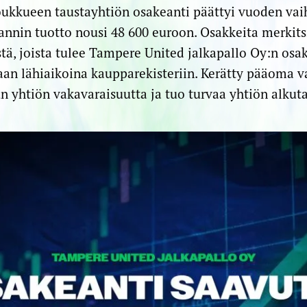
ukkueen tausta­yhtiön osakeanti päättyi vuoden vai
annin tuotto nousi 48 600 euroon. Osakkeita merkitsi
stä, joista tulee Tampere United jalkapallo Oy:n osa
an lähiaikoina kauppa­rekisteriin. Kerätty pääoma v
n yhtiön vakavaraisuutta ja tuo turvaa yhtiön alkuta