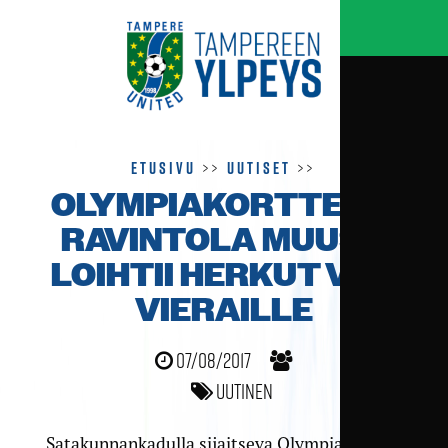
Etusivu
>>
Uutiset
>>
OLYMPIAKORTTELIN
RAVINTOLA MUUSA
LOIHTII HERKUT VIP-
VIERAILLE
07/08/2017
Uutinen
Satakunnankadulla sijaitseva Olympiakortteli