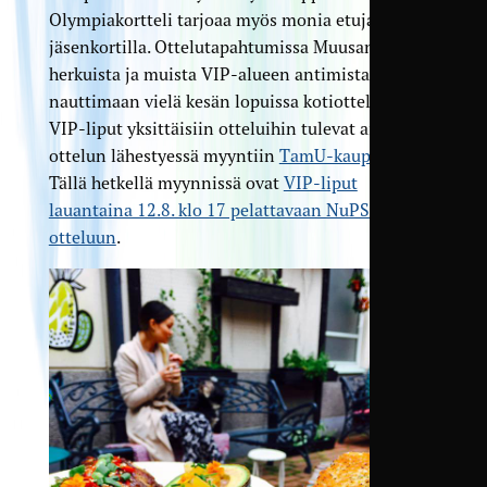
Olympiakortteli tarjoaa myös monia etuja seuran
jäsenkortilla. Ottelutapahtumissa Muusan
herkuista ja muista VIP-alueen antimista pääsee
nauttimaan vielä kesän lopuissa kotiotteluissa.
VIP-liput yksittäisiin otteluihin tulevat aina
ottelun lähestyessä myyntiin
TamU-kauppaan
.
Tällä hetkellä myynnissä ovat
VIP-liput
lauantaina 12.8. klo 17 pelattavaan NuPS-
otteluun
.