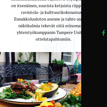
on itsenäinen, suurista ketjuista riippumaton
ravintola- ja kulttuurikokonaisuus.
Ennakkoluuloton asenne ja tahto uudistaa
näkökulmia tekevät siitä erinomaisen
yhteistyökumppanin Tampere Unitedin
ottelutapahtumiin.