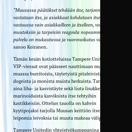
”Muusassa päätökset tehdään itse, tarjonnasta
vastataan itse, ja asiakkaat kohdataan itse. Kun on
vastuussa vain asiakkailleen ja itselleen, voi
muutoksiin ja tarpeisiin reagoida nopeammin. Silloin
palvelu on mukautuvaa ja vuorovaikutus välitöntä”
,
sanoo Koiranen.
Tämän kesän kotiotteluissa Tampere Unitedin
VIP-vieraat ovat päässeet nauttimaan muun
muassa burritoista, täytetyistä pitaleivistä, hot
dogeista ja monista muista herkuista. Tarjolla on
aina liha- ja kasvistäyte sekä liuta lisukkeita
marinoiduista kasviksista itse tehtyihin
kastikkeisiin. Ottelun tauolla on kahvin
kyytipojaksi tarjolla Muusan keittiön itse
leipomia leivoksia tai muuta makeaa välipalaa.
Tampere Unitedin yhteistyökumppanina