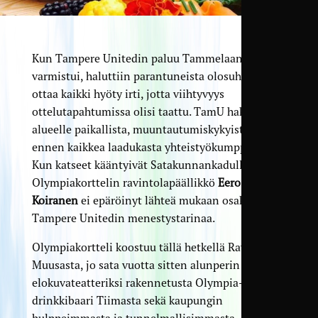
Kun Tampere Unitedin paluu Tammelaan
varmistui, haluttiin parantuneista olosuhteista
ottaa kaikki hyöty irti, jotta viihtyvyys
ottelutapahtumissa olisi taattu. TamU haki VIP-
alueelle paikallista, muuntautumiskykyistä ja
ennen kaikkea laadukasta yhteistyökumppania.
Kun katseet kääntyivät Satakunnankadulle,
Olympiakorttelin ravintolapäällikkö
Eero
Koiranen
ei epäröinyt lähteä mukaan osaksi
Tampere Unitedin menestystarinaa.
Olympiakortteli koostuu tällä hetkellä Ravintola
Muusasta, jo sata vuotta sitten alunperin
elokuvateatteriksi rakennetusta Olympia-salista,
drinkkibaari Tiimasta sekä kaupungin
hulppeimmasta ja tunnelmallisimmasta