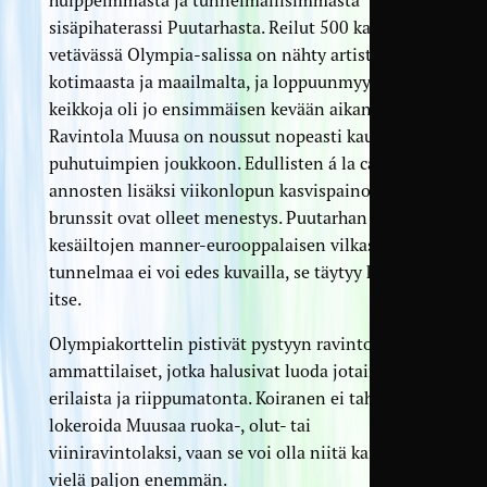
sisäpihaterassi Puutarhasta. Reilut 500 katsojaa
vetävässä Olympia-salissa on nähty artisteja
kotimaasta ja maailmalta, ja loppuunmyytyjä
keikkoja oli jo ensimmäisen kevään aikana useita.
Ravintola Muusa on noussut nopeasti kaupungin
puhutuimpien joukkoon. Edullisten á la carte -
annosten lisäksi viikonlopun kasvispainotteiset
brunssit ovat olleet menestys. Puutarhan
kesäiltojen manner-eurooppalaisen vilkasta
tunnelmaa ei voi edes kuvailla, se täytyy kokea
itse.
Olympiakorttelin pistivät pystyyn ravintola-alan
ammattilaiset, jotka halusivat luoda jotain uutta,
erilaista ja riippumatonta. Koiranen ei tahdokaan
lokeroida Muusaa ruoka-, olut- tai
viiniravintolaksi, vaan se voi olla niitä kaikkia, ja
vielä paljon enemmän.