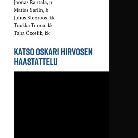
Joonas Rantala, p
Matias Sarlin, h
Julius Stenroos, kk
Tuukka Törmä, kk
Taha Özcelik, kk
KATSO OSKARI HIRVOSEN
HAASTATTELU