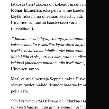
Jatkossa tien tukkona on kokenut maalivahti
Joonas Immonen
, joka pelasi viime kaudella
käytännössä aina ollessaan käytettävissä.
Hirvonen suhtautuu haasteeseen varsin
tervepäisesti.
”Minusta on vain hyvä, että pystyn ottamaan oppia
kokeneemmalta veskarilta. Pyrin sitten käyttämään
hyväkseni kaikki mahdollisuudet jotka saan.
Mihinkään ei ole juuri nyt kiire, vaan on aikaa
kehittyä joukkueen mukana, niin hyvä tulee”
,
Hirvonen sanoo.
Maalivahtivalmentaja Seppälä näkee Hirvosella
olevan täydet mahdollisuudet haastaa Immonen
peliajasta.
”On loistavaa, että Oskarilla on halukkuus lähteä
rohkeesti haastamaan ja taistelemaan peliajasta.