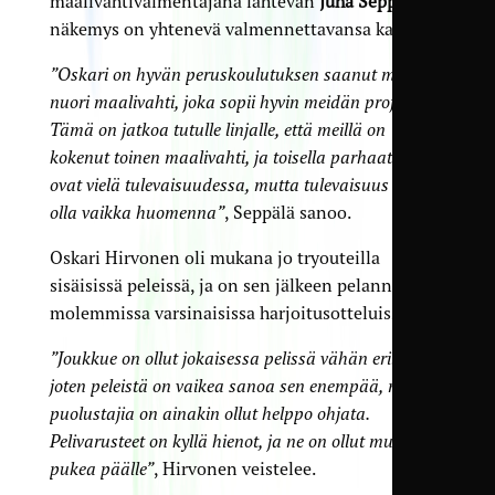
maalivahtivalmentajana lähtevän
Juha Seppälän
näkemys on yhtenevä valmennettavansa kanssa.
”Oskari on hyvän peruskoulutuksen saanut moderni
nuori maalivahti, joka sopii hyvin meidän profiiliin.
Tämä on jatkoa tutulle linjalle, että meillä on
kokenut toinen maalivahti, ja toisella parhaat pelit
ovat vielä tulevaisuudessa, mutta tulevaisuus voi
olla vaikka huomenna”
, Seppälä sanoo.
Oskari Hirvonen oli mukana jo tryouteilla
sisäisissä peleissä, ja on sen jälkeen pelannut
molemmissa varsinaisissa harjoitusotteluissa.
”Joukkue on ollut jokaisessa pelissä vähän erilainen,
joten peleistä on vaikea sanoa sen enempää, mutta
puolustajia on ainakin ollut helppo ohjata.
Pelivarusteet on kyllä hienot, ja ne on ollut mukava
pukea päälle”
, Hirvonen veistelee.