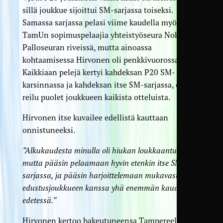
sillä joukkue sijoittui SM-sarjassa toiseksi.
Samassa sarjassa pelasi viime kaudella myös
TamUn sopimus­pelaajia yhteistyö­seura Nokian
Palloseuran riveissä, mutta ainoassa
kohtaamisessa Hirvonen oli penkki­vuorossa.
Kaikkiaan pelejä kertyi kahdeksan P20 SM-
karsinnassa ja kahdeksan itse SM-sarjassa, eli
reilu puolet joukkueen kaikista otteluista.
Hirvonen itse kuvailee edellistä kauttaan
onnistuneeksi.
”Alkukaudesta minulla oli hiukan loukkaantumisia,
mutta pääsin pelaamaan hyvin etenkin itse SM-
sarjassa, ja pääsin harjoittelemaan mukavasti myös
edustusjoukkueen kanssa yhä enemmän kauden
edetessä.”
Hirvonen kertoo hakeutuneensa Tampereelle