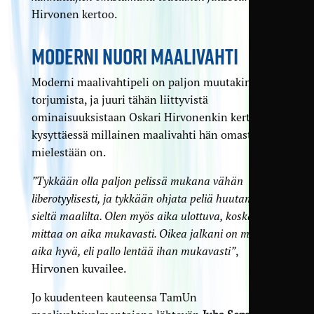
Hirvonen kertoo.
MODERNI NUORI MAALIVAHTI
Moderni maalivahtipeli on paljon muutakin kuin
torjumista, ja juuri tähän liittyvistä
ominaisuuksistaan Oskari Hirvonenkin kertoo
kysyttäessä millainen maalivahti hän omasta
mielestään on.
”Tykkään olla paljon pelissä mukana vähän
liberotyylisesti, ja tykkään ohjata peliä huutamalla
sieltä maalilta. Olen myös aika ulottuva, koska
mittaa on aika mukavasti. Oikea jalkani on myös
aika hyvä, eli pallo lentää ihan mukavasti”
,
Hirvonen kuvailee.
Jo kuudenteen kauteensa TamUn