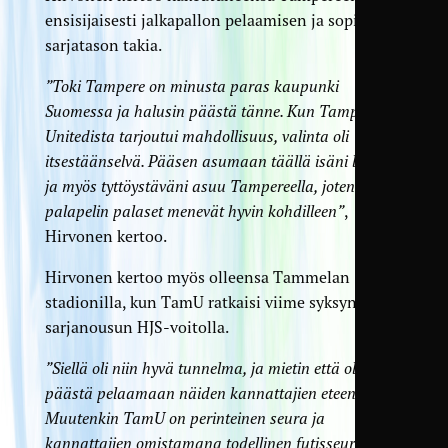
ensisijaisesti jalkapallon pelaamisen ja sopivan
sarjatason takia.
”Toki Tampere on minusta paras kaupunki
Suomessa ja halusin päästä tänne. Kun Tampere
Unitedista tarjoutui mahdollisuus, valinta oli
itsestäänselvä. Pääsen asumaan täällä isäni luona,
ja myös tyttöystäväni asuu Tampereella, joten
palapelin palaset menevät hyvin kohdilleen”
,
Hirvonen kertoo.
Hirvonen kertoo myös olleensa Tammelan
stadionilla, kun TamU ratkaisi viime syksynä
sarjanousun HJS-voitolla.
”Siellä oli niin hyvä tunnelma, ja mietin että olisi kiva
päästä pelaamaan näiden kannattajien eteen.
Muutenkin TamU on perinteinen seura ja
kannattajien omistamana todellinen futisseura”
,