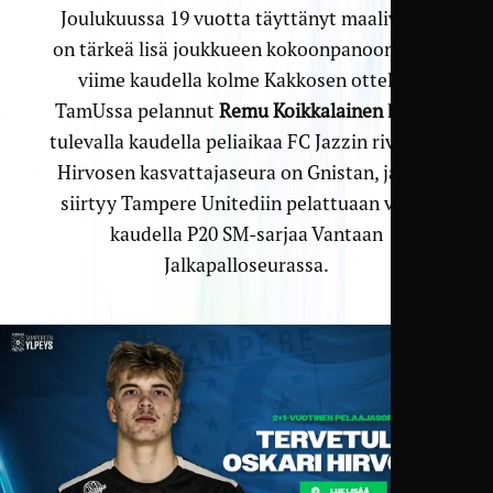
Joulukuussa 19 vuotta täyttänyt maalivahti
on tärkeä lisä joukkueen kokoonpanoon, sillä
viime kaudella kolme Kakkosen ottelua
TamUssa pelannut
Remu Koikkalainen
hakee
tulevalla kaudella peliaikaa FC Jazzin riveissä.
Hirvosen kasvattajaseura on Gnistan, ja hän
siirtyy Tampere Unitediin pelattuaan viime
kaudella P20 SM-sarjaa Vantaan
Jalkapalloseurassa.