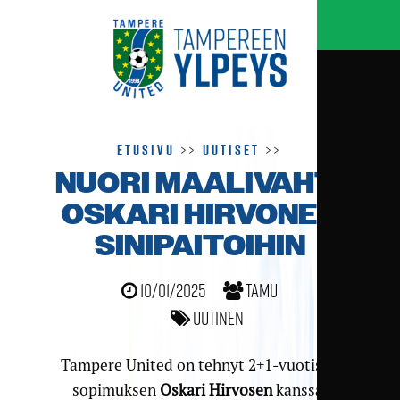
Etusivu
>>
Uutiset
>>
NUORI MAALIVAHTI
OSKARI HIRVONEN
SINIPAITOIHIN
10/01/2025
TamU
Uutinen
Tampere United on tehnyt 2+1-vuotisen
sopimuksen
Oskari Hirvosen
kanssa.