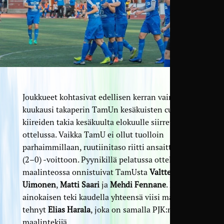
Joukkueet kohtasivat edellisen kerran vain reilu
kuukausi takaperin TamUn kesäkuisten cup-
kiireiden takia kesäkuulta elokuulle siirretyssä
ottelussa. Vaikka TamU ei ollut tuolloin
parhaimmillaan, ruutiinitaso riitti ansaittuun 3–1
(2–0) -voittoon. Pyynikillä pelatussa ottelussa
maalinteossa onnistuivat TamUsta
Valtteri
Uimonen
,
Matti Saari
ja
Mehdi Fennane
. PJK:n
ainokaisen teki kaudella yhteensä viisi maalia
tehnyt
Elias Harala
, joka on samalla PJK:n paras
maalintekijä.