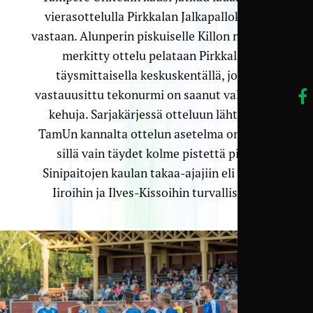
vierasottelulla Pirkkalan Jalkapalloklubia
vastaan. Alunperin piskuiselle Killon nurmelle
merkitty ottelu pelataan Pirkkalan
täysmittaisella keskuskentällä, jonka
vastauusittu tekonurmi on saanut valtavasti
kehuja. Sarjakärjessä otteluun lähtevän
TamUn kannalta ottelun asetelma on selvä,
sillä vain täydet kolme pistettä pitää
Sinipaitojen kaulan takaa-ajajiin eli Pallo-
Iiroihin ja Ilves-Kissoihin turvallisena.