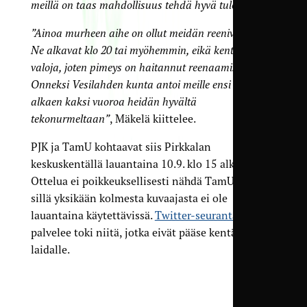
meillä on taas mahdollisuus tehdä hyvä tulos.”
”Ainoa murheen aihe on ollut meidän reenivuorot.
Ne alkavat klo 20 tai myöhemmin, eikä kentillä ole
valoja, joten pimeys on haitannut reenaamista.
Onneksi Vesilahden kunta antoi meille ensi viikosta
alkaen kaksi vuoroa heidän hyvältä
tekonurmeltaan”
, Mäkelä kiittelee.
PJK ja TamU kohtaavat siis Pirkkalan
keskuskentällä lauantaina 10.9. klo 15 alkaen.
Ottelua ei poikkeuksellisesti nähdä TamU-TV:ssä,
sillä yksikään kolmesta kuvaajasta ei ole
lauantaina käytettävissä.
Twitter-seuranta
palvelee toki niitä, jotka eivät pääse kentän
laidalle.