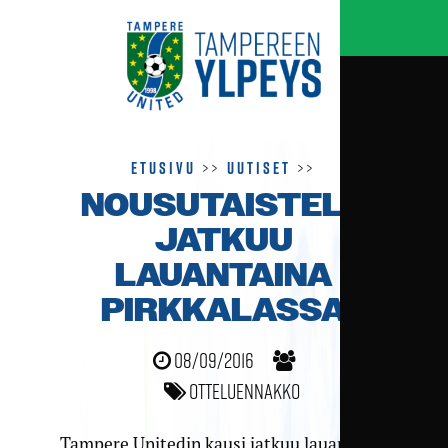
Etusivu
>>
Uutiset
>>
NOUSUTAISTELU
JATKUU
LAUANTAINA
PIRKKALASSA
08/09/2016
Otteluennakko
Tampere Unitedin kausi jatkuu lauantaina