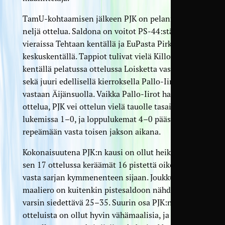
TamU-kohtaamisen jälkeen PJK on pelannut
neljä ottelua. Saldona on voitot PS-44:stä
vieraissa Tehtaan kentällä ja EuPasta Pirkkalan
keskuskentällä. Tappiot tulivat vielä Killon
kentällä pelatussa ottelussa Loisketta vastaan
sekä juuri edellisellä kierroksella Pallo-Iiroja
vastaan Äijänsuolla. Vaikka Pallo-Iirot hallitsi
ottelua, PJK vei ottelun vielä tauolle tasaisissa
lukemissa 1–0, ja loppulukemat 4–0 pääsivät
repeämään vasta toisen jakson aikana.
Kokonaisuutena PJK:n kausi on ollut heikko, sillä
sen 17 ottelussa keräämät 16 pistettä oikeuttavat
vasta sarjan kymmenenteen sijaan. Joukkueen
maaliero on kuitenkin pistesaldoon nähden
varsin siedettävä 25–35. Suurin osa PJK:n
otteluista on ollut hyvin vähämaalisia, ja joukkue