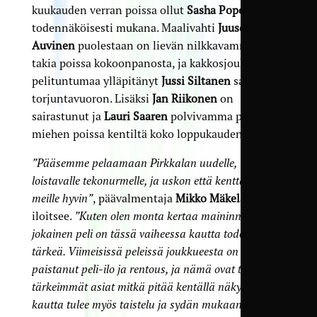
kuukauden verran poissa ollut
Sasha Popovitš
on
todennäköisesti mukana. Maalivahti
Juuso
Auvinen
puolestaan on lievän nilkkavamman
takia poissa kokoonpanosta, ja kakkosjoukkueessa
pelituntumaa ylläpitänyt
Jussi Siltanen
saa
torjuntavuoron. Lisäksi
Jan Riikonen
on
sairastunut ja
Lauri Saaren
polvivamma pitää
miehen poissa kentiltä koko loppukauden.
”Pääsemme pelaamaan Pirkkalan uudelle,
loistavalle tekonurmelle, ja uskon että kenttä sopii
meille hyvin”
, päävalmentaja
Mikko Mäkelä
iloitsee.
”Kuten olen monta kertaa maininnut,
jokainen peli on tässä vaiheessa kautta todella
tärkeä. Viimeisissä peleissä joukkueesta on
paistanut peli-ilo ja rentous, ja nämä ovat taas ne
tärkeimmät asiat mitkä pitää kentällä näkyä. Niiden
kautta tulee myös taistelu ja sydän mukaan, jolloin