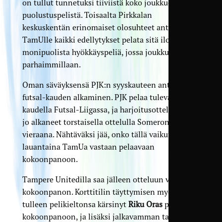
on tullut tunnetuksi tiiviistä koko joukkueen
puolustuspelistä. Toisaalta Pirkkalan
keskuskentän erinomaiset olosuhteet antavat
TamUlle kaikki edellytykset pelata sitä iloista ja
monipuolista hyökkäyspeliä, jossa joukkue on
parhaimmillaan.
Oman säväyksensä PJK:n syyskauteen antaa myös
futsal-kauden alkaminen. PJK pelaa tulevalla
kaudella Futsal-Liigassa, ja harjoitusottelut ovat
jo alkaneet torstaisella ottelulla Someron Voiman
vieraana. Nähtäväksi jää, onko tällä vaikutusta
lauantaina TamUa vastaan pelaavaan
kokoonpanoon.
Tampere Unitedilla saa jälleen otteluun vahvan
kokoonpanon. Korttitilin täyttymisen myötä
tulleen pelikieltonsa kärsinyt
Riku Oras
palaa
kokoonpanoon, ja lisäksi jalkavamman takia