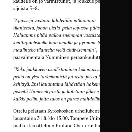
kaudelle on jo varmistunut, ja joukkue pelaa
sijoista 5–8.
”Apasseja vastaan lähdetään jatkamaan
tilanteesta, johon LiePa-pelin lopussa päästiin.
Haluamme pitää palloa enemmän vastustajan
kenttäpuoliskolla kuin omalla ja pyrimme luomaan
maalinteko tilanteita vielä aktiivisemmin”
,
päävalmentaja Numminen peräänkuuluttaa.
”Koko joukkueen osallistuminen kokonaisvaltaisesti
peliin on yksi tärkeimmistä jutuista, joissa halutaan
kehittyä. Ensi lauantaina lähdetään hakemaan
pisteitä Hämeenkyröstä ja laitetaan jälleen kerran
kaikki peliin, jotta tulos on paras mahdollinen.”
Ottelu pelataan Kyröskosken urheilukentällä
lauantaina 31.8. klo 15.00. Tampere United
matkustaa otteluun ProLine Charterin bussilla.