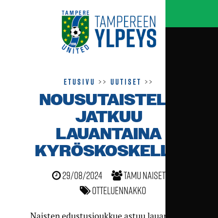
Etusivu
>>
Uutiset
>>
NOUSUTAISTELU
JATKUU
LAUANTAINA
KYRÖSKOSKELLA
29/08/2024
TamU naiset
Otteluennakko
Naisten edustusjoukkue astuu lauantaina