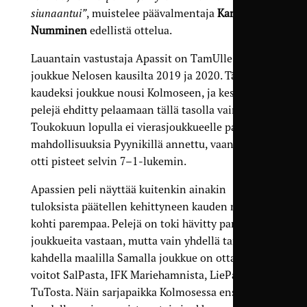
siunaantui”
, muistelee päävalmentaja
Kari
Numminen
edellistä ottelua.
Lauantain vastustaja Apassit on TamUlle tuttu
joukkue Nelosen kausilta 2019 ja 2020. Täksi
kaudeksi joukkue nousi Kolmoseen, ja keskinäisiä
pelejä ehditty pelaamaan tällä tasolla vain yksi.
Toukokuun lopulla ei vierasjoukkueelle paljon
mahdollisuuksia Pyynikillä annettu, vaan TamU
otti pisteet selvin 7–1-lukemin.
Apassien peli näyttää kuitenkin ainakin
tuloksista päätellen kehittyneen kauden mittaan
kohti parempaa. Pelejä on toki hävitty parempia
joukkueita vastaan, mutta vain yhdellä tai
kahdella maalilla Samalla joukkue on ottanut
voitot SalPasta, IFK Mariehamnista, LiePasta ja
TuTosta. Näin sarjapaikka Kolmosessa ensi