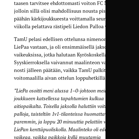
taasen tarvitsee ehdottomasti voiton FC Nokiasta,
jolloin sillä olisi mahdollisuus nousta pisteen
päähän kärkijoukkueesta voittamalla seuraavalla
viikolla pelattava rästipeli Liedon Palloa vastaan.
TamU pelasi edellisen ottelunsa nimenomaan
LiePaa vastaan, ja oli ensimmäisellä jaksolla
vaikeuksissa, jotka halutaan Kyröskoskella välttää.
Syyskierroksella vaivannut maalinteon vaikeus
nosti jälleen päätään, vaikka TamU palkittiin
voitomaalilla aivan ottelun loppuhetkillä.
”LiePa osoitti meni alussa 1–0-johtoon meidän
joukkueen katsellessa tapahtumien kulkua
aitiopaikalta. Toisella jaksolla haluttiin voittaa
palloja, taisteltiin 1v1-tilanteissa huomattavasti
paremmin, ja loppu 20 minuuttia pelattiin vain
LiePan kenttäpuoliskolla. Maalinteko oli edelleen
vaikeaa, vaikka paikkoja kyllä muutamia