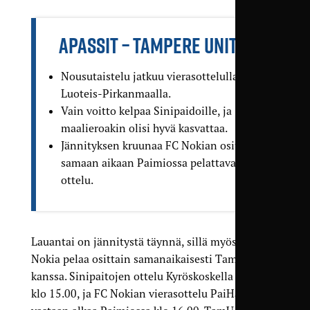
APASSIT – TAMPERE UNITED
Nousutaistelu jatkuu vieras­ottelulla
Luoteis-Pirkanmaalla.
Vain voitto kelpaa Sinipaidoille, ja
maalieroakin olisi hyvä kasvattaa.
Jännityksen kruunaa FC Nokian osittain
samaan aikaan Paimiossa pelattava
ottelu.
Lauantai on jännitystä täynnä, sillä myös FC
Nokia pelaa osittain samanaikaisesti TamUn
kanssa. Sinipaitojen ottelu Kyröskoskella alkaa
klo 15.00, ja FC Nokian vierasottelu PaiHaa