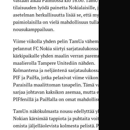
vastaan alkaa Paimiossa klo 16.00. TamU saa siis
tilaisuuden lyödä painetta Nokialaisille, ja
asetelman herkullisuutta lisää se, että myös
paimiolaisilla on vielä mahdollisuus tulla mukaan
nousukamppailuun.
Viime viikolla yhden pelin TamUa vähemmän
pelannut FC Nokia siirtyi sarjataulukossa takaisin
kärkipaikalle yhden maalin verran paremmalla
maalierolla Tampere Unitediin nähden.
Kolmantena ja neljäntenä sarjataulukossa ovat
PIF ja PaiHa, jotka pelasivat viime viikonloppuna
Paraisilla maalittoman tasapelin. Tämä vahvistaa
sarjaa johtavan kaksikon asemaa, mutta edelleen
PIFfenillä ja PaiHalla on omat mahdollisuutensa.
TamUn näkökulmasta nousu edellyttää yhtä
Nokian kärsimää tappiota ja puhtaita voittoja
omista jäljelläolevista kolmesta pelistä. PaiHa