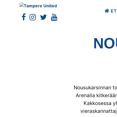
ET
NO
Nousukarsinnan toi
Arenalla kitkerää
Kakkosessa yh
vieraskannattaj