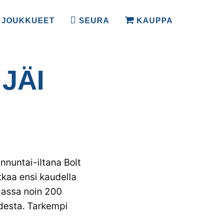
JOUKKUEET
SEURA
KAUPPA
JÄI
nnuntai-iltana Bolt
tkaa ensi kaudella
massa noin 200
udesta. Tarkempi