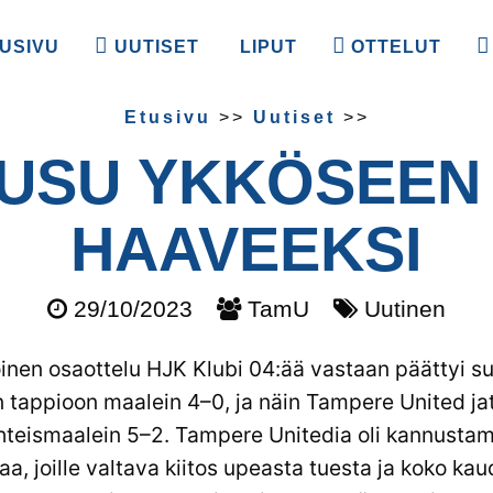
USIVU
UUTISET
LIPUT
OTTELUT
Etusivu
>>
Uutiset
>>
USU YKKÖSEEN 
HAAVEEKSI
29/10/2023
TamU
Uutinen
nen osaottelu HJK Klubi 04:ää vastaan päättyi su
n tappioon maalein 4–0, ja näin Tampere United ja
teismaalein 5–2. Tampere Unitedia oli kannusta
aa, joille valtava kiitos upeasta tuesta ja koko ka