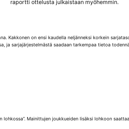
raportti ottelusta julkaistaan myöhemmin.
a. Kakkonen on ensi kaudella neljänneksi korkein sarjataso,
ja sarjajärjestelmästä saadaan tarkempaa tietoa todennäkö
 lohkossa”. Mainittujen joukkueiden lisäksi lohkoon saattaa