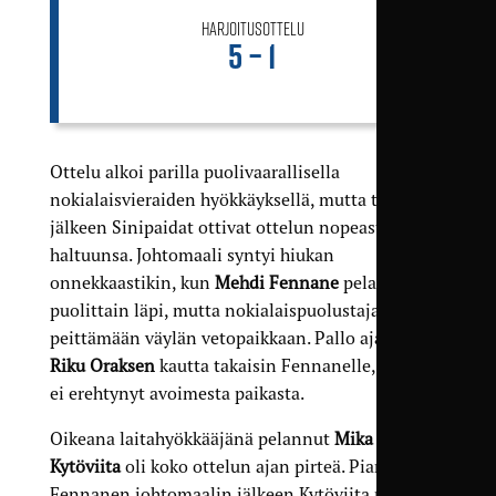
Harjoitusottelu
5 – 1
Ottelu alkoi parilla puolivaarallisella
nokialaisvieraiden hyökkäyksellä, mutta tämän
jälkeen Sinipaidat ottivat ottelun nopeasti
haltuunsa. Johtomaali syntyi hiukan
onnekkaastikin, kun
Mehdi Fennane
pelattiin
puolittain läpi, mutta nokialaispuolustaja ehti
peittämään väylän vetopaikkaan. Pallo ajautui
Riku Oraksen
kautta takaisin Fennanelle, ja tämä
ei erehtynyt avoimesta paikasta.
Oikeana laitahyökkääjänä pelannut
Mika
Kytöviita
oli koko ottelun ajan pirteä. Pian
Fennanen johtomaalin jälkeen Kytöviita pelasi