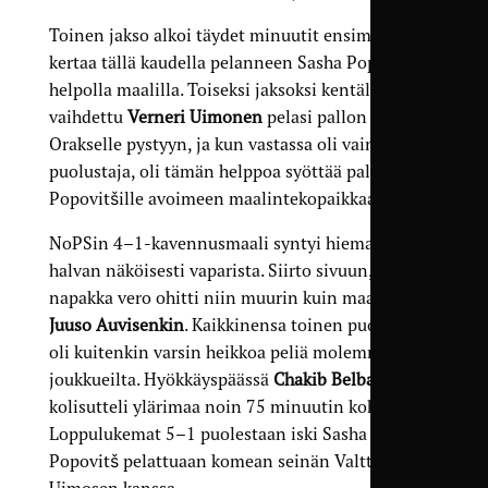
Toinen jakso alkoi täydet minuutit ensimmäistä
kertaa tällä kaudella pelanneen Sasha Popovitšin
helpolla maalilla. Toiseksi jaksoksi kentälle
vaihdettu
Verneri Uimonen
pelasi pallon Riku
Orakselle pystyyn, ja kun vastassa oli vain yksi
puolustaja, oli tämän helppoa syöttää pallo
Popovitšille avoimeen maalintekopaikkaan.
NoPSin 4–1-kavennusmaali syntyi hieman
halvan näköisesti vaparista. Siirto sivuun, ja
napakka vero ohitti niin muurin kuin maalivahti
Juuso Auvisenkin
. Kaikkinensa toinen puoliaika
oli kuitenkin varsin heikkoa peliä molemmilta
joukkueilta. Hyökkäyspäässä
Chakib Belbachir
kolisutteli ylärimaa noin 75 minuutin kohdalla.
Loppulukemat 5–1 puolestaan iski Sasha
Popovitš pelattuaan komean seinän Valtteri