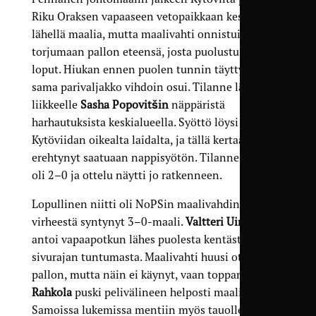
Riku Oraksen vapaaseen vetopaikkaan keskellä
lähellä maalia, mutta maalivahti onnistui
torjumaan pallon eteensä, josta puolustus hoiti
loput. Hiukan ennen puolen tunnin täyttymistä
sama parivaljakko vihdoin osui. Tilanne lähti
liikkeelle
Sasha Popovitšin
näppäristä
harhautuksista keskialueella. Syöttö löysi
Kytöviidan oikealta laidalta, ja tällä kertaa Oras ei
erehtynyt saatuaan nappisyötön. Tilanne taululla
oli 2–0 ja ottelu näytti jo ratkenneen.
Lopullinen niitti oli NoPSin maalivahdin
virheestä syntynyt 3–0-maali.
Valtteri Uimonen
antoi vapaapotkun lähes puolesta kentästä
sivurajan tuntumasta. Maalivahti huusi ottavansa
pallon, mutta näin ei käynyt, vaan toppari
Eetu
Rahkola
puski pelivälineen helposti maaliin.
Samoissa lukemissa mentiin myös tauolle.