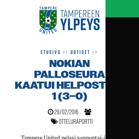
Etusivu
>>
Uutiset
>>
NOKIAN
PALLOSEURA
KAATUI HELPOSTI 5–
1 (3–0)
29/02/2016
Otteluraportti
Tampere United pelasi sunnuntai-iltana