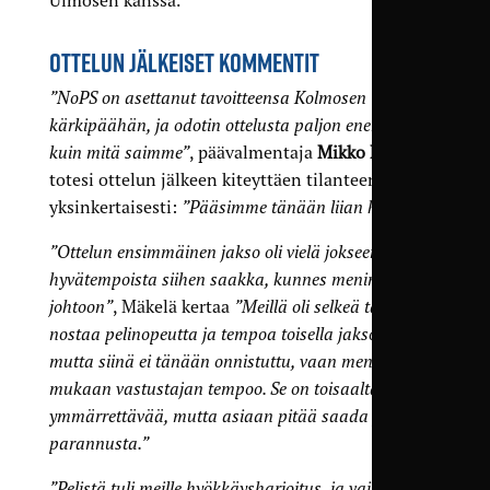
Uimosen kanssa.
OTTELUN JÄLKEISET KOMMENTIT
”NoPS on asettanut tavoitteensa Kolmosen
kärkipäähän, ja odotin ottelusta paljon enemmän
kuin mitä saimme”
, päävalmentaja
Mikko Mäkelä
totesi ottelun jälkeen kiteyttäen tilanteen
yksinkertaisesti:
”Pääsimme tänään liian helpolla.”
”Ottelun ensimmäinen jakso oli vielä jokseenkin
hyvätempoista siihen saakka, kunnes menimme 3-0
johtoon”
, Mäkelä kertaa
”Meillä oli selkeä tavoite
nostaa pelinopeutta ja tempoa toisella jaksolla,
mutta siinä ei tänään onnistuttu, vaan menimme
mukaan vastustajan tempoo. Se on toisaalta
ymmärrettävää, mutta asiaan pitää saada jatkossa
parannusta.”
”Pelistä tuli meille hyökkäysharjoitus, ja vain