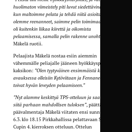
huolimaton viimeistely piti luvut siedettävinä. Heti
kun maltoimme pelata ja tehdä niitä asioita joita
olemme reenanneet, saimme pelin toimimaan. Meillä
oli kuitenkin liikaa kiirettä ja oikomista
pelaamisessa, samalla pelin rakenne unohtui”
,
Mäkelä ruotii.
Pelaajista Mäkelä nostaa esiin aiemmin
vähemmälle peliajalle jääneen hyökkäyspään
kaksikon:
”Olen tyytyväinen ensimmäistä kertaa
avauksessa olleisiin Kytöviitaan ja Fennaneen, jotka
toivat hyvän leveyden pelaamiseen.”
”Nyt alamme keskittyä TPS-otteluun ja saamaan
siitä parhaan mahdollisen tuloksen”
, päättää
päävalmentaja Mäkelä viitaten ensi sunnuntaina
6.3. klo 18.15 Pirkkahallissa pelattavaan Suomen
Cupin 4. kierroksen otteluun. Ottelun