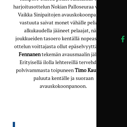
harjoitusottelun Nokian Palloseuraa vastaan.
Vaikka Sinipaitojen avauskokoonpanossa
vastuuta saivat monet vähälle peliajalle
alkukaudella jääneet pelaajat, näkyi
joukkueiden tasoero kentällä nopeasti, eikä
ottelun voittajasta ollut epäselvyyttä
Mehdi
Fennanen
tekemän avausmaalin jälkeen.
Erityisellä ilolla lehtereillä tervehdittiin
polvivammasta toipuneen
Timo Kauppisen
paluuta kentälle ja suoraan
avauskokoonpanoon.