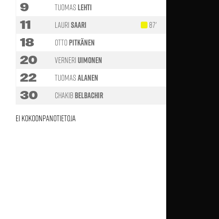
9
Tuomas
Lehti
56'
11
Lauri
Saari
87'
56'
18
Otto
Pitkänen
46'
20
Verneri
Uimonen
46'
22
Tuomas
Alanen
56'
30
Chakib
Belbachir
65'
Ei kokoonpanotietoja