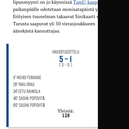
lipunmyynti on jo käynnissä
TamU-kaupassa
, ja
paikanpäälle odotetaan monisatapäistä yleisöä.
Erityisen tunnelman takaavat Sinikaarti sekä
Turusta saapuvat yli 50 vierasjoukkueen
äänekästä kannattajaa.
Harjoitusottelu
5 – 1
( 3 – 0 )
11′ Mehdi Fennane
52' NoPS
28′ Riku Oras
34′ Eetu Rahkola
46′ Sasha Popovitš
80′ Sasha Popovitš
Yleisöä:
128