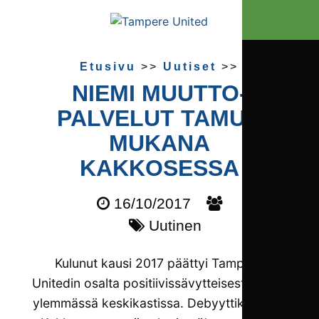
Etusivu
>>
Uutiset
>>
NIEMI MUUTTO­
PALVELUT TAMUN
MUKANA
KAKKOSESSA
16/10/2017
Uutinen
Kulunut kausi 2017 päättyi Tampere
Unitedin osalta positiivissävytteisesti sarjan
ylemmässä keskikastissa. Debyyttikaudelle