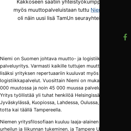
Kakkoseen saatiin yhteistyökumppaniksi
myös muuttopalveluistaan tuttu
Niemi
, joka
oli näin uusi lisä TamUn seurayhteisöön.
Niemi on Suomen johtava muutto- ja logistiikka-alan
palveluyritys. Varmasti kaikille tuttujen muuttopalveluiden
lisäksi yrityksen repertuaariin kuuluvat myös tapahtuma- ja
logistiikkapalvelut. Vuosittain Niemi on mukana noin 24
000 muutossa ja noin 45 000 muussa palveluprojektissa.
Yritys työllistää yli tuhat henkilöä Helsingissä,
Jyväskylässä, Kuopiossa, Lahdessa, Oulussa, Turussa ja
totta kai täällä Tampereella.
Niemen yritysfilosofiaan kuuluu laaja-alainen kotimaisen
urheilun ja liikunnan tukeminen, ja Tampere United