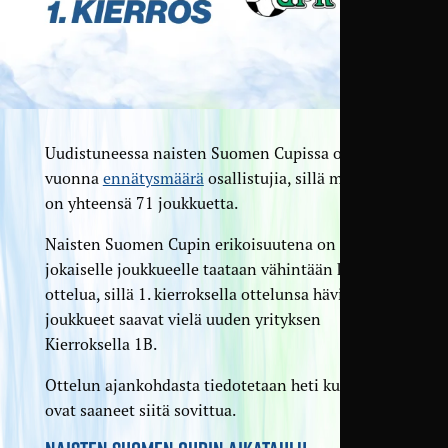
Uudistuneessa naisten Suomen Cupissa on tänä
vuonna
ennätysmäärä
osallistujia, sillä mukana
on yhteensä 71 joukkuetta.
Naisten Suomen Cupin erikoisuutena on se, että
jokaiselle joukkueelle taataan vähintään kaksi
ottelua, sillä 1. kierroksella ottelunsa häviävät
joukkueet saavat vielä uuden yrityksen
Kierroksella 1B.
Ottelun ajankohdasta tiedotetaan heti kun seurat
ovat saaneet siitä sovittua.