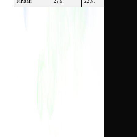
Finaali
27.6.
22.9.