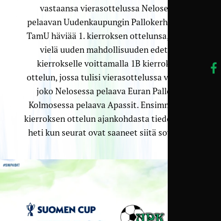
vastaansa vierasottelussa Nelosessa
pelaavan Uudenkaupungin Pallokerhon. Jos
TamU häviää 1. kierroksen ottelunsa, se saa
vielä uuden mahdollisuuden edetä 2.
kierrokselle voittamalla 1B kierroksen
ottelun, jossa tulisi vierasottelussa vastaan
joko Nelosessa pelaava Euran Pallo tai
Kolmosessa pelaava Apassit. Ensimmäisen
kierroksen ottelun ajankohdasta tiedotetaan
heti kun seurat ovat saaneet siitä sovittua.