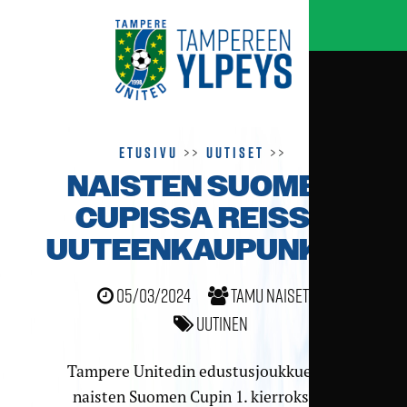
Etusivu
>>
Uutiset
>>
NAISTEN SUOMEN
CUPISSA REISSU
UUTEENKAUPUNKIIN
05/03/2024
TamU naiset
Uutinen
Tampere Unitedin edustusjoukkue saa
naisten Suomen Cupin 1. kierroksella