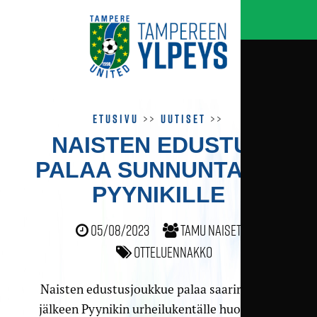
Etusivu
>>
Uutiset
>>
NAISTEN EDUSTUS
PALAA SUNNUNTAINA
PYYNIKILLE
05/08/2023
TamU naiset
Otteluennakko
Naisten edustusjoukkue palaa saarireissun
jälkeen Pyynikin urheilukentälle huomenna