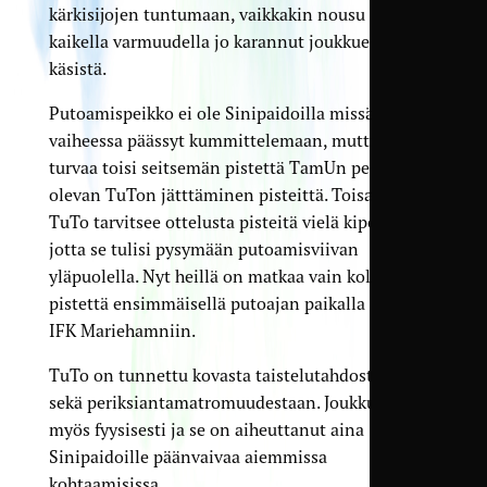
kärkisijojen tuntumaan, vaikkakin nousu on
kaikella varmuudella jo karannut joukkueen
käsistä.
Putoamispeikko ei ole Sinipaidoilla missään
vaiheessa päässyt kummittelemaan, mutta lisää
turvaa toisi seitsemän pistettä TamUn perässä
olevan TuTon jätttäminen pisteittä. Toisaalta
TuTo tarvitsee ottelusta pisteitä vielä kipeämmin,
jotta se tulisi pysymään putoamisviivan
yläpuolella. Nyt heillä on matkaa vain kolme
pistettä ensimmäisellä putoajan paikalla olevaan
IFK Mariehamniin.
TuTo on tunnettu kovasta taistelutahdostaan
sekä periksiantamatromuudestaan. Joukkue pelaa
myös fyysisesti ja se on aiheuttanut aina
Sinipaidoille päänvaivaa aiemmissa
kohtaamisissa.