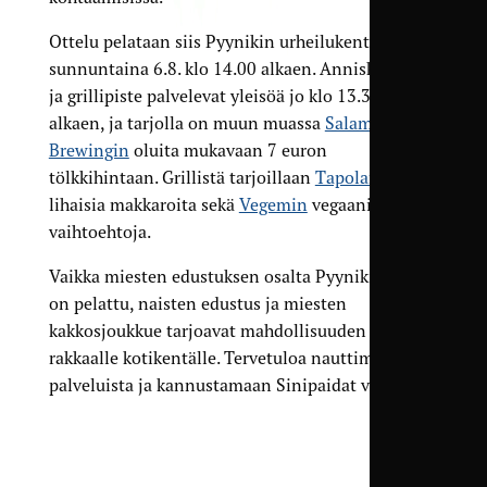
Ottelu pelataan siis Pyynikin urheilukentällä
sunnuntaina 6.8. klo 14.00 alkaen. Anniskelualue
ja grillipiste palvelevat yleisöä jo klo 13.30
alkaen, ja tarjolla on muun muassa
Salama
Brewingin
oluita mukavaan 7 euron
tölkkihintaan. Grillistä tarjoillaan
Tapolan
lihaisia makkaroita sekä
Vegemin
vegaanisia
vaihtoehtoja.
Vaikka miesten edustuksen osalta Pyynikin pelit
on pelattu, naisten edustus ja miesten
kakkosjoukkue tarjoavat mahdollisuuden palata
rakkaalle kotikentälle. Tervetuloa nauttimaan
palveluista ja kannustamaan Sinipaidat voittoon!