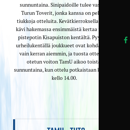
sunnuntaina. Sinipaidoille tulee vastaan
Turun Toverit, jonka kanssa on pelattu
tiukkoja otteluita. Kevätkierroksella TamU
kävi hakemassa ensimmäistä kertaa täyden
pistepotin Kisapuiston kentältä. Pyynikin
urheilukentällä joukkueet ovat kohdanneet
vain kerran aiemmin, ja tuosta ottelusta
otetun voiton TamU aikoo toistaa
sunnuntaina, kun ottelu potkaistaan käyntiin
kello 14.00.