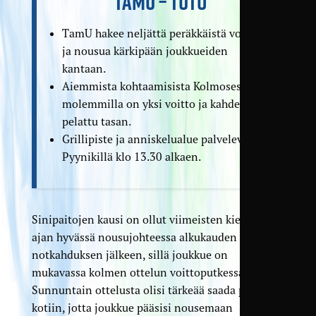
TAMU – TUTO
TamU hakee neljättä peräkkäistä voittoa
ja nousua kärkipään joukkueiden
kantaan.
Aiemmista kohtaamisista Kolmosessa
molemmilla on yksi voitto ja kahdesti on
pelattu tasan.
Grillipiste ja anniskelualue palvelevat
Pyynikillä klo 13.30 alkaen.
Sinipaitojen kausi on ollut viimeisten kierrosten
ajan hyvässä nousujohteessa alkukauden pienen
notkahduksen jälkeen, sillä joukkue on
mukavassa kolmen ottelun voittoputkessa.
Sunnuntain ottelusta olisi tärkeää saada pisteet
kotiin, jotta joukkue pääsisi nousemaan