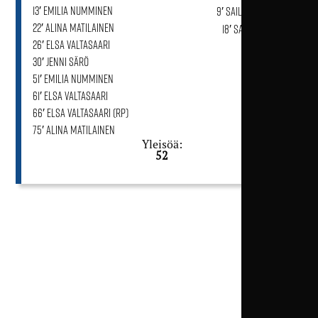
13′ Emilia Numminen
9′ Saila Myllymaa
22′ Alina Matilainen
18′ Sandra Haltia
26′ Elsa Valtasaari
30′ Jenni Särö
51′ Emilia Numminen
61′ Elsa Valtasaari
66′ Elsa Valtasaari (rp)
75′ Alina Matilainen
Yleisöä:
52