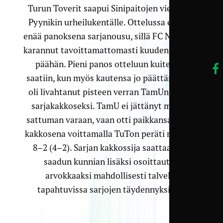
Turun Toverit saapui Sinipaitojen vieraaksi
Pyynikin urheilukentälle. Ottelussa ei ollut
enää panoksena sarjanousu, sillä FC Nokia oli
karannut tavoittamattomasti kuuden pisteen
päähän. Pieni panos otteluun kuitenkin
saatiin, kun myös kautensa jo päättänyt PIF
oli livahtanut pisteen verran TamUn edelle
sarja­kakkoseksi. TamU ei jättänyt mitään
sattuman varaan, vaan otti paikkansa sarja­
kakkosena voittamalla TuTon peräti maalein
8–2 (4–2). Sarjan kakkossija saattaa siitä
saadun kunnian lisäksi osoittautua
arvokkaaksi mahdollisesti talvella
tapahtuvissa sarjojen täydennyksissä.