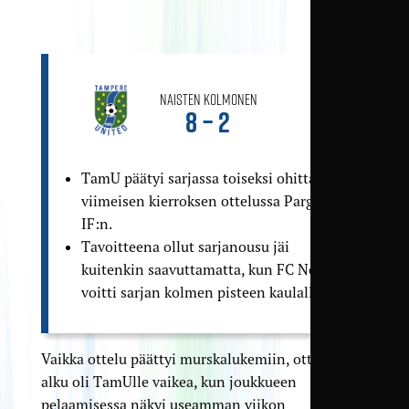
Naisten Kolmonen
8 – 2
TamU päätyi sarjassa toiseksi ohittamalla
viimeisen kierroksen ottelussa Pargas
IF:n.
Tavoitteena ollut sarjanousu jäi
kuitenkin saavuttamatta, kun FC Nokia
voitti sarjan kolmen pisteen kaulalla.
Vaikka ottelu päättyi murskalukemiin, ottelun
alku oli TamUlle vaikea, kun joukkueen
pelaamisessa näkyi useamman viikon