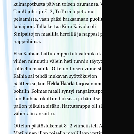
kulmapotkusta päivän toisen osumansa. Vaikka
TamU johti jo 5–2, TuTo ei lopettanut
pelaamista, vaan pääsi karkaamaan puolittaiseen
läpiajoon. Tällä kertaa Kiira Kaivola oli
Sinipaitojen maalilla hereillä ja nappasi pallon
näppeihinsä.
Elsa Kaihian hattutemppu tuli valmiiksi kahdella
viiden minuutin välein heti tunnin täytyttyä
tulleella maalilla. Ottelun toisen viimeistelynsä
Kaihia sai tehdä mukavan syöttökuvion
päätteeksi, kun
Hekla Haarla
tarjosi namupaikan
boksiin. Kolmas maali syntyi rangaistuspotkusta,
kun Kaihiaa rikottiin boksissa ja hän itse sijoitti
pallon pilkulta sisään. Hattutemppu oli siis
vähintään ansaittu.
Ottelun päätöslukemat 8–2 viimeiisteli Alina
Matilainen illan toisella maalillaan vartin verran