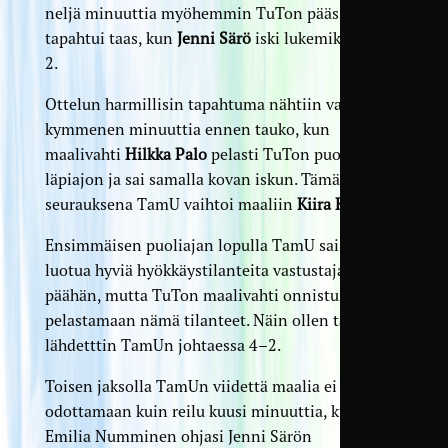
neljä minuuttia myöhemmin TuTon päässä
tapahtui taas, kun
Jenni Särö
iski lukemiksi jo 4–
2.
Ottelun harmillisin tapahtuma nähtiin vajaa
kymmenen minuuttia ennen tauko, kun
maalivahti
Hilkka Palo
pelasti TuTon puolittaisen
läpiajon ja sai samalla kovan iskun. Tämän
seurauksena TamU vaihtoi maaliin
Kiira Kaivolan
.
Ensimmäisen puoliajan lopulla TamU sai vielä
luotua hyviä hyökkäystilanteita vastustajan
päähän, mutta TuTon maalivahti onnistui
pelastamaan nämä tilanteet. Näin ollen tauolle
lähdetttin TamUn johtaessa 4–2.
Toisen jaksolla TamUn viidettä maalia ei jouduttu
odottamaan kuin reilu kuusi minuuttia, kun
Emilia Numminen ohjasi Jenni Särön