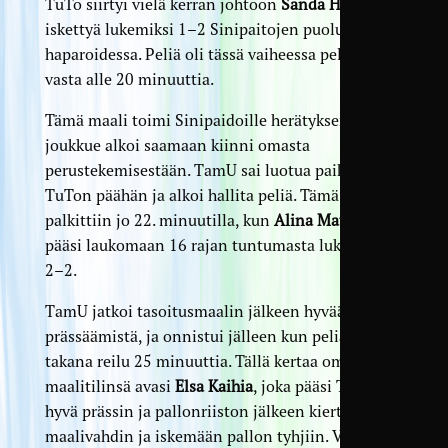
TuTo siirtyi vielä kerran johtoon
Sanda Haltian
iskettyä lukemiksi 1–2 Sinipaitojen puolustuksen
haparoidessa. Peliä oli tässä vaiheessa pelattu
vasta alle 20 minuuttia.
Tämä maali toimi Sinipaidoille herätyksenä, ja
joukkue alkoi saamaan kiinni omasta
perustekemisestään. TamU sai luotua paikkoja
TuTon päähän ja alkoi hallita peliä. Tämä
palkittiin jo 22. minuutilla, kun
Alina Matilainen
pääsi laukomaan 16 rajan tuntumasta lukemiksi
2–2.
TamU jatkoi tasoitusmaalin jälkeen hyvää
prässäämistä, ja onnistui jälleen kun peliä oli
takana reilu 25 minuuttia. Tällä kertaa oman
maalitilinsä avasi
Elsa Kaihia
, joka pääsi TamUn
hyvä prässin ja pallonriiston jälkeen kiertämään
maalivahdin ja iskemään pallon tyhjiin. Vain