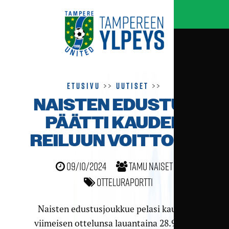
Etusivu
>>
Uutiset
>>
NAISTEN EDUSTUS
PÄÄTTI KAUDEN
REILUUN VOITTOON
09/10/2024
TamU naiset
Otteluraportti
Naisten edustusjoukkue pelasi kauden
viimeisen ottelunsa lauantaina 28.9. kun