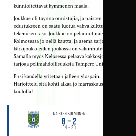
kunnioitettavat kymmenen maala.
Joukkue oli täynnä onnistujia, ja naisten
edustukseen on saatu luotua vahva kulttuuri ja
tekemisen taso. Joukkue on pelannut naisten
Kolmosessa jo neljä kautta, ja asema sarjan
kärkijoukkueiden joukossa on vakiinnutettu.
Samalla myös Nelosessa pelaava kakkosjoukkue
tarjoaa pelimahdollisuuksia Tampere Unitedissa.
Ensi kaudella yritetään jälleen ylöspäin.
Harjoittelu sitä kohti alkaa jo marraskuussa – pysy
kuulolla!
Naisten Kolmonen
8 – 2
( 4 – 2 )