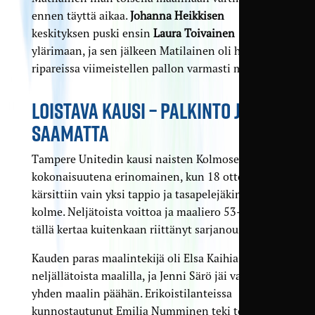
ennen täyttä aikaa.
Johanna Heikkisen
keskityksen puski ensin
Laura Toivainen
ylärimaan, ja sen jälkeen Matilainen oli hereillä
ripareissa viimeistellen pallon varmasti maaliin.
LOISTAVA KAUSI – PALKINTO JÄI
SAAMATTA
Tampere Unitedin kausi naisten Kolmosessa oli
kokonaisuutena erinomainen, kun 18 ottelussa
kärsittiin vain yksi tappio ja tasapelejäkin oli vain
kolme. Neljätoista voittoa ja maaliero 53–23 ei
tällä kertaa kuitenkaan riittänyt sarjanousuun.
Kauden paras maalintekijä oli Elsa Kaihia
neljällätoista maalilla, ja Jenni Särö jäi vain
yhden maalin päähän. Erikoistilanteissa
kunnostautunut Emilia Numminen teki topparille