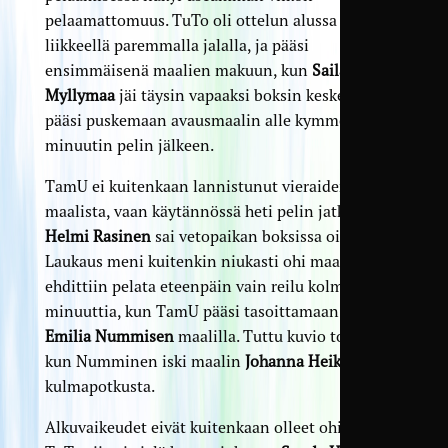
pelaamattomuus. TuTo oli ottelun alussa
liikkeellä paremmalla jalalla, ja pääsi
ensimmäisenä maalien makuun, kun
Saila
Myllymaa
jäi täysin vapaaksi boksin keskelle ja
pääsi puskemaan avausmaalin alle kymmenen
minuutin pelin jälkeen.
TamU ei kuitenkaan lannistunut vieraiden
maalista, vaan käytännössä heti pelin jatkuttua
Helmi Rasinen
sai vetopaikan boksissa oikealla.
Laukaus meni kuitenkin niukasti ohi maalin. Peliä
ehdittiin pelata eteenpäin vain reilu kolme
minuuttia, kun TamU pääsi tasoittamaan ottelun
Emilia Nummisen
maalilla. Tuttu kuvio toistui,
kun Numminen iski maalin
Johanna Heikkisen
kulmapotkusta.
Alkuvaikeudet eivät kuitenkaan olleet ohi, vaan