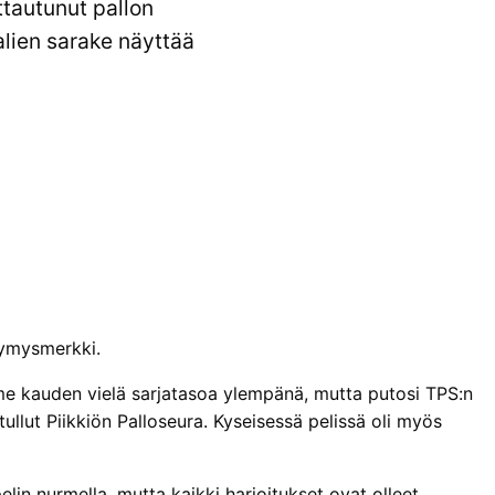
tautunut pallon
alien sarake näyttää
symysmerkki.
viime kauden vielä sarjatasoa ylempänä, mutta putosi TPS:n
lut Piikkiön Palloseura. Kyseisessä pelissä oli myös
in nurmella, mutta kaikki harjoitukset ovat olleet