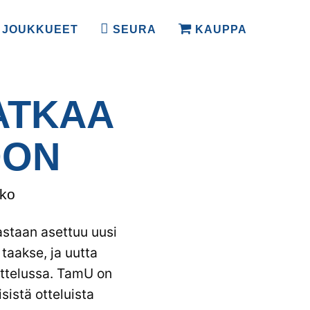
JOUKKUEET
SEURA
KAUPPA
ATKAA
OON
ko
astaan asettuu uusi
taakse, ja uutta
ittelussa. TamU on
sistä otteluista