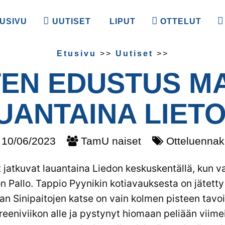
USIVU
UUTISET
LIPUT
OTTELUT
Etusivu
>>
Uutiset
>>
TEN EDUSTUS M
UANTAINA LIET
10/06/2023
TamU naiset
Otteluennak
ut jatkuvat lauantaina Liedon keskuskentällä, kun v
n Pallo. Tappio Pyynikin kotiavauksesta on jätetty 
an Sinipaitojen katse on vain kolmen pisteen tavo
eeniviikon alle ja pystynyt hiomaan peliään viimei