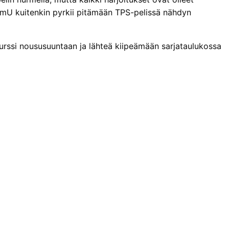
 TamU kuitenkin pyrkii pitämään TPS-pelissä nähdyn
kurssi noususuuntaan ja lähteä kiipeämään sarjataulukossa