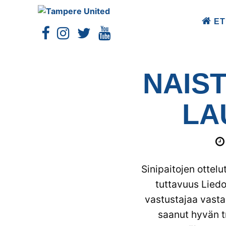
ET
NAIS
LA
Sinipaitojen ottel
tuttavuus Liedo
vastustajaa vasta
saanut hyvän tr