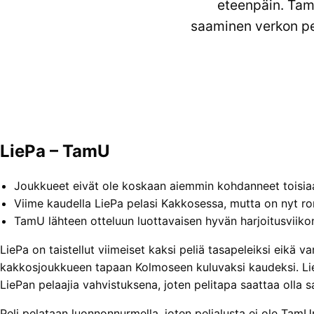
eteenpäin. Tam
saaminen verkon per
LiePa – TamU
Joukkueet eivät ole koskaan aiemmin kohdanneet toisia
Viime kaudella LiePa pelasi Kakkosessa, mutta on nyt 
TamU lähteen otteluun luottavaisen hyvän harjoitusviiko
LiePa on taistellut viimeiset kaksi peliä tasapeleiksi eikä
kakkosjoukkueen tapaan Kolmoseen kuluvaksi kaudeksi. Liedo
LiePan pelaajia vahvistuksena, joten pelitapa saattaa olla s
Peli pelataan luonnonnurmella, joten pelialusta ei ole TamU