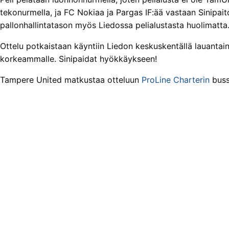
tekonurmella, ja FC Nokiaa ja Pargas IF:ää vastaan Sinipai
pallonhallintatason myös Liedossa pelialustasta huolimatta
Ottelu potkaistaan käyntiin Liedon keskuskentällä lauantai
korkeammalle. Sinipaidat hyökkäykseen!
Tampere United matkustaa otteluun
ProLine Charterin
bussi