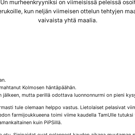
Un murheenkryyniksi on viimeisissä peleissä osoit
ukoille, kun neljän viimeisen ottelun tehtyjen ma
vaivaista yhtä maalia.
an.
romahtanut Kolmosen häntäpäähän.
n jälkeen, mutta perillä odottava luonnonnurmi on pieni ky
 varmasti tule olemaan helppo vastus. Lietolaiset pelasivat 
n farmijoukkueena toimi viime kaudella TamUlle tutuksi tul
amankaltainen kuin PiPSillä.
n etu. Sinipaidat ovat pelanneet kauden aikana muutaman pel