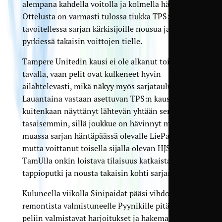
alempana kahdella voitolla ja kolmella häviöllä.
Ottelusta on varmasti tulossa tiukka TPS:n
tavoitellessa sarjan kärkisijoille nousua ja TamUn
pyrkiessä takaisin voittojen tielle.
Tampere Unitedin kausi ei ole alkanut toivotulla
tavalla, vaan pelit ovat kulkeneet hyvin
ailahtelevasti, mikä näkyy myös sarjataulukossa.
Lauantaina vastaan asettuvan TPS:n kausi ei ole
kuitenkaan näyttänyt lähtevän yhtään sen
tasaisemmin, sillä joukkue on hävinnyt muun
muassa sarjan häntäpäässä olevalle LiePalle,
mutta voittanut toisella sijalla olevan HJS:n. Nyt
TamUlla onkin loistava tilaisuus katkaista
tappioputki ja nousta takaisin kohti sarjankärkeä.
Kuluneella viikolla Sinipaidat pääsi vihdoin
remontista valmistuneelle Pyynikille pitämään
peliin valmistavat harjoitukset ja hakemaan