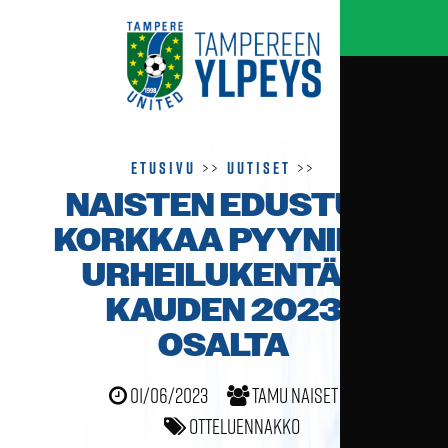
Etusivu
>>
Uutiset
>>
NAISTEN EDUSTUS
KORKKAA PYYNIKIN
URHEILUKENTÄN
KAUDEN 2023
OSALTA
01/06/2023
TamU naiset
Otteluennakko