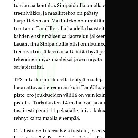
tuntumaa kentältä. Sinipaidoilla on alla ehjä
treeniviikko, ja maalintekoa on päästy
harjoittelemaan. Maalinteko on nimittäin
tuottanut TamUlle tällä kaudella haasteita
kahden ensimmäisen sarjaottelun jälkeen.
Lauantaina Sinipaidoilla olisi onnistuneen
treeniviikon jälkeen aika kääntää hyvä pelillinen
tekeminen myös maaleiksi ja sen myötä
sarjapisteiksi.
TPS:n kakkosjoukkueella tehtyjä maaleja on
huomattavasti enemmän kuin TamUlla, vaikka
piste-ero joukkueiden välillä on vain kolme
pistettä. Turkulaisten 14 malia ovat jakautuneet
tasaisesti peräti 11 pelaajalle, joista kukaan ei ole
tehnyt kahta maalia enempää.
Ottelusta on tulossa kova taistelu, joten saavu