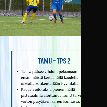
TAMU – TPS 2
TamU pääsee vihdoin pelaamaan
ensimmäistä kertaa tällä kaudella
oikealla kotikentällään Pyynikillä.
Kauden odotuksia pienemmällä
pistesaaliilla aloittanut TamU tarvitsee
voiton pysyäksen kärjen kannassa.