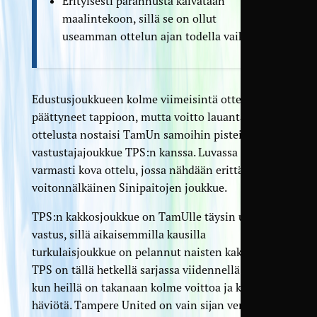
Erityisesti parannusta kaivataan
maalintekoon, sillä se on ollut
useamman ottelun ajan todella vaikeaa.
Edustusjoukkueen kolme viimeisintä ottelua ovat
päättyneet tappioon, mutta voitto lauantain
ottelusta nostaisi TamUn samoihin pisteisiin
vastustajajoukkue TPS:n kanssa. Luvassa on
varmasti kova ottelu, jossa nähdään erittäin
voitonnälkäinen Sinipaitojen joukkue.
TPS:n kakkosjoukkue on TamUlle täysin uusi
vastus, sillä aikaisemmilla kausilla
turkulaisjoukkue on pelannut naisten kakkosessa.
TPS on tällä hetkellä sarjassa viidennellä sijalla,
kun heillä on takanaan kolme voittoa ja kaksi
häviötä. Tampere United on vain sijan verran