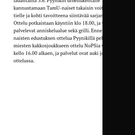
lauantaina 3.6. Pyynikin urheilukentälle
kannustamaan TamU-naiset takaisin voittojen
tielle ja kohti tavoitteena siintävää sarjanousua.
Ottelu potkaistaan käyntiin klo 18.00, ja yleisöä
palvelevat anniskelualue sekä grilli. Ennen
naisten edustuksen ottelua Pyynikillä pelataan
miesten kakkosjoukkueen ottelu NoPSia vastaan
kello 16.00 alkaen, ja palvelut ovat auki jo tässä
ottelussa.