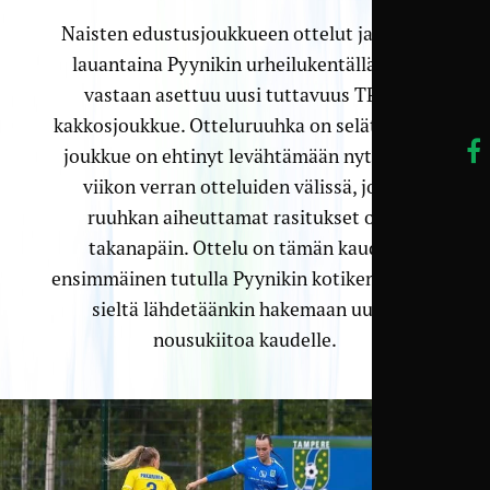
Naisten edustusjoukkueen ottelut jatkuvat
lauantaina Pyynikin urheilukentällä, kun
vastaan asettuu uusi tuttavuus TPS:n
kakkosjoukkue. Otteluruuhka on selätetty, ja
joukkue on ehtinyt levähtämään nyt reilun
viikon verran otteluiden välissä, joten
ruuhkan aiheuttamat rasitukset ovat
takanapäin. Ottelu on tämän kauden
ensimmäinen tutulla Pyynikin kotikentällä, ja
sieltä lähdetäänkin hakemaan uutta
nousukiitoa kaudelle.