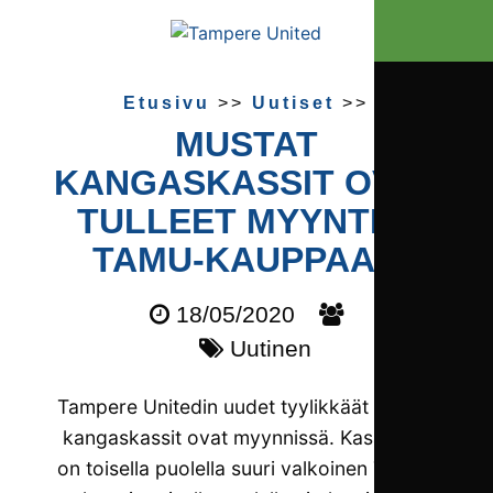
Etusivu
>>
Uutiset
>>
MUSTAT
KANGASKASSIT OVAT
TULLEET MYYNTIIN
TAMU-KAUPPAAN
18/05/2020
Uutinen
Tampere Unitedin uudet tyylikkäät mustat
kangaskassit ovat myynnissä. Kasseissa
on toisella puolella suuri valkoinen TamU-