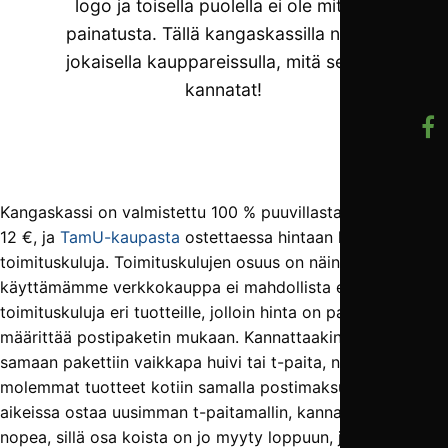
logo ja toisella puolella ei ole mitään
painatusta. Tällä kangaskassilla näytät
jokaisella kauppareissulla, mitä seuraa
kannatat!
Kangaskassi on valmistettu 100 % puuvillasta. Sen hinta on
12 €, ja
TamU-kaupasta
ostettaessa hintaan lisätään 6 €
toimituskuluja. Toimituskulujen osuus on näin suuri, sillä
käyttämämme verkkokauppa ei mahdollista eri suuruisia
toimituskuluja eri tuotteille, jolloin hinta on pakko
määrittää postipaketin mukaan. Kannattaakin ottaa
samaan pakettiin vaikkapa huivi tai t-paita, niin saat
molemmat tuotteet kotiin samalla postimaksulla. Jos olet
aikeissa ostaa uusimman t-paitamallin, kannattaa olla
nopea, sillä osa koista on jo myyty loppuun, ja jäljellä