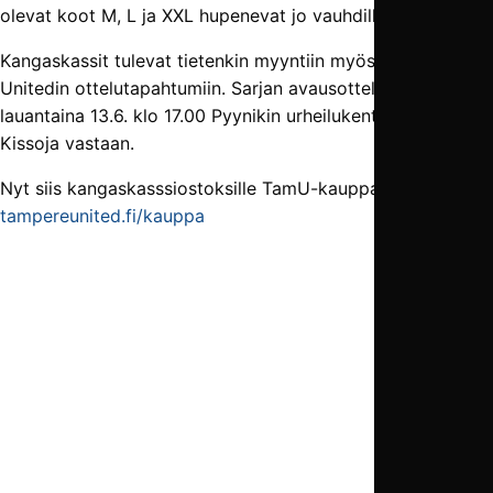
olevat koot M, L ja XXL hupenevat jo vauhdilla.
Kangaskassit tulevat tietenkin myyntiin myös Tampere
Unitedin ottelutapahtumiin. Sarjan avausotteluhan pelataan
lauantaina 13.6. klo 17.00 Pyynikin urheilukentällä Ilves-
Kissoja vastaan.
Nyt siis kangaskasssiostoksille TamU-kauppaan:
tampereunited.fi/kauppa