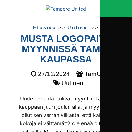
Etusivu
>>
Uutiset
>>
MUSTA LOGOPAITA
MYYNNISSÄ TAMU-
KAUPASSA
27/12/2024
TamU
Uutinen
Uudet t-paidat tulivat myyntiin TamU-
kauppaan juuri joulun alla, ja myynti on
ollut sen verran vilkasta, että kaikkia
kokoja ei välttämättä ole enää pitkään
saatavilla. Mustissa t-paidoissa on vain