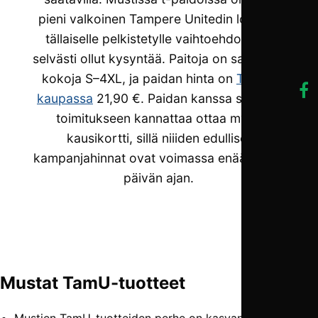
pieni valkoinen Tampere Unitedin logo, ja
tällaiselle pelkistetylle vaihtoehdolla on
selvästi ollut kysyntää. Paitoja on saatavilla
kokoja S–4XL, ja paidan hinta on
TamU-
kaupassa
21,90 €. Paidan kanssa samaan
toimitukseen kannattaa ottaa myös
kausikortti, sillä niiiden edulliset
kampanjahinnat ovat voimassa enää viiden
päivän ajan.
Mustat TamU-tuotteet