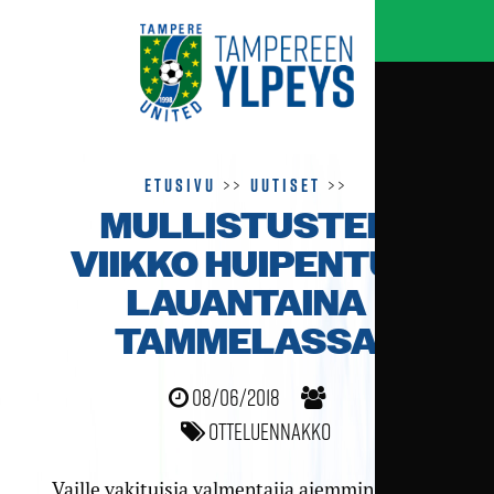
Etusivu
>>
Uutiset
>>
MULLISTUSTEN
VIIKKO HUIPENTUU
LAUANTAINA
TAMMELASSA
08/06/2018
Otteluennakko
Vaille vakituisia valmentajia aiemmin viikolla