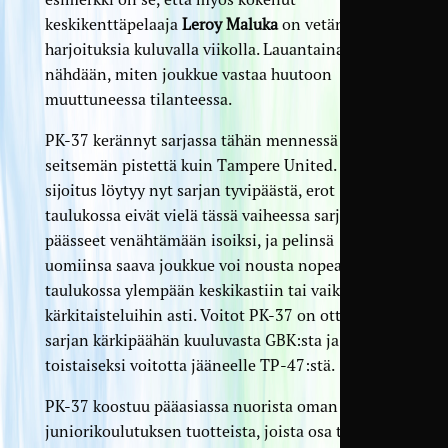
keskikenttäpelaaja
Leroy Maluka
on vetänyt
harjoituksia kuluvalla viikolla. Lauantaina
nähdään, miten joukkue vastaa huutoon
muuttuneessa tilanteessa.
PK-37 kerännyt sarjassa tähän mennessä samat
seitsemän pistettä kuin Tampere United. Vaikka
sijoitus löytyy nyt sarjan tyvipäästä, erot
taulukossa eivät vielä tässä vaiheessa sarjaa ole
päässeet venähtämään isoiksi, ja pelinsä
uomiinsa saava joukkue voi nousta nopeasti
taulukossa ylempään keskikastiin tai vaikka
kärkitaisteluihin asti. Voitot PK-37 on ottanut
sarjan kärkipäähän kuuluvasta GBK:sta ja
toistaiseksi voitotta jääneelle TP-47:stä.
PK-37 koostuu pääasiassa nuorista oman
juniorikoulutuksen tuotteista, joista osa toki on