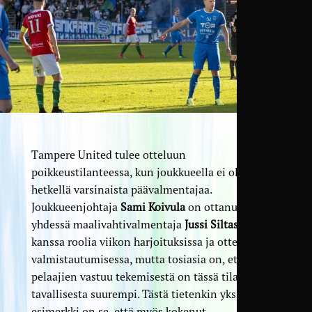
Tampere United tulee otteluun
poikkeustilanteessa, kun joukkueella ei ole tällä
hetkellä varsinaista päävalmentajaa.
Joukkueenjohtaja
Sami Koivula
on ottanut
yhdessä maalivahtivalmentaja
Jussi Siltasen
kanssa roolia viikon harjoituksissa ja otteluun
valmistautumisessa, mutta tosiasia on, että
pelaajien vastuu tekemisestä on tässä tilanteesta
tavallisesta suurempi. Tästä tietenkin yksi
esimerkki on se, että myös kokenut