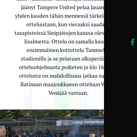
jäänyt Tampere United pelaa lauantaina
yhden kauden tähän mennessä tärkeimmistä
otteluistaan, kun vieraaksi saadaan
tasapisteissä Sinipaitojen kanssa oleva PK-37
Iisalmesta. Ottelu on samalla kauden
ensimmäinen kotiottelu Tammelan
stadionilla ja se pelataan alkuperäisestä
otteluohjelmasta poiketen jo klo 16, jotta
ottelusta on mahdollisuus jatkaa suoraan
Ratinaan maajoukkueen otteluun Valko-
Venäjää vastaan.