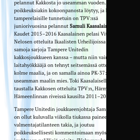
pelannut Kakkosta jo useamman vuoden. Joitakin
poikkeuksiakin kokoonpanosta löytyy, ja heistä
tamperelaisille tunnetuin on TPV:ssä
juniorivuosina pelannut
Samuli Kaasalainen
.
Kaudet 2015–2016 Kaasalainen pelasi Vitosen ja
Nelosen otteluita Ikaalisten Urheilijoissa – siis
samoja sarjoja Tampere Unitedin
kakkosjoukkueen kanssa – mutta niin vain
laitahyökkääjä on tehnyt seitsemässä ottelussa jo
kolme maalia, ja on samalla ainoa PK-37:n
useamman maalin mies. Toki Kaasalaisella on
taustalla Kakkosen otteluita TPV:n, Härmän ja FC
Hämeenlinnan riveissä kausilta 2011–2014.
Tampere Unitedin joukkueenjohtaja Sami Koivula
on ollut kuluvalla viikolla tiukassa paineessa
valmentajatilanteen takia, ja joutuu
poikkeuksellisesti kommentoimaan myös