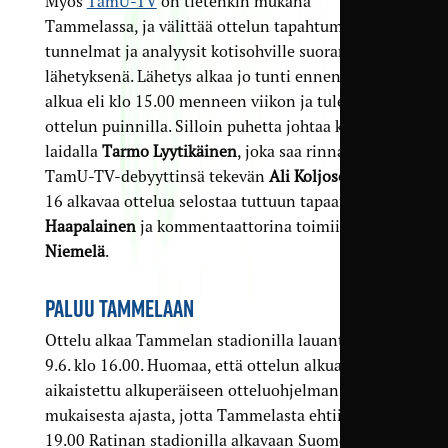
Myös
TamU-TV
on tietenkin mukana
Tammelassa, ja välittää ottelun tapahtumat,
tunnelmat ja analyysit kotisohville suorana
lähetyksenä. Lähetys alkaa jo tunti ennen ottelun
alkua eli klo 15.00 menneen viikon ja tulevan
ottelun puinnilla. Silloin puhetta johtaa kentän
laidalla
Tarmo Lyytikäinen
, joka saa rinnalleen
TamU-TV-debyyttinsä tekevän
Ali Koljosen
. Klo
16 alkavaa ottelua selostaa tuttuun tapaan
Manu
Haapalainen
ja kommentaattorina toimii
Joonas
Niemelä
.
PALUU TAMMELAAN
Ottelu alkaa Tammelan stadionilla lauantaina
9.6. klo 16.00. Huomaa, että ottelun alkua on
aikaistettu alkuperäiseen otteluohjelman
mukaisesta ajasta, jotta Tammelasta ehtii klo
19.00 Ratinan stadionilla alkavaan Suomen