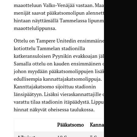
maaotteluun Valko-Venäjää vastaan. Maaotteluun
menijät saavat pääkatsomolipun alennettuun
hintaan näyttämällä Tammelassa lipunmyynnissä
maaottelulippunsa.
Ottelu on Tampere Unitedin ensimmäinen
kotiottelu Tammelan stadionilla
katkeransuloisen Pyynikin evakkoajan jälkeen.
Samalla ottelu on kauden ensimmäinen ottelu,
johon myydään pääkatsomolippujen lisäksi myös
edullisempia kannattajakatsomolippuja.
Kannttajakatsomo sijoittuu stadionin
länsipäätyyn. Lisäksi vieraskannattajille on
varattu tilaa stadionin itäpäädystä. Lippujen
hinnat näkyvät oheisessa taulukossa.
Pääkatsomo
Kannattajakatsomo