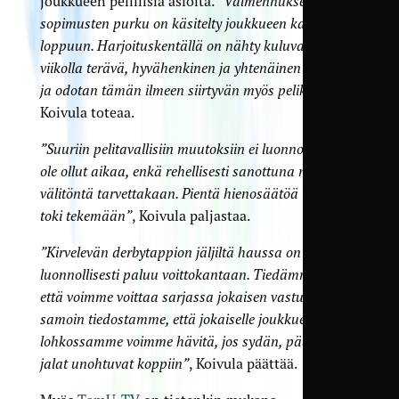
joukkueen pelillisiä asioita.
”Valmennuksen
sopimusten purku on käsitelty joukkueen kanssa
loppuun. Harjoituskentällä on nähty kuluvalla
viikolla terävä, hyvähenkinen ja yhtenäinen ryhmä,
ja odotan tämän ilmeen siirtyvän myös pelikentälle”
,
Koivula toteaa.
”Suuriin pelitavallisiin muutoksiin ei luonnollisesti
ole ollut aikaa, enkä rehellisesti sanottuna näe niihin
välitöntä tarvettakaan. Pientä hienosäätöä tulemme
toki tekemään”
, Koivula paljastaa.
”Kirvelevän derbytappion jäljiltä haussa on
luonnollisesti paluu voittokantaan. Tiedämme hyvin,
että voimme voittaa sarjassa jokaisen vastustajan ja
samoin tiedostamme, että jokaiselle joukkueelle
lohkossamme voimme hävitä, jos sydän, pää tai
jalat unohtuvat koppiin”
, Koivula päättää.