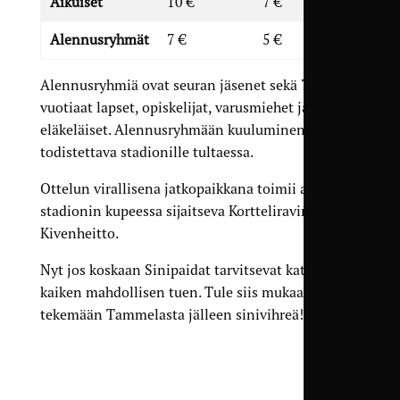
Aikuiset
10 €
7 €
Alennusryhmät
7 €
5 €
Alennusryhmiä ovat seuran jäsenet sekä 7–16-
vuotiaat lapset, opiskelijat, varusmiehet ja
eläkeläiset. Alennusryhmään kuuluminen on
todistettava stadionille tultaessa.
Ottelun virallisena jatkopaikkana toimii aivan
stadionin kupeessa sijaitseva Kortteliravintola
Kivenheitto.
Nyt jos koskaan Sinipaidat tarvitsevat katsomosta
kaiken mahdollisen tuen. Tule siis mukaan
tekemään Tammelasta jälleen sinivihreä!