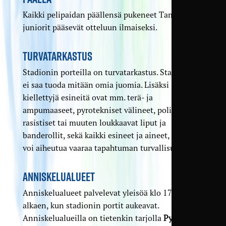
Kaikki pelipaidan päällensä pukeneet TamU-
juniorit pääsevät otteluun ilmaiseksi.
TURVATARKASTUS
Stadionin porteilla on turvatarkastus. Stadionille
ei saa tuoda mitään omia juomia. Lisäksi
kiellettyjä esineitä ovat mm. terä- ja
ampumaaseet, pyrotekniset välineet, poliittiset,
rasistiset tai muuten loukkaavat liput ja
banderollit, sekä kaikki esineet ja aineet, joista
voi aiheutua vaaraa tapahtuman turvallisuudelle.
ANNISKELUALUEET
Anniskelualueet palvelevat yleisöä klo 17.30
alkaen, kun stadionin portit aukeavat.
Anniskelualueilla on tietenkin tarjolla
Pyynikin