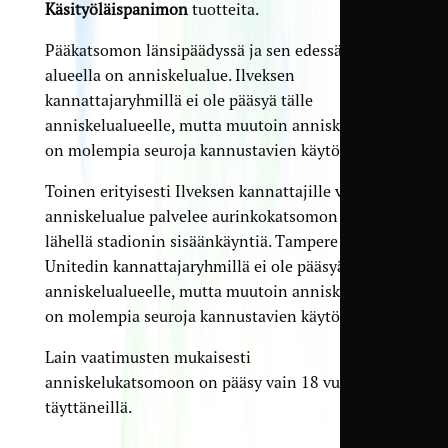
Käsityöläispanimon
tuotteita.
Pääkatsomon länsipäädyssä ja sen edessä olevalla
alueella on anniskelualue. Ilveksen
kannattajaryhmillä ei ole pääsyä tälle
anniskelualueelle, mutta muutoin anniskelualue
on molempia seuroja kannustavien käytössä.
Toinen erityisesti Ilveksen kannattajille varattu
anniskelualue palvelee aurinkokatsomon puolella
lähellä stadionin sisäänkäyntiä. Tampere
Unitedin kannattajaryhmillä ei ole pääsyä tälle
anniskelualueelle, mutta muutoin anniskelualue
on molempia seuroja kannustavien käytössä.
Lain vaatimusten mukaisesti
anniskelukatsomoon on pääsy vain 18 vuotta
täyttäneillä.