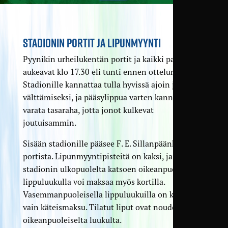
STADIONIN PORTIT JA LIPUNMYYNTI
Pyynikin urheilukentän portit ja kaikki palvelut
aukeavat klo 17.30 eli tunti ennen ottelun alkua.
Stadionille kannattaa tulla hyvissä ajoin jonojen
välttämiseksi, ja pääsylippua varten kannattaa
varata tasaraha, jotta jonot kulkevat
joutuisammin.
Sisään stadionille pääsee F. E. Sillanpäänkadun
portista. Lipunmyyntipisteitä on kaksi, ja
stadionin ulkopuolelta katsoen oikeanpuoleisella
lippuluukulla voi maksaa myös kortilla.
Vasemmanpuoleisella lippuluukuilla on käytössä
vain käteismaksu. Tilatut liput ovat noudettavissa
oikeanpuoleiselta luukulta.