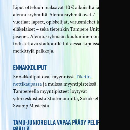
Liput otteluun maksavat 10 € aikuisilta ja 7 €
alennusryhmiltä. Alennusryhmiä ovat 7–16-
vuotiaat lapset, opiskelijat, varusmiehet ja
eläkeläiset – sekä tietenkin Tampere Unitedin
jäsenet. Alennusryhmään kuuluminen on
todistettava stadionille tultaessa. Lipuissa ei ole
merkittyjä paikkoja.
ENNAKKOLIPUT
Ennakkoliput ovat myynnissä
Tiketin
nettikaupassa
ja muissa myyntipisteissä.
Tampereella myyntipisteet löytyvät
ydinkeskustasta Stockmannilta, Sokokselta ja
Swamp Musicista.
TAMU-JUNIOREILLA VAPAA PÄÄSY PELIPAITA
PÄÄLLÄ