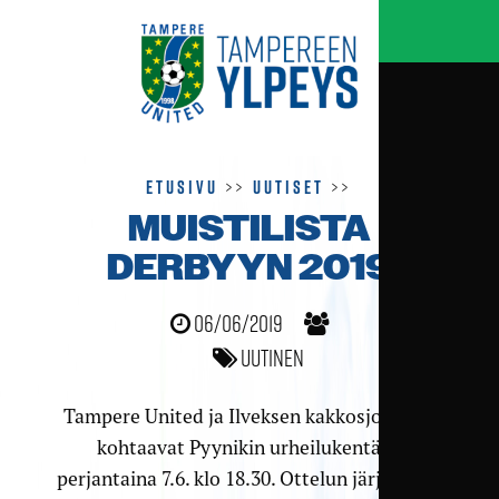
Etusivu
>>
Uutiset
>>
MUISTILISTA
DERBYYN 2019
06/06/2019
Uutinen
Tampere United ja Ilveksen kakkosjoukkue
kohtaavat Pyynikin urheilukentällä
perjantaina 7.6. klo 18.30. Ottelun järjestelyt