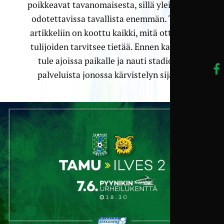
poikkeavat tavanomaisesta, sillä yleisöä on
odotettavissa tavallista enemmän. Tähän
artikkeliin on koottu kaikki, mitä otteluun
tulijoiden tarvitsee tietää. Ennen kaikkea:
tule ajoissa paikalle ja nauti stadionin
palveluista jonossa kärvistelyn sijaan!