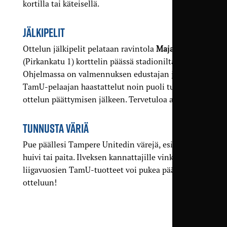
kortilla tai käteisellä.
JÄLKIPELIT
Ottelun jälkipelit pelataan ravintola
Maja/Talossa
(Pirkankatu 1) korttelin päässä stadionilta.
Ohjelmassa on valmennuksen edustajan ja
TamU-pelaajan haastattelut noin puoli tuntia
ottelun päättymisen jälkeen. Tervetuloa aftereille!
TUNNUSTA VÄRIÄ
Pue päällesi Tampere Unitedin värejä, esimerkiksi
huivi tai paita. Ilveksen kannattajille vinkki: myös
liigavuosien TamU-tuotteet voi pukea päälle
otteluun!