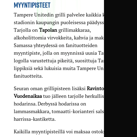
MYYNTIPISTEET
Tampere Unitedin grilli palvelee kaikkia katsojia
stadionin kaupungin puoleisessa päädyssä.
Tarjolla on
Tapolan
grillimakkaraa,
alkoholittomia virvokkeita, kahvia ja makeisia.
Samassa yhteydessä on fanituotteiden
myyntipiste, jolla on myynnissä uusia TamU-
logolla varustettuja pikeitä, suosittuja TamU-
lippiksiä sekä lukuisia muita Tampere Unitedin
fanituotteita.
Seuran oman grillipisteen lisäksi
Ravintola 4
Vuodenaikaa
tuo jälleen tarjolle herkulliset
hodarinsa. Derbyssä hodarissa on
lammasmakkara, tomaatti-korianteri salsa ja
harrissa-kastiketta.
Kaikilla myyntipisteillä voi maksaa ostoksensa