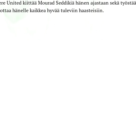
e United kiittää Mourad Seddikiä hänen ajastaan sekä työstä
vottaa hänelle kaikkea hyvää tuleviin haasteisiin.