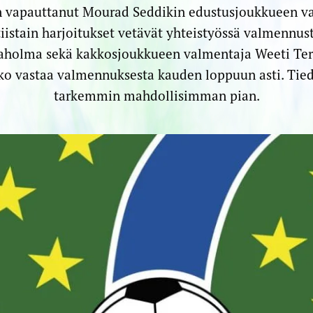
 vapauttanut Mourad Seddikin edustusjoukkueen v
iistain harjoitukset vetävät yhteistyössä valmennus
aholma sekä kakkosjoukkueen valmentaja Weeti Ter
ko vastaa valmennuksesta kauden loppuun asti. Ti
tarkemmin mahdollisimman pian.