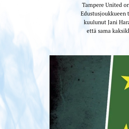
Tampere United on
Edustusjoukkueen t
kuulunut Jani Har
että sama kaksik