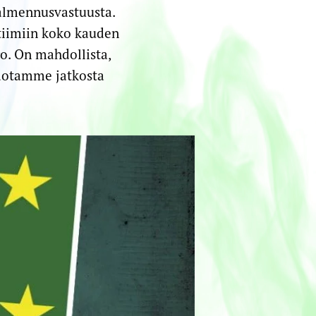
almennusvastuusta.
tiimiin koko kauden
o. On mahdollista,
edotamme jatkosta