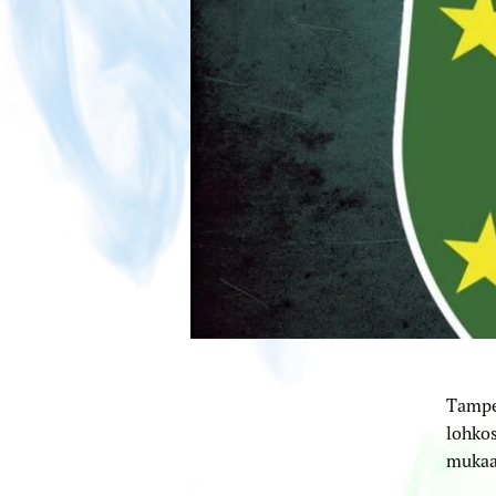
Tampe
lohkos
mukaan