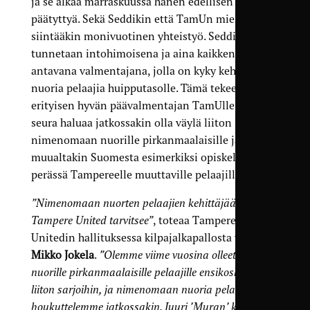
ja se alkaa marraskuussa hänen edellisen pestinsä
päätyttyä. Sekä Seddikin että TamUn mielissä
siintääkin monivuotinen yhteistyö. Seddiki
tunnetaan intohimoisena ja aina kaikkensa
antavana valmentajana, jolla on kyky kehittää
nuoria pelaajia huipputasolle. Tämä tekee hänestä
erityisen hyvän päävalmentajan TamUlle, sillä
seura haluaa jatkossakin olla väylä liiton sarjoihin
nimenomaan nuorille pirkanmaalaisille ja
muualtakin Suomesta esimerkiksi opiskelupaikan
perässä Tampereelle muuttaville pelaajille.
”Nimenomaan nuorten pelaajien kehittäjää
Tampere United tarvitsee”
, toteaa Tampere
Unitedin hallituksessa kilpajalkapallosta vastaava
Mikko Jokela
.
”Olemme viime vuosina olleet monille
nuorille pirkanmaalaisille pelaajille ensikosketus
liiton sarjoihin, ja nimenomaan nuoria pelaajia
houkuttelemme jatkossakin. Juuri ’Muran’ kaltainen