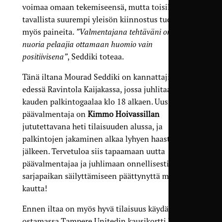
voimaa omaan tekemiseensä, mutta toisille
tavallista suurempi yleisön kiinnostus tuottaa
myös paineita.
”Valmentajana tehtäväni on auttaa
nuoria pelaajia ottamaan huomio vain
positiivisena”
, Seddiki toteaa.
Tänä iltana Mourad Seddiki on kannattajien
edessä Ravintola Kaijakassa, jossa juhlitaan viime
kauden palkintogaalaa klo 18 alkaen. Uusi
päävalmentaja on
Kimmo Hoivassillan
jututettavana heti tilaisuuden alussa, ja
palkintojen jakaminen alkaa lyhyen haastattelun
jälkeen. Tervetuloa siis tapaamaan uutta
päävalmentajaa ja juhlimaan onnellisesti
sarjapaikan säilyttämiseen päättynyttä mennyttä
kautta!
Ennen iltaa on myös hyvä tilaisuus käydä
ostamassa Tampere Unitedin kausikortti kaudelle