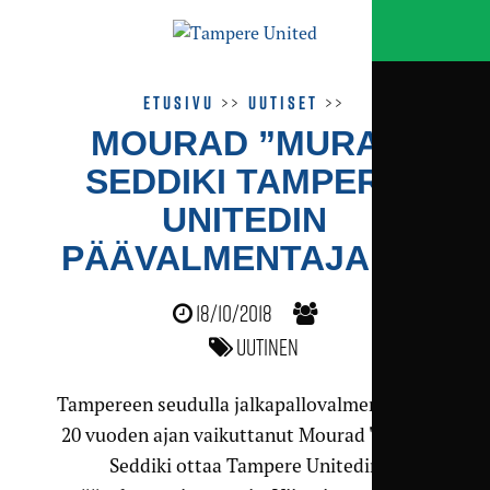
Etusivu
>>
Uutiset
>>
MOURAD ”MURA”
SEDDIKI TAMPERE
UNITEDIN
PÄÄVALMENTAJAKSI
18/10/2018
Uutinen
Tampereen seudulla jalkapallovalmentajana
20 vuoden ajan vaikuttanut Mourad "Mura"
Seddiki ottaa Tampere Unitedin