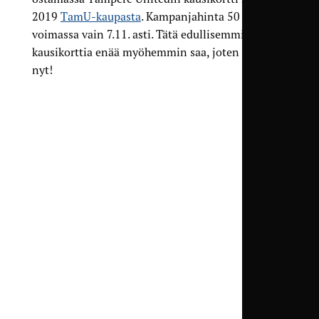
2019
TamU-kaupasta
. Kampanjahinta 50 € on
voimassa vain 7.11. asti. Tätä edullisemmin et
kausikorttia enää myöhemmin saa, joten toimi
nyt!