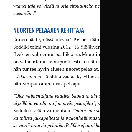
valmentaja voi viedä nuoria sitoutuneita pelaajia
eteenpäin.”
NUORTEN PELAAJIEN KEHITTÄJÄ
Ennen päättymässä olevaa TPV-pestiään Mourad
Seddiki toimi vuosina 2012–16 Ylöjärven
Ilveksen valmennuspäällikkönä. Muutoinkin hän
on valmentanut monipuolisesti eri ikäluokkia, ja
hän tuntee hyvin alueen nuoret pelaajat.
”Uskoisin niin”
, Seddiki vastaa kysyttäessä tuoko
hän Sinipaitoihin uusia pelaajia.
”Olen valmentajana vaativa. Sitoudun aina itse
täysillä ja vaadin paljon myös pelaajilta”
, kuvailee
Seddiki itseään valmentaja.
”Pidän niin sanotusta
kauniista jalkapallosta ja pallonhallinnasta, mutta
se vaatii taitavia pelaajia. Pelifilosofiaani kuuluvat