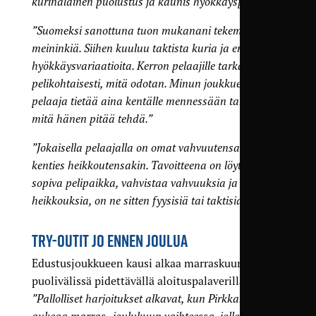
kurinalainen puolustus ja kaunis hyökkäyspeli.”
”Suomeksi sanottuna tuon mukanani tekemisen
meininkiä. Siihen kuuluu taktista kuria ja erilaisia
hyökkäysvariaatioita. Kerron pelaajille tarkasti ja
pelikohtaisesti, mitä odotan. Minun joukkueessani
pelaaja tietää aina kentälle mennessään tarkalleen,
mitä hänen pitää tehdä.”
”Jokaisella pelaajalla on omat vahvuutensa ja
kenties heikkoutensakin. Tavoitteena on löytää
sopiva pelipaikka, vahvistaa vahvuuksia ja kehittää
heikkouksia, on ne sitten fyysisiä tai taktisia.”
TRY-OUTIT JO ENNEN JOULUA
Edustusjoukkueen kausi alkaa marraskuun
puolivälissä pidettävällä aloituspalaverilla.
”Pallolliset harjoitukset alkavat, kun Pirkkahalli