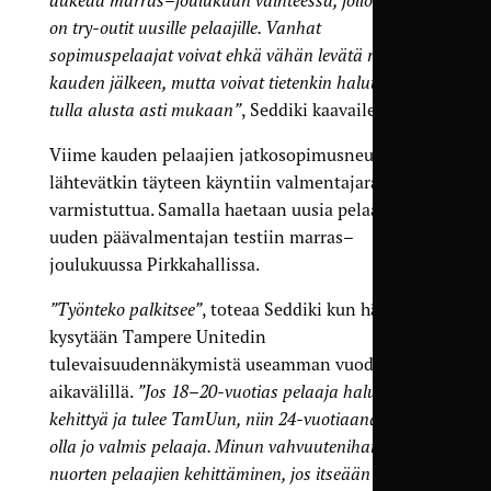
aukeaa marras–joulukuun vaihteessa, jolloin meillä
on try-outit uusille pelaajille. Vanhat
sopimuspelaajat voivat ehkä vähän levätä raskaan
kauden jälkeen, mutta voivat tietenkin halutessaan
tulla alusta asti mukaan”
, Seddiki kaavailee.
Viime kauden pelaajien jatkosopimusneuvottelut
lähtevätkin täyteen käyntiin valmentajaratkaisun
varmistuttua. Samalla haetaan uusia pelaajia
uuden päävalmentajan testiin marras–
joulukuussa Pirkkahallissa.
”Työnteko palkitsee”
, toteaa Seddiki kun häneltä
kysytään Tampere Unitedin
tulevaisuudennäkymistä useamman vuoden
aikavälillä.
”Jos 18–20-vuotias pelaaja haluaa
kehittyä ja tulee TamUun, niin 24-vuotiaana hän voi
olla jo valmis pelaaja. Minun vahvuutenihan on
nuorten pelaajien kehittäminen, jos itseään saa