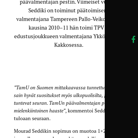
päävalmentajan pestin. Viimeiset vuodet
Seddiki on toiminut päätoimisena
valmentajana Tampereen Pallo-Veikoissa, ja
kausina 2010–11 hän toimi TPV:n
edustusjoukkueen valmentajana Ykkösessä ja
Kakkosessa.
”TamU on Suomen mittakaavassa tunnettu seura, ja
sain hyvät suositukset myös ulkopuolisilta, jotka
tuntevat seuran. TamUn päävalmentajan pesti on
mielenkiintoinen haaste”
, kommentoi Seddiki
tuloaan seuraan.
Mourad Seddikin sopimus on muotoa 1+2 vuotta,