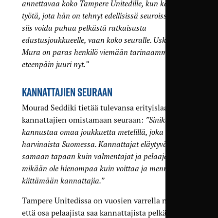
annettavaa koko Tampere Unitedille, kun katsoo sitä
työtä, jota hän on tehnyt edellisissä seuroissaan. Ei
siis voida puhua pelkästä ratkaisusta
edustusjoukkueelle, vaan koko seuralle. Uskon että
Mura on paras henkilö viemään tarinaamme
eteenpäin juuri nyt.”
KANNATTAJIEN SEURAAN
Mourad Seddiki tietää tulevansa erityislaatuiseen,
kannattajien omistamaan seuraan:
”Sinikaarti
kannustaa omaa joukkuetta metelillä, joka on
harvinaista Suomessa. Kannattajat eläytyvät peliin
samaan tapaan kuin valmentajat ja pelaajat, eikä
mikään ole hienompaa kuin voittaa ja mennä
kiittämään kannattajia.”
Tampere Unitedissa on vuosien varrella nähty,
että osa pelaajista saa kannattajista pelkästään