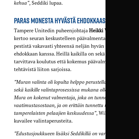
kehua”
, Seddiki lupaa.
PARAS MONESTA HYVÄSTÄ EHDOKKAASTA
Tampere Unitedin puheenjohtaja
Heikki Wilen
kertoo seuran keskustelleen päävalmentajan
pestistä vakavasti yhteensä neljän hyvän
ehdokkaan kanssa. Heillä kaikilla on sekä
tarvittava koulutus että kokemus päävalmentajan
tehtävistä liiton sarjoissa.
”Muran valinta oli lopulta helppo perustella itselle,
sekä kaikille valintaprosessissa mukana olleille.
Mura on kokenut valmentaja, joka on tunnettu
vaatimustasostaan, ja on erittäin tunnettu nuorten
tamperelaisten pelaajien keskuudessa”
, Wilen
kuvailee valintaperusteita.
”Edustusjoukkueen lisäksi Seddikillä on varmasti