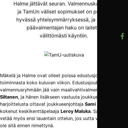
Halme jättävät seuran. Valmennuskaksikon
ja TamUn väliset sopimukset on purettu
hyvässä yhteisymmärryksessä, ja uuden
päävalmentajan haku on laitettu
välittömästi käyntiin.
Mäkelä ja Halme ovat olleet poissa edustusjoukkueen
toiminnasta koko kuluvan viikon. Edustusjoukkueen
valmennusryhmään jää vain maalivahtivalmentaja
Jussi
Siltanen
, ja hänen lisäkseen vastuuta joukkueen
harjoittelusta ottavat joukkueenjohtaja
Sami Koivula
sekä
kokenut keskikenttäpelaaja
Leroy Maluka
. Sama kolmikko
vetää myös ensi lauantain ottelun, jos uutta valmentajaa ei
ole sitä ennen nimettynä.