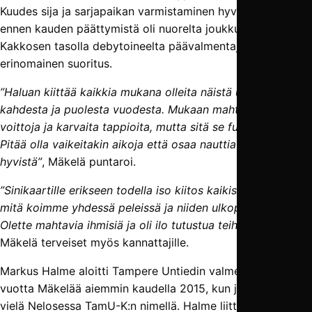
Kuudes sija ja sarjapaikan varmistaminen hyvissä ajoin
ennen kauden päättymistä oli nuorelta joukkueelta ja
Kakkosen tasolla debytoineelta päävalmentajalta
erinomainen suoritus.
”Haluan kiittää kaikkia mukana olleita näistä upeista
kahdesta ja puolesta vuodesta. Mukaan mahtuu upeita
voittoja ja karvaita tappioita, mutta sitä se futis vaan on.
Pitää olla vaikeitakin aikoja että osaa nauttia niistä
hyvistä”
, Mäkelä puntaroi.
”Sinikaartille erikseen todella iso kiitos kaikista hetkistä
mitä koimme yhdessä peleissä ja niiden ulkopuolella.
Olette mahtavia ihmisiä ja oli ilo tutustua teihin”
, lähettää
Mäkelä terveiset myös kannattajille.
Markus Halme aloitti Tampere Untiedin valmentajana jo
vuotta Mäkelää aiemmin kaudella 2015, kun joukkue pelasi
vielä Nelosessa TamU-K:n nimellä. Halme liittyi tuolloin