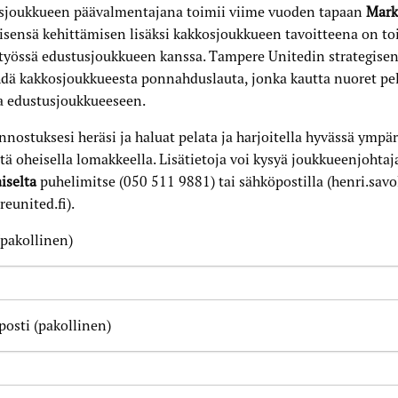
sjoukkueen päävalmentajana toimii viime vuoden tapaan
Mark
sensä kehittämisen lisäksi kakkosjoukkueen tavoitteena on toi
työssä edustusjoukkueen kanssa. Tampere Unitedin strategisen
dä kakkosjoukkueesta ponnahduslauta, jonka kautta nuoret pel
a edustusjoukkueeseen.
innostuksesi heräsi ja haluat pelata ja harjoitella hyvässä ympär
tä oheisella lomakkeella. Lisätietoja voi kysyä joukkueenjohta
iselta
puhelimitse (050 511 9881) tai sähköpostilla (henri.savo
eunited.fi).
pakollinen)
osti (pakollinen)