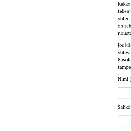
Kakko
tekemi
yhteis
on teh
noust
Jos ki
yhteyt
Savola
tamper
Nimi (
Sähköp