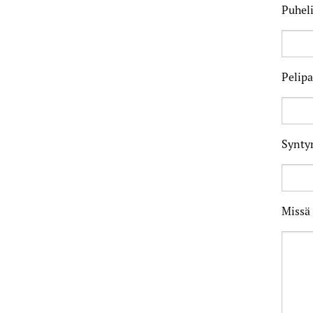
Puhel
Pelipa
Synty
Missä 