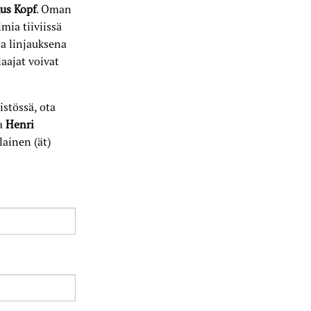
us Kopf
. Oman
mia tiiviissä
a linjauksena
aajat voivat
istössä, ota
ja
Henri
lainen (ät)