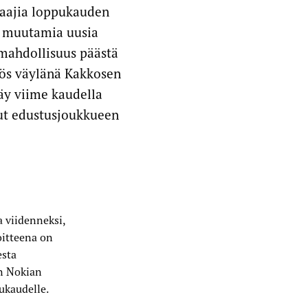
aajia loppukauden
ä muutamia uusia
 mahdollisuus päästä
yös väylänä Kakkosen
äy viime kaudella
sut edustusjoukkueen
 viidenneksi,
oitteena on
esta
en Nokian
ukaudelle.