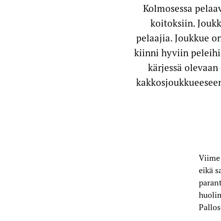
Kolmosessa pelaa
koitoksiin. Jou
pelaajia. Joukkue o
kiinni hyviin pelei
kärjessä olevaan
kakkosjoukkueeseen
Viime 
eikä s
parant
huolim
Pallos