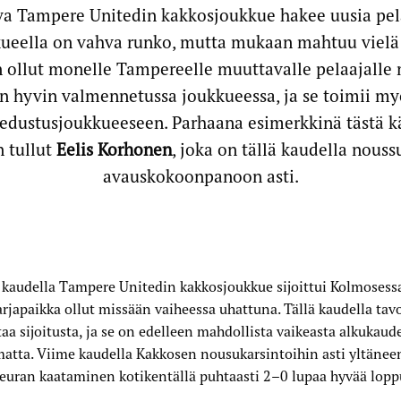
va Tampere Unitedin kakkosjoukkue hakee uusia pel
kkueella on vahva runko, mutta mukaan mahtuu viel
n ollut monelle Tampereelle muuttavalle pelaajalle
hin hyvin valmennetussa joukkueessa, ja se toimii m
 edustusjoukkueeseen. Parhaana esimerkkinä tästä k
 tullut
Eelis Korhonen
, joka on tällä kaudella nous
avauskokoonpanoon asti.
kaudella Tampere Unitedin kakkosjoukkue sijoittui Kolmosessa
arjapaikka ollut missään vaiheessa uhattuna. Tällä kaudella tav
aa sijoitusta, ja se on edelleen mahdollista vaikeasta alkukaud
atta. Viime kaudella Kakkosen nousukarsintoihin asti yltäne
euran kaataminen kotikentällä puhtaasti 2–0 lupaa hyvää lopp