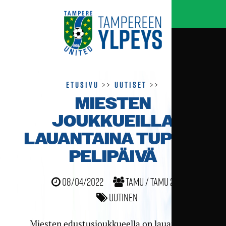
Etusivu
>>
Uutiset
>>
MIESTEN
JOUKKUEILLA
LAUANTAINA TUPLA­
PELI­PÄIVÄ
08/04/2022
TamU / TamU 2
Uutinen
Miesten edustusjoukkueella on lauantaina