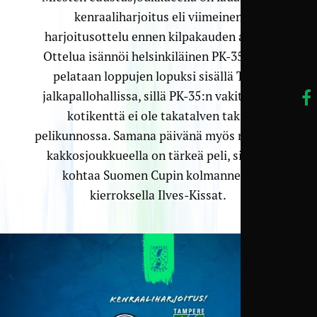
kenraaliharjoitus eli viimeinen
harjoitusottelu ennen kilpakauden alkua.
Ottelua isännöi helsinkiläinen PK-35, ja se
pelataan loppujen lopuksi sisällä Talin
jalkapallohallissa, sillä PK-35:n vakituinen
kotikenttä ei ole takatalven takia
pelikunnossa. Samana päivänä myös miesten
kakkosjoukkueella on tärkeä peli, sillä se
kohtaa Suomen Cupin kolmannella
kierroksella Ilves-Kissat.