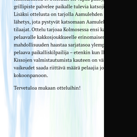
grillipiste palvelee paikalle tulevia katsojia.
Lisäksi ottelusta on tarjolla Aamulehden suora
lähetys, jota pystyvät katsomaan Aamulehden
tilaajat. Ottelu tarjoaa Kolmosessa ensi kaudella
pelaavalle kakkosjoukkueelle erinomaisen
mahdollisuuden haastaa sarjatasoa ylempänä
pelaava paikalliskilpailija – etenkin kun Ilves-
Kissojen valmistautumista kauteen on värittänyt
vaikeudet saada riittävä määrä pelaajia joukkueen
kokoonpanoon.
Tervetuloa mukaan otteluihin!