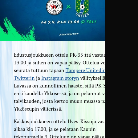
Edustusjoukkueen ottelu PK-35:ttä vastaan alkaa
13.00 ja siihen on vapaa pääsy. Ottelua voi
seurata tuttuun tapaan
Tampere Unitedin
Twitterin
ja
Instagram storyn
välityksellä.
Luvassa on kunnollinen haaste, sillä PK-35 pelaa
ensi kaudella Ykkösessä, ja on pelannut vahvan
talvikauden, josta kertoo muun muassa paikka
Ykköscupin välierissä.
Kakkosjoukkueen ottelu Ilves-Kissoja vastaan
alkaa klo 17.00, ja se pelataan Kaupin
tekonurmella 3. Otteluun on vapaa pääsy, ja