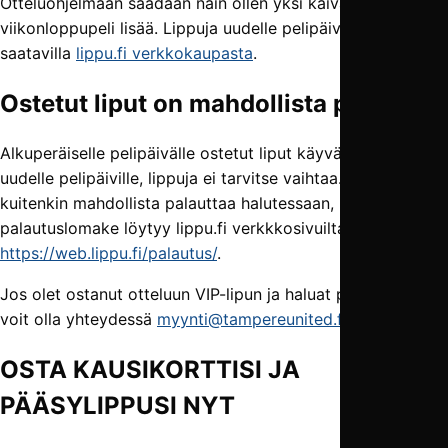
Otteluohjelmaan saadaan näin ollen yksi kaivattu
viikonloppupeli lisää. Lippuja uudelle pelipäivälle on pian
saatavilla
lippu.fi verkkokaupasta
.
Ostetut liput on mahdollista palauttaa
Alkuperäiselle pelipäivälle ostetut liput käyvät sellaisenaan
uudelle pelipäiville, lippuja ei tarvitse vaihtaa. Liput on
kuitenkin mahdollista palauttaa halutessaan,
palautuslomake löytyy lippu.fi verkkkosivuilta:
https://web.lippu.fi/palautus/
.
Jos olet ostanut otteluun VIP-lipun ja haluat palauttaa sen
voit olla yhteydessä
myynti@tampereunited.fi
OSTA KAUSIKORTTISI JA
PÄÄSYLIPPUSI NYT