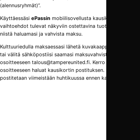
(alennusryhmät)”.
Käyttäessäsi
ePassin
mobiilisovellusta kausikortti­
vaihtoehdot tulevat näkyviin ostettavina tuotteina. Valitse
niistä haluamasi ja vahvista maksu.
Kulttuuriedulla maksaessasi lähetä kuvakaappaus kuitista
tai välitä sähköpostiisi saamasi maksuvahvistus
osoitteeseen talous@tampereunited.fi. Kerro samalla, mihin
osoitteeseen haluat kausikortin postituksen. Kausikortit
postitetaan viimeistään huhtikuussa ennen kauden alkua.