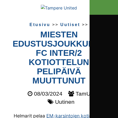
Etusivu
>>
Uutiset
>>
MIESTEN
EDUSTUSJOUKKUEEN
FC INTER/2
KOTIOTTELUN
PELIPÄIVÄ
MUUTTUNUT
08/03/2024
TamU
Uutinen
Helmarit pelaa
EM-karsintojen kotiottelun