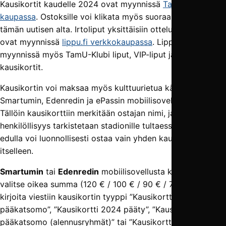
Kausikortit kaudelle 2024 ovat myynnissä
TamU-
kaupassa
. Ostoksille voi klikata myös suoraan napeista
tämän uutisen alta. Irtoliput yksittäisiin otteluihin tulevat
ovat myynnissä
lippu.fi verkkokaupassa
. Lippupisteessä on
myynnissä myös TamU-Klubi liput, VIP-liput ja VIP-
kausikortit.
Kausikortin voi maksaa myös kulttuurietua käyttäen
Smartumin, Edenredin ja ePassin mobiili­­sovelluksilla.
Tällöin kausikorttiin merkitään ostajan nimi, ja
henkilöllisyys tarkistetaan stadionille tultaessa. Kulttuuri­
edulla voi luonnollisesti ostaa vain yhden kausikortin
itselleen.
Smartumin
tai
Edenredin
mobiili­­sovellusta käyttäessäsi
valitse oikea summa (120 € / 100 € / 90 € / 70 €). Lisäksi
kirjoita viestiin kausikortin tyyppi ”Kausikortti 2024
pääkatsomo”, ”Kausikortti 2024 pääty”, ”Kausikortti 2024
pääkatsomo (alennusryhmät)” tai ”Kausikortti 2024 pääty