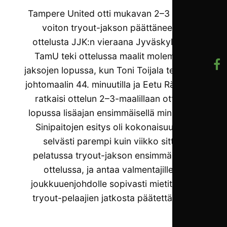
Tampere United otti mukavan 2–3 (0–1) -
voiton tryout-jakson päättäneestä
ottelusta JJK:n vieraana Jyväskylässä.
TamU teki ottelussa maalit molempien
jaksojen lopussa, kun Toni Toijala teki 0–1-
johtomaalin 44. minuutilla ja Eetu Räisänen
ratkaisi ottelun 2–3-maalillaan ottelun
lopussa lisäajan ensimmäisellä minuutilla.
Sinipaitojen esitys oli kokonaisuutena
selvästi parempi kuin viikko sitten
pelatussa tryout-jakson ensimmäisenä
ottelussa, ja antaa valmentajille ja
joukkuuenjohdolle sopivasti mietittävää
tryout-pelaajien jatkosta päätettäessä.