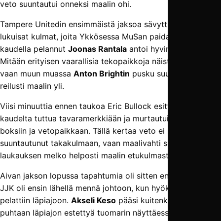
veto suuntautui onneksi maalin ohi.
Tampere Unitedin ensimmäistä jaksoa sävytti myös
lukuisat kulmat, joita Ykkösessa MuSan paidassa viime
kaudella pelannut
Joonas Rantala
antoi hyvin luukulle.
Mitään erityisen vaarallisia tekopaikkoja näistä ei syntynyt,
vaan muun muassa
Anton Brightin
pusku suuntautui
reilusti maalin yli.
Viisi minuuttia ennen taukoa Eric Bullock esitteli viime
kaudelta tuttua tavaramerkkiään ja murtautui laidalta
boksiin ja vetopaikkaan. Tällä kertaa veto ei kuitenkaan
suuntautunut takakulmaan, vaan maalivahti sai poimia
laukauksen melko helposti maalin etukulmasta.
Aivan jakson lopussa tapahtumia oli sitten enemmänkin.
JJK oli ensin lähellä mennä johtoon, kun hyökkääjä
pelattiin läpiajoon.
Akseli Keso
pääsi kuitenkin iholle ja sai
puhtaan läpiajon estettyä tuomarin näyttäessä hyötyä