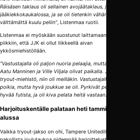
Räisäsen taklaus oli sellainen avojäätaklaus, joita nähdään
jääkiekkokaukalossa, ja se oli tietenkin vähän ruma, eikä
välttämättä kuulu peliin”
, Listenmaa ruotii.
Listenmaa ei myöskään suostunut laittamaan mitään sen
piikkiin, että JJK ei ollut liikkeellä aivan
ykkösmiehistöllään.
”Vastustajalla oli paljon nuoria pelaajia, mutta tähtipelaajat
Aatu Manninen ja Ville Viljala olivat paikalla. Jos oli heillä
tryout-miehistö, niin oli meilläkin. Vastustajalla oli nuoria
poikia, mutta hyvä joukkue se oli. Pyrkivät pelaamaan
hyvää futista, ja oli kiva pelata heitä vastaan.”
Harjoituskentälle palataan heti tammikuun
alussa
Vaikka tryout-jakso on ohi, Tampere Unitedilla ei ole
pakollista joulutaukoa pidempää harjoittelusta vapaata