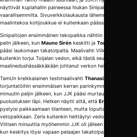
näyttivät kuplahallin paineessa hiukan Sinipaitojen yrityksiä
vaarallisemmilta. Sivuverkkolaukausta lähemmäs
maalintekoa kotijoukkue ei kuitenkaan päässyt.
Sinipaitojen ensimmäinen tekopaikka nähtiin noin vartin
pelin jälkeen, kun
Mauno Sirén
keskitti ja
Toni Toijala
pääsi laukomaan takatolpalta. Maalivahti Ville Viljala
kuitenkin torjui Toijalan vedon, eikä tästä seurannut
maalinedushässäkkäkään johtanut verkon heilumiseen.
TamUn kreikkalainen testimaalivahti
Thanasis Zeris
joutui
torjuntatöihin ensimmäisen kerran parinkymmenen
minuutin peljin jälkeen, kun JJK pääsi murtautumaan
puolustuksen läpi. Hetken näytti siltä, että
Eric Bullock
pystyisi paikkaamaan tilanteen, mutta lopulta pallo ajautui
vetopaikkaan. Zeris kuitenkin heittäytyi vedon tielle.
Viitisen minuuttia myöhemmin JJK oli jälleen tekopaikassa,
kun keskitys löysi vapaan pelaajan takatolpalta, mutta