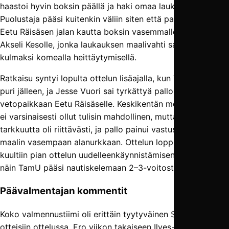
haastoi hyvin boksin päällä ja haki omaa laukausta.
Puolustaja pääsi kuitenkin väliin siten että pallo päätyi
Eetu Räisäsen jalan kautta boksin vasemmalle laidalle
Akseli Kesolle, jonka laukauksen maalivahti sai torjuttua
kulmaksi komealla heittäytymisellä.
Ratkaisu syntyi lopulta ottelun lisäajalla, kun TamUn prässi
puri jälleen, ja Jesse Vuori sai tyrkättyä pallon
vetopaikkaan Eetu Räisäselle. Keskikentän moottorin veto
ei varsinaisesti ollut tulisin mahdollinen, mutta voimaa ja
tarkkuutta oli riittävästi, ja pallo painui vastustamattomasti
maalin vasempaan alanurkkaan. Ottelun loppuvihellys
kuultiin pian ottelun uudelleenkäynnistämisen jälkeen, ja
näin TamU pääsi nautiskelemaan 2–3-voitosta.
Päävalmentajan kommentit
Koko valmennustiimi oli erittäin tyytyväinen Sinipaitojen
otteisiin ottelussa. Ero viikon takaiseen Ilves-otteluun