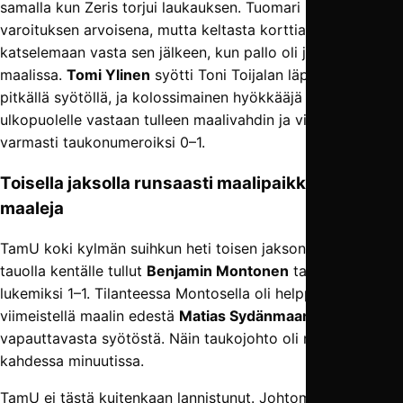
samalla kun Zeris torjui laukauksen. Tuomari näki tilanteen
varoituksen arvoisena, mutta keltasta korttia päästiin
katselemaan vasta sen jälkeen, kun pallo oli jo JJK:n
maalissa.
Tomi Ylinen
syötti Toni Toijalan läpi komealla
pitkällä syötöllä, ja kolossimainen hyökkääjä kiersi boksin
ulkopuolelle vastaan tulleen maalivahdin ja viimeisteli
varmasti taukonumeroiksi 0–1.
Toisella jaksolla runsaasti maalipaikkoja ja myös
maaleja
TamU koki kylmän suihkun heti toisen jakson alussa, kun
tauolla kentälle tullut
Benjamin Montonen
tasoitti
lukemiksi 1–1. Tilanteessa Montosella oli helppo työ
viimeistellä maalin edestä
Matias Sydänmaan
vapauttavasta syötöstä. Näin taukojohto oli nollattu alle
kahdessa minuutissa.
TamU ei tästä kuitenkaan lannistunut. Johtomaali syntyi