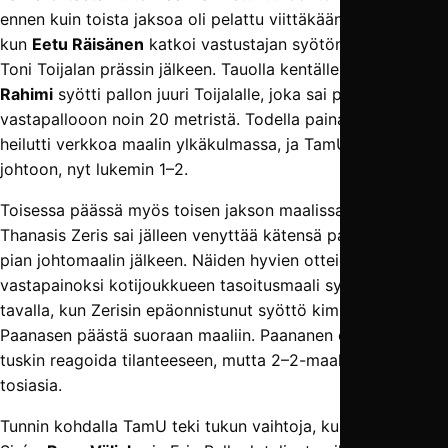
ennen kuin toista jaksoa oli pelattu viittäkään minuuttia,
kun
Eetu Räisänen
katkoi vastustajan syötön keskialueella
Toni Toijalan prässin jälkeen. Tauolla kentälle tullut
Farhad
Rahimi
syötti pallon juuri Toijalalle, joka sai pyssyttää
vastapallooon noin 20 metristä. Todella painava veto
heilutti verkkoa maalin ylkäkulmassa, ja TamU siirtyi jälleen
johtoon, nyt lukemin 1–2.
Toisessa päässä myös toisen jakson maalissa pelannut
Thanasis Zeris sai jälleen venyttää kätensä pallon tielle
pian johtomaalin jälkeen. Näiden hyvien otteiden
vastapainoksi kotijoukkueen tasoitusmaali syntyi halvalla
tavalla, kun Zerisin epäonnistunut syöttö kimposi Lauri
Paanasen päästä suoraan maaliin. Paananen ehti hädin
tuskin reagoida tilanteeseen, mutta 2–2-maali oli silti
tosiasia.
Tunnin kohdalla TamU teki tukun vaihtoja, kun Mauno