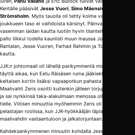
Sirén,
Panu Väliaho
ja Eric Bullock tulivat vaihtoon.
Kentälle pääsivät
Jesse Vuori
,
Simo Mäensivu
ja
Nils
Strömsholm
. Myös tauolla oli tehty kolme vaihtoa, mutta
joukkueen taso ei vaihdoista kärsinyt. Päinvastoin etenkin
vasemman laidan kautta luotiin hyvin tilanteita ja paikoin
pallo liikkui todella kauniisti muun maussa Joonas
Rantalan, Jesse Vuoren, Farhad Rahimin ja Toni Toijalan
kautta.
JJK:n johtomaali oli lähellä parikymmentä minuuttia ennen
täyttä aikaa, kun Eetu Räisäsen ruma jääkiekkotaklaus toi
keltaisen kortin lisäksi vapaapotkun pahasta paikasta.
Maalivahti Zeris osoitti kuitenkin jälleen torjujan taitojaan,
ja sai nyrkkinsä taka-alakulmaan menossa olleen pallon
tielle. Viitisen minuuttia myöhemmin Zeris oli jälleen
pelastajan roolissa, kun JJK-hyökkääjän läpiajo tyrehtyi
maalivahdin vastaantuloon ja jalkatorjuntaan.
Kahdeksankymmenen minuutin kohdalla Jesse Vuori