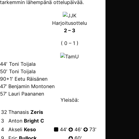
tarkemmin lähempänä ottelupäivää.
Harjoitusottelu
2 – 3
( 0 – 1 )
44′ Toni Toijala
50′ Toni Toijala
90+1′ Eetu Räisänen
47’ Benjamin Montonen
57’ Lauri Paananen
Yleisöä:
32
Thanasis
Zeris
3
Anton
Bright
C
4
Akseli
Keso
44'
46'
73'
9
Eric
Bullock
60'