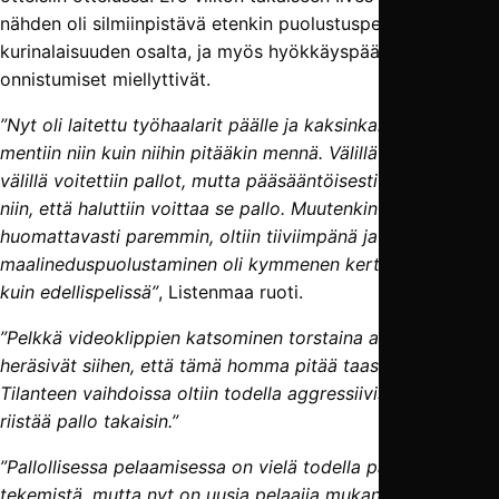
nähden oli silmiinpistävä etenkin puolustuspelin
kurinalaisuuden osalta, ja myös hyökkäyspään
onnistumiset miellyttivät.
”Nyt oli laitettu työhaalarit päälle ja kaksinkamppailuihin
mentiin niin kuin niihin pitääkin mennä. Välillä rikottiin ja
välillä voitettiin pallot, mutta pääsääntöisesti sinne mentiin
niin, että haluttiin voittaa se pallo. Muutenkin puolustettiin
huomattavasti paremmin, oltiin tiiviimpänä ja
maalineduspuolustaminen oli kymmenen kertaa parempaa
kuin edellispelissä”
, Listenmaa ruoti.
”Pelkkä videoklippien katsominen torstaina auttoi eli pojat
heräsivät siihen, että tämä homma pitää taas alkaa hoitaa.
Tilanteen vaihdoissa oltiin todella aggressiivisia ja haluttiin
riistää pallo takaisin.”
”Pallollisessa pelaamisessa on vielä todella paljon
tekemistä, mutta nyt on uusia pelaajia mukana, ja peli