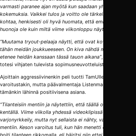
varmasti paranee ajan myötä kun saadaan yhteisiä
kokemuksia. Vaikkei tulos ja voitto ole tärkeintä tässä
kohtaa, henkisesti oli hyvä huomata, että emme me niin
huonoja ole kuin miltä viime viikonloppu näytti.”
”Muutama tryout-pelaaja näytti, että ovat kovia kavereita
tähän meidän joukkueeseen. On kiva nähdä miten homma
etenee heidän kanssaan tässä tauon aikana”
, Listenmaa
totesi vihjaten tulevista sopimusneuvotteluista.
Ajoittain aggressiivinenkin peli tuotti TamUlle kolme
varoitustakin, mutta päävalmentaja Listenmaa näki
tämänkin lähinnä positiivisena asiana.
”Tilanteisiin mentiin ja näytettiin, että täällä on nyt miehet
kentällä. Viime viikolla yhdessä videoklipissä teemana oli
varjonyrkkeily, mutta nyt sellaista ei nähty, vaan tilanteisiin
mentiin. Keson varoitus tuli, kun hän menetti ensin pallon ja
hoiti tilanteen rikkomalla, eli häiritsi niin ettei tullut maalia.