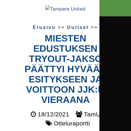
Etusivu
>>
Uutiset
>>
MIESTEN
EDUSTUKSEN
TRYOUT-JAKSO
PÄÄTTYI HYVÄÄN
ESITYKSEEN JA
VOITTOON JJK:N
VIERAANA
18/12/2021
TamU
Otteluraportti