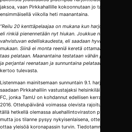
jaksoa, vaan Pirkkahallille kokoonnutaan jo tammikuun
ensimmäisellä viikolla heti maanantaina.
”Reilu 20 kenttäpelaajaa on mukana kun harjoittelu jatkuu,
eli rinkiä pienennetään nyt hiukan. Joukkue näyttää
vahvistuvan edelliskaudesta, eli saadaan hyviä pelaajia
mukaan. Siinä ei monta reeniä keretä ottamaan ennen kuin
taas pelataan. Maanantaina testataan vähän poikia, torstai
ja perjantai reenataan ja sunnuntaina pelataan”
, Listenmaa
kertoo tulevasta.
Listenmaan mainitsemaan sunnuntain 9.1. harjoitusotteluun
saadaan Pirkkahalliin vastustajaksi helsinkiläinen Atlantis
FC, jonka TamU on kohdannut edellisen kerran talvella
2016. Ottelupäivänä voimassa olevista rajoituksista ei ole
tällä hetkellä olemassa aluehallintoviraston päätöstä,
mutta jos tilanne pysyy nykyisenlaisena, otteluun voidaan
ottaa yleisöä koronapassin turvin. Tiedotamme asiasta