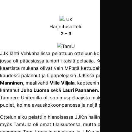
Harjoitusottelu
2 – 3
JJK lähti Vehkahallissa pelattuun otteluun kokoonpanolla,
jossa oli pääasiassa juniori-ikäisiä pelaajia. Kokeneesta
kaartista mukana olivat vain MP:stä kettupaitaan ensi
kaudeksi palannut ja liigapelejäkin JJK:ssa pelannut
Aatu
Manninen
, maalivahti
Ville Viljala
, kapteenin nauhaa
kantanut
Juho Luoma
sekä
Lauri Paananen.
Vastaavasti
Tampere Unitedilla oli sopimuspelaajista mukana vain alle
puolet, kolme avauskokoonpanossa ja neljä penkillä.
Ottelun alku pelattiin hienoisessa JJK:n hallinnassa. Toki
myös TamUlla oli omat tilaisuutensa, mutta pallo liikkui
enemmän TamU-maalin suuntaan, ja JJK:n hyökkäykset