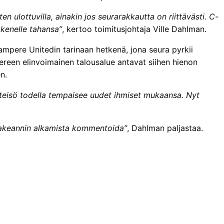
 ulottuvilla, ainakin jos seurarakkautta on riittävästi. C-
 kenelle tahansa”
, kertoo toimitusjohtaja Ville Dahlman.
ampere Unitedin tarinaan hetkenä, jona seura pyrkii
een elinvoimainen talousalue antavat siihen hienon
n.
teisö todella tempaisee uudet ihmiset mukaansa. Nyt
osakeannin alkamista kommentoida”
, Dahlman paljastaa.