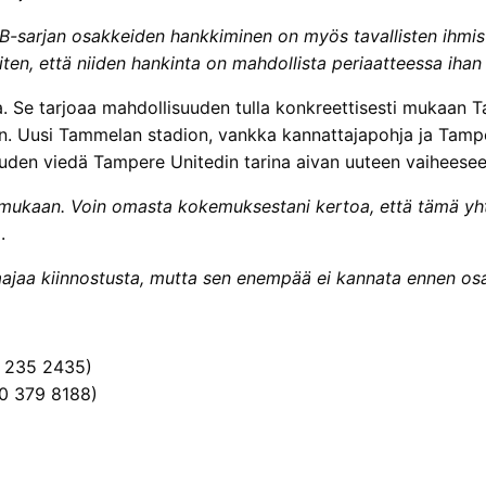
B-sarjan osakkeiden hankkiminen on myös tavallisten ihmisten
ten, että niiden hankinta on mahdollista periaatteessa ihan
a. Se tarjoaa mahdollisuuden tulla konkreettisesti mukaan T
. Uusi Tammelan stadion, vankka kannattajapohja ja Tamper
uuden viedä Tampere Unitedin tarina aivan uuteen vaiheesee
a mukaan. Voin omasta kokemuksestani kertoa, että tämä yh
.
 laajaa kiinnostusta, mutta sen enempää ei kannata ennen 
4 235 2435)
50 379 8188)