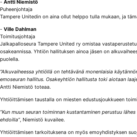
-
Antti Niemistö
Puheenjohtaja
Tampere Unitedin on aina ollut helppo tulla mukaan, ja tä
-
Ville Dahlman
Toimitusjohtaja
Jalkapalloseura Tampere United ry omistaa vastaperustet
osakeannissa. Yhtiön hallituksen ainoa jäsen on alkuvaihe
puolella.
”Alkuvaiheessa yhtiöllä on tehtävänä monenlaisia käytännö
emoseuran hallitus.
Osakeyhtiön hallitusta toki aiotaan laa
Antti Niemistö toteaa.
Yhtiöittämisen taustalla on miesten edustusjoukkueen toim
”Kun muun seuran toiminnan kustantaminen perustuu lähes 
ehdoilla”
, Niemistö kuvailee.
Yhtiöittämisen tarkoituksena on myös emoyhdistyksen suoja