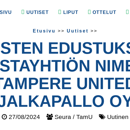
SIVU
UUTISET
LIPUT
OTTELUT
Etusivu
>>
Uutiset
>>
ESTEN EDUSTUK
STA­YHTIÖN NIM
TAMPERE UNITE
JALKAPALLO O
27/08/2024
Seura / TamU
Uutinen