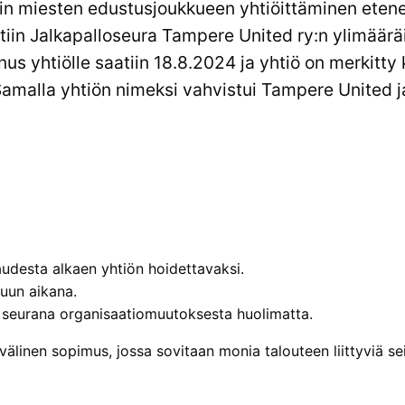
n miesten edustusjoukkueen yhtiöittäminen etene
tiin Jalkapalloseura Tampere United ry:n ylimäär
us yhtiölle saatiin 18.8.2024 ja yhtiö on merkitty
amalla yhtiön nimeksi vahvistui Tampere United j
kaudesta alkaen yhtiön hoidettavaksi.
uun aikana.
seurana organisaatio­muutoksesta huolimatta.
välinen sopimus, jossa sovitaan monia talouteen liittyviä sei