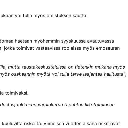
mukaan voi tulla myös omistuksen kautta.
 pääomaa haetaan myöhemmin syyskuussa avautuvassa
n
, jotka toimivat vastaavissa rooleissa myös emoseuran
illä, mutta taustakeskusteluissa on tietenkin mukana myös
myös osakeannin myötä voi tulla tarve laajentaa hallitusta”
,
a toimivaksi.
dustusjoukkueen varainkeruu tapahtuu liiketoiminnan
luvilta riskeiltä. Viimeisen vuoden aikana riskit ovat