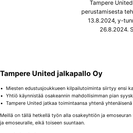
Tampere Unitedi
perustamisesta teh
13.8.2024, y-tunn
26.8.2024. S
Tampere United jalkapallo Oy
Miesten edustus­joukkueen kilpailu­toiminta siirtyy ensi 
Yhtiö käynnistää osake­annin mahdollisimman pian syysk
Tampere United jatkaa toimintaansa yhtenä yhtenäisenä 
Meillä on tällä hetkellä työn alla osake­yhtiön ja emoseuran 
ja emoseuralle, eikä toiseen suuntaan.