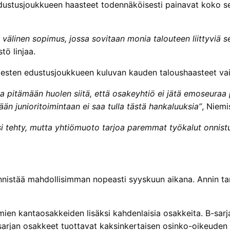
 edustusjoukkueen haasteet todennäköisesti painavat koko s
 välinen sopimus, jossa sovitaan monia talouteen liittyviä s
tö linjaa.
iesten edustusjoukkueen kuluvan kauden taloushaasteet vai
na pitämään huolen siitä, että osakeyhtiö ei jätä emoseur
n junioritoimintaan ei saa tulla tästä hankaluuksia”
, Niemi
lisi tehty, mutta yhtiömuoto tarjoa paremmat työkalut onnistu
istää mahdollisimman nopeasti syyskuun aikana. Annin tarkko
ien kantaosakkeiden lisäksi kahdenlaisia osakkeita. B-sarj
-sarjan osakkeet tuottavat kaksinkertaisen osinko-oikeuden