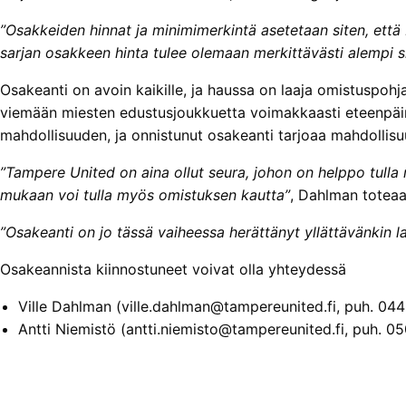
”Osakkeiden hinnat ja minimimerkintä asetetaan siten, että 
sarjan osakkeen hinta tulee olemaan merkittävästi alempi si
Osakeanti on avoin kaikille, ja haussa on laaja omistuspohj
viemään miesten edustusjoukkuetta voimakkaasti eteenpäin
mahdollisuuden, ja onnistunut osakeanti tarjoaa mahdollis
”Tampere United on aina ollut seura, johon on helppo tull
mukaan voi tulla myös omistuksen kautta”
, Dahlman toteaa
”Osakeanti on jo tässä vaiheessa herättänyt yllättävänkin
Osakeannista kiinnostuneet voivat olla yhteydessä
Ville Dahlman (ville.dahlman@tampereunited.fi, puh. 04
Antti Niemistö (antti.niemisto@tampereunited.fi, puh. 0