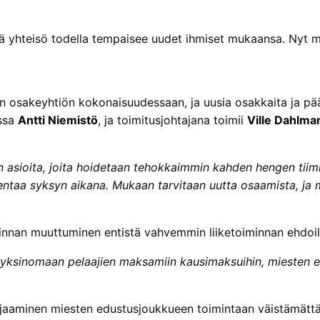
mä yhteisö todella tempaisee uudet ihmiset mukaansa. Nyt 
un osakeyhtiön kokonaisuudessaan, ja uusia osakkaita ja
essa
Antti Niemistö
, ja toimitusjohtajana toimii
Ville Dahlma
n asioita, joita hoidetaan tehokkaimmin kahden hengen tiim
jentaa syksyn aikana. Mukaan tarvitaan uutta osaamista, ja 
innan muuttuminen entistä vahvemmin liiketoiminnan ehdoill
yksinomaan pelaajien maksamiin kausimaksuihin, miesten e
aminen miesten edustusjoukkueen toimintaan väistämättä kuu