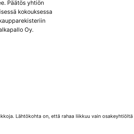
e. Päätös yhtiön
äisessä kokouksessa
 kaupparekisteriin
alkapallo Oy.
kkoja. Lähtö­kohta on, että rahaa liikkuu vain osake­yhtiöltä