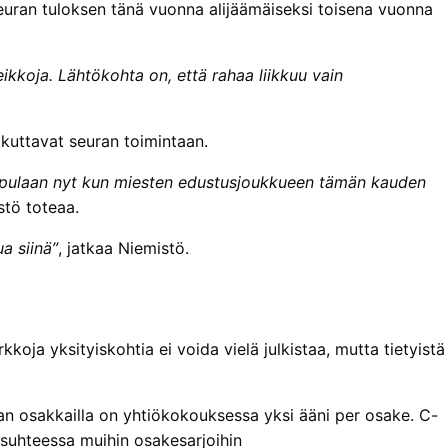
euran tuloksen tänä vuonna alijäämäiseksi toisena vuonna
eikkoja. Lähtökohta on, että rahaa liikkuu vain
kuttavat seuran toimintaan.
aa pulaan nyt kun miesten edustusjoukkueen tämän kauden
stö toteaa.
a siinä”
, jatkaa Niemistö.
ja yksityiskohtia ei voida vielä julkistaa, mutta tietyistä
an osakkailla on yhtiökokouksessa yksi ääni per osake. C-
 suhteessa muihin osakesarjoihin