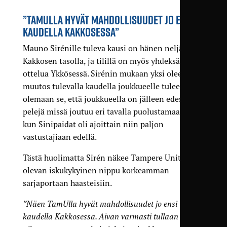
”TAMULLA HYVÄT MAHDOLLISUUDET JO ENSI
KAUDELLA KAKKOSESSA”
Mauno Sirénille tuleva kausi on hänen neljäs
Kakkosen tasolla, ja tilillä on myös yhdeksän
ottelua Ykkösessä. Sirénin mukaan yksi oleellinen
muutos tulevalla kaudella joukkueelle tulee
olemaan se, että joukkueella on jälleen edessä
pelejä missä joutuu eri tavalla puolustamaan, nyt
kun Sinipaidat oli ajoittain niin paljon
vastustajiaan edellä.
Tästä huolimatta Sirén näkee Tampere Unitedin
olevan iskukykyinen nippu korkeamman
sarjaportaan haasteisiin.
”Näen TamUlla hyvät mahdollisuudet jo ensi
kaudella Kakkosessa. Aivan varmasti tullaan