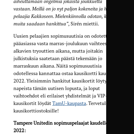
aiheuttamaan ongelmia jokaista joukkuetta
vastaan. Meillä on jo nyt paljon kokeneita ja hyviä
pelaajia Kakkoseen. Mielenkiinnolla odotan, ketä
muita saadaan hankittua”
, Sirén miettii.
Uusien pelaajien sopimusuutisia on odotettavissa
pääasiassa vasta marras-joulukuun vaihteessa
alkavien tryouttien aikana, mutta joitakin
julkistuksia saatetaan päästä tekemään jo
marraskuun aikana. Näitä sopimusuutisia
odotellessa kannattaa ostaa kausikortti kaudelle
2022. Yleisimmin hankitut kausikortit löytyvät
napeista tämän uutisen lopusta, ja loput
vaihtoehdot eli erilaiset yhdistelmät ja VIP-
kausikortit löydät
TamU-kaupasta
. Tervetuloa
kausikorttiostoksille!
Tampere Unitedin sopimuspelaajat kaudelle
2022: