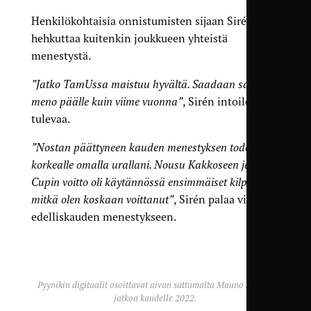
Henkilökohtaisia onnistumisten sijaan Sirén
hehkuttaa kuitenkin joukkueen yhteistä
menestystä.
”Jatko TamUssa maistuu hyvältä. Saadaan sama
meno päälle kuin viime vuonna”
, Sirén intoilee jo
tulevaa.
”Nostan päättyneen kauden menestyksen todella
korkealle omalla urallani. Nousu Kakkoseen ja
Cupin voitto oli käytännössä ensimmäiset kilpailut
mitkä olen koskaan voittanut”
, Sirén palaa vielä
edelliskauden menestykseen.
Pyynikin digitaalit osoittavat aivan sattumalta Mauno Sirénin
jatkoa kaudelle 2022.