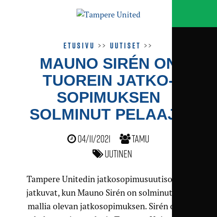
Etusivu
>>
Uutiset
>>
MAUNO SIRÉN ON
TUOREIN JATKO­
SOPIMUKSEN
SOLMINUT PELAAJA
04/11/2021
TamU
Uutinen
Tampere Unitedin jatkosopimusuutisoinnit
jatkuvat, kun Mauno Sirén on solminut 1+1-
mallia olevan jatkosopimuksen. Sirén on jo