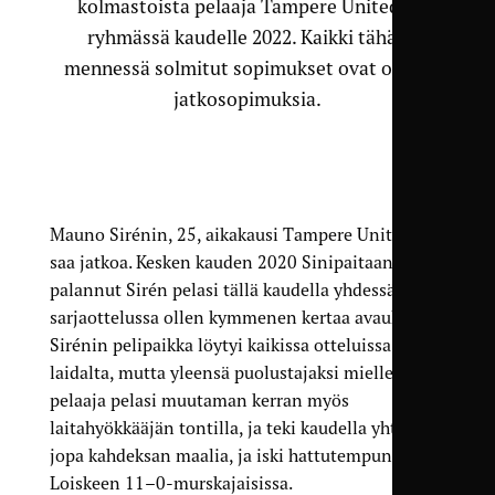
kolmastoista pelaaja Tampere Unitedin
ryhmässä kaudelle 2022. Kaikki tähän
mennessä solmitut sopimukset ovat olleet
jatkosopimuksia.
Mauno Sirénin, 25, aikakausi Tampere Unitedissa
saa jatkoa. Kesken kauden 2020 Sinipaitaan
palannut Sirén pelasi tällä kaudella yhdessätoista
sarjaottelussa ollen kymmenen kertaa avauksessa.
Sirénin pelipaikka löytyi kaikissa otteluissa
laidalta, mutta yleensä puolustajaksi mielletty
pelaaja pelasi muutaman kerran myös
laitahyökkääjän tontilla, ja teki kaudella yhteensä
jopa kahdeksan maalia, ja iski hattutempun
Loiskeen 11–0-murskajaisissa.