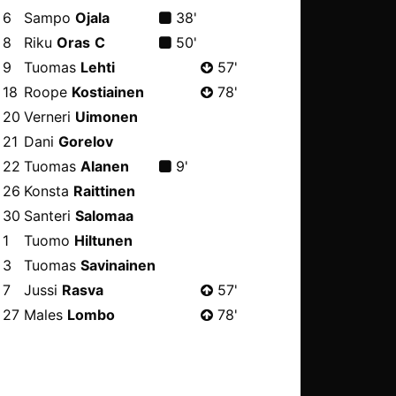
6
Sampo
Ojala
38'
8
Riku
Oras
C
50'
9
Tuomas
Lehti
57'
18
Roope
Kostiainen
78'
20
Verneri
Uimonen
21
Dani
Gorelov
22
Tuomas
Alanen
9'
26
Konsta
Raittinen
30
Santeri
Salomaa
1
Tuomo
Hiltunen
3
Tuomas
Savinainen
7
Jussi
Rasva
57'
27
Males
Lombo
78'