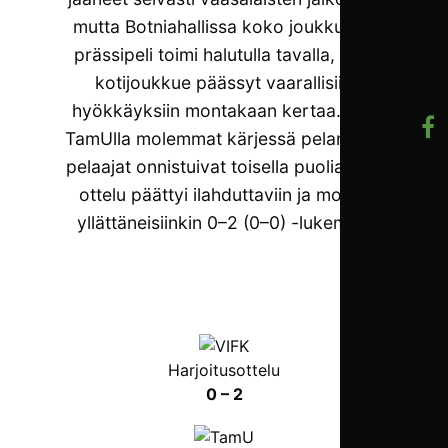
mutta Botniahallissa koko joukkueen
prässipeli toimi halutulla tavalla, eikä
kotijoukkue päässyt vaarallisiin
hyökkäyksiin montakaan kertaa. Kun
TamUlla molemmat kärjessä pelanneet
pelaajat onnistuivat toisella puoliajalla,
ottelu päättyi ilahduttaviin ja monet
yllättäneisiinkin 0–2 (0–0) -lukemiin.
Harjoitusottelu
0 – 2