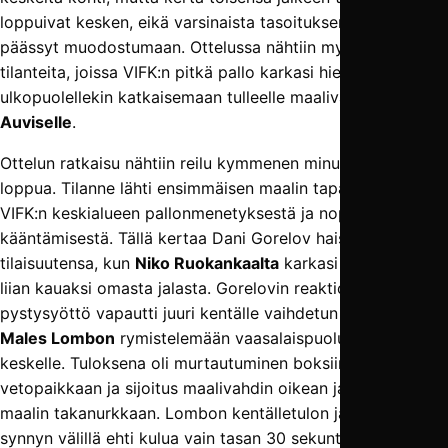
loppuivat kesken, eikä varsinaista tasoituksen uhkaa
päässyt muodostumaan. Ottelussa nähtiin myös lukuisia
tilanteita, joissa VIFK:n pitkä pallo karkasi hienosti boksin
ulkopuolellekin katkaisemaan tulleelle maalivahti
Juuso
Auviselle
.
Ottelun ratkaisu nähtiin reilu kymmenen minuuttia ennen
loppua. Tilanne lähti ensimmäisen maalin tapaan liikkeelle
VIFK:n keskialueen pallonmenetyksestä ja nopeasta pelin
kääntämisestä. Tällä kertaa Dani Gorelov haistoi
tilaisuutensa, kun
Niko Ruokankaalta
karkasi pallo hetkeksi
liian kauaksi omasta jalasta. Gorelovin reaktiomainen
pystysyöttö vapautti juuri kentälle vaihdetun testipelaaja
Males Lombon
rymistelemään vaasalaispuolustuksen
keskelle. Tuloksena oli murtautuminen boksiin
vetopaikkaan ja sijoitus maalivahdin oikean jalan vierestä
maalin takanurkkaan. Lombon kentälletulon ja maalin
synnyn välillä ehti kulua vain tasan 30 sekuntia.