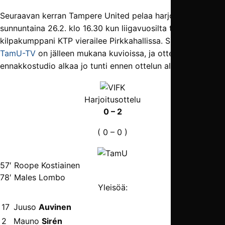
Seuraavan kerran Tampere United pelaa harjoitusottelun
sunnuntaina 26.2. klo 16.30 kun liigavuosilta tuttu
kilpakumppani KTP vierailee Pirkkahallissa. Silloin myös
TamU-TV
on jälleen mukana kuvioissa, ja ottelun
ennakkostudio alkaa jo tunti ennen ottelun alkua klo 15.30.
Harjoitusottelu
0 – 2
( 0 – 0 )
57′ Roope Kostiainen
78′ Males Lombo
Yleisöä:
17
Juuso
Auvinen
2
Mauno
Sirén