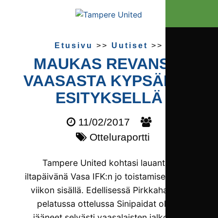
Etusivu
>>
Uutiset
>>
MAUKAS REVANSSI
VAASASTA KYPSÄLLÄ
ESITYKSELLÄ
11/02/2017
Otteluraportti
Tampere United kohtasi lauantai-
iltapäivänä Vasa IFK:n jo toistamisen parin
viikon sisällä. Edellisessä Pirkkahallissa
pelatussa ottelussa Sinipaidat olivat
jääneet selvästi vaasalaisten jalkoihin,