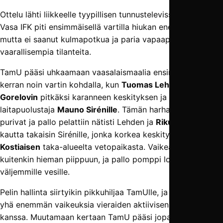
Ottelu lähti liikkeelle tyypillisen tunnustelevissa merkeissä.
Vasa IFK piti ensimmäisellä vartilla hiukan enemmän palloa,
mutta ei saanut kulmapotkua ja paria vapaapotkua
vaarallisempia tilanteita.
TamU pääsi uhkaamaan vaasalaismaalia ensimmäisen
kerran noin vartin kohdalla, kun
Tuomas Lehti
haki
Dani
Gorelovin
pitkäksi karanneen keskityksen ja syötti alas
laitapuolustaja
Mauno Sirénille
. Tämän harhautukset
purivat ja pallo pelattiin nätisti Lehden ja
Riku Oraksen
kautta takaisin Sirénille, jonka korkea keskitys löysi
Roope
Kostiaisen
taka-alueelta vetopaikasta. Vaikea laukaus jäi
kuitenkin hieman piippuun, ja pallo pomppi lopulta
väljemmille vesille.
Pelin hallinta siirtyikin pikkuhiljaa TamUlle, ja VIFK:lla oli
yhä enemmän vaikeuksia vieraiden aktiivisen prässipelin
kanssa. Muutamaan kertaan TamU pääsi jopa