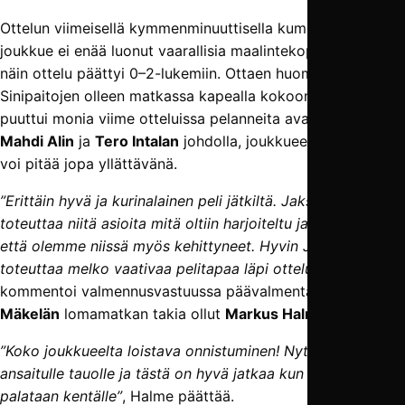
Ottelun viimeisellä kymmenminuuttisella kumpikaan
joukkue ei enää luonut vaarallisia maalintekopaikkoja, ja
näin ottelu päättyi 0–2-lukemiin. Ottaen huomioon
Sinipaitojen olleen matkassa kapealla kokoonpanolla, josta
puuttui monia viime otteluissa pelanneita avainpelaajia
Mahdi Alin
ja
Tero Intalan
johdolla, joukkueen suoritusta
voi pitää jopa yllättävänä.
”Erittäin hyvä ja kurinalainen peli jätkiltä. Jaksettiin
toteuttaa niitä asioita mitä oltiin harjoiteltu ja näki selvästi
että olemme niissä myös kehittyneet. Hyvin Jaksettiin
toteuttaa melko vaativaa pelitapaa läpi ottelun”
,
kommentoi valmennusvastuussa päävalmentaja
Mikko
Mäkelän
lomamatkan takia ollut
Markus Halme
.
”Koko joukkueelta loistava onnistuminen! Nyt jätkät pääsee
ansaitulle tauolle ja tästä on hyvä jatkaa kun seuraavaksi
palataan kentälle”
, Halme päättää.