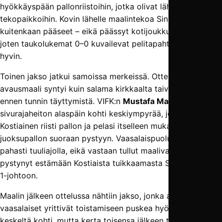
hyökkäyspään pallonriistoihin, jotka olivat lähellä johtaa
tekopaikkoihin. Kovin lähelle maalintekoa Sinipaidat eivät
kuitenkaan pääseet – eikä päässyt kotijoukkue VIFK:kaan,
joten taukolukemat 0–0 kuvailevat pelitapahtumia erittäin
hyvin.
Toinen jakso jatkui samoissa merkeissä. Ottelun
avausmaali syntyi kuin salama kirkkaalta taivaalta hieman
ennen tunnin täyttymistä. VIFK:n
Mustafa Maki
suuntasi
sivurajaheiton alaspäin kohti keskiympyrää, jossa Roope
Kostiainen riisti pallon ja pelasi itselleen mukavan
juoksupallon suoraan pystyyn. Vaasalaispuolustus oli
pahasti tuuliajolla, eikä vastaan tullut maalivahtikaan
pystynyt estämään Kostiaista tuikkaamasta Sinipaitoja 0–
1-johtoon.
Maalin jälkeen ottelussa nähtiin jakso, jonka aikana
vaasalaiset yrittivät toistamiseen puskea hyökkäyksiään
keskeltä kohti, mutta kerta toisensa jälkeen tila ja aika