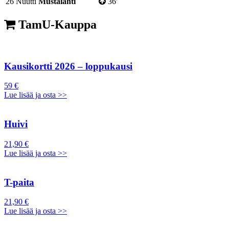
26
Nuutti
Mustalahti
36'
TamU-Kauppa
Kausikortti 2026 – loppukausi
59 €
Lue lisää ja osta >>
Huivi
21,90 €
Lue lisää ja osta >>
T-paita
21,90 €
Lue lisää ja osta >>