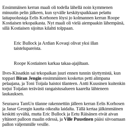
Ensimmäisen kerran maali oli todella lähellä noin kymmenen
minuutin pelin jälkeen, kun syvälle keskityspaikkaan pelattu
laitapuolustaja Eelis Korhonen löysi jo kolmannen kerran Roope
Kostiaisen tekopaikasta. Nyt maali oli vielä aiempaakin lähempänä,
sillä Kostiaisen sijoitus kilahti tolppaan.
Eric Bullock ja Ardian Kovaqi olivat yksi illan
taistelupareista.
Roope Kostiainen karkaa takaa-ajajiltaan.
Ilves-Kissatkin sai tekopaikan juuri ennen tunnin täyttymistä, kun
toppari
Biran Jengin
ensimmäinen kosketus petti alimpana
pelaajana, ja Toni Toijala haistoi tilanteen. Antti Kuusinen kuitenkin
torjui Toijalan terävästi rangaistusalueen kaarelta lähteneen
laukauksen.
Seuraava TamUn tilanne rakennettiin jälleen kerran Eelis Korhosen
ja Janar Georgin kautta oikealta laidalta. Tällä kertaa jälkimmäinen
keskitti syvältä, mutta Eric Bullock ja Eetu Räisänen eivät aivan
yltäneet palloon maalin edessä, ja
Ville Puustinen
pääsi siivoamaan
pallon väljemmille vesille.