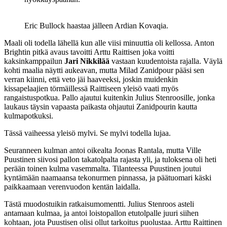
Eric Bullock haastaa jälleen Ardian Kovaqia.
Maali oli todella lähellä kun alle viisi minuuttia oli kellossa. Anton
Brightin pitkä avaus tavoitti Arttu Raittisen joka voitti
kaksinkamppailun
Jari Nikkilää
vastaan kuudentoista rajalla. Väylä
kohti maalia näytti aukeavan, mutta Milad Zanidpour pääsi sen
verran kiinni, että veto jäi haaveeksi, joskin muidenkin
kissapelaajien törmäillessä Raittiseen yleisö vaati myös
rangaistuspotkua. Pallo ajautui kuitenkin Julius Stenroosille, jonka
laukaus täysin vapaasta paikasta ohjautui Zanidpourin kautta
kulmapotkuksi.
Tässä vaiheessa yleisö mylvi. Se mylvi todella lujaa.
Seuranneen kulman antoi oikealta Joonas Rantala, mutta Ville
Puustinen siivosi pallon takatolpalta rajasta yli, ja tuloksena oli heti
perään toinen kulma vasemmalta. Tilanteessa Puustinen joutui
kyntämään naamaansa tekonurmen pinnassa, ja päätuomari käski
paikkaamaan verenvuodon kentän laidalla.
Tästä muodostuikin ratkaisumomentti. Julius Stenroos asteli
antamaan kulmaa, ja antoi loistopallon etutolpalle juuri siihen
kohtaan, jota Puustisen olisi ollut tarkoitus puolustaa. Arttu Raittinen