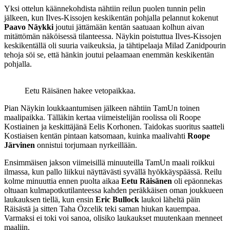
Yksi ottelun käännekohdista nähtiin reilun puolen tunnin pelin
jälkeen, kun Ilves-Kissojen keskikentän pohjalla pelannut kokenut
Paavo Näykki
joutui jättämään kentän saatuaan kolhun aivan
mitättömän näköisessä tilanteessa. Näykin poistuttua Ilves-Kissojen
keskikentällä oli suuria vaikeuksia, ja tähtipelaaja Milad Zanidpourin
tehoja söi se, että hänkin joutui pelaamaan enemmän keskikentän
pohjalla.
Eetu Räisänen hakee vetopaikkaa.
Pian Näykin loukkaantumisen jälkeen nähtiin TamUn toinen
maalipaikka. Tälläkin kertaa viimeistelijän roolissa oli Roope
Kostiainen ja keskittäjänä Eelis Korhonen. Taidokas suoritus saatteli
Kostiaisen kentän pintaan katsomaan, kuinka maalivahti
Roope
Järvinen
onnistui torjumaan nyrkeillään.
Ensimmäisen jakson viimeisillä minuuteilla TamUn maali roikkui
ilmassa, kun pallo liikkui näyttävästi syvällä hyökkäyspäässä. Reilu
kolme minuuttia ennen puolta aikaa
Eetu Räisänen
oli epäonnekas
oltuaan kulmapotkutilanteessa kahden peräkkäisen oman joukkueen
laukauksen tiellä, kun ensin
Eric Bullock
laukoi läheltä päin
Räisästä ja sitten Taha Özcelik teki saman hiukan kauempaa.
Varmaksi ei toki voi sanoa, olisiko laukaukset muutenkaan menneet
maaliin.