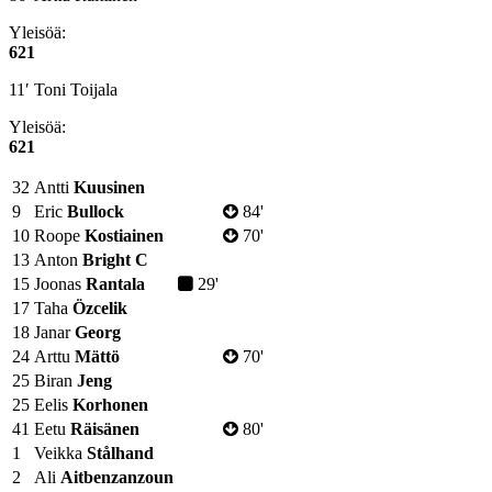
Yleisöä:
621
11′ Toni Toijala
Yleisöä:
621
32
Antti
Kuusinen
9
Eric
Bullock
84'
10
Roope
Kostiainen
70'
13
Anton
Bright
C
15
Joonas
Rantala
29'
17
Taha
Özcelik
18
Janar
Georg
24
Arttu
Mättö
70'
25
Biran
Jeng
25
Eelis
Korhonen
41
Eetu
Räisänen
80'
1
Veikka
Stålhand
2
Ali
Aitbenzanzoun