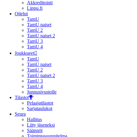
Akkreditointi
Lippu.fi
Ottelut
TamU
TamU naiset
TamU 2
TamU naiset 2
TamU 3
TamU 4
Joukkueet
TamU
TamU naiset
TamU 2
TamU naiset 2
TamU 3
TamU 4
Junnusivustolle
Tilastot
Pelaajatilastot
Sarjataulukot
Seura
Hallitus
Liity jäseneksi
Säännöt
Toimintasuunnitelma