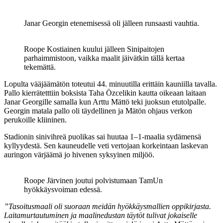
Janar Georgin etenemisessä oli jälleen runsaasti vauhtia.
Roope Kostiainen kuului jälleen Sinipaitojen
parhaimmistoon, vaikka maalit jäivätkin tällä kertaa
tekemättä.
Lopulta vääjäämätön toteutui 44. minuutilla erittäin kauniilla tavalla.
Pallo kierrätetttiin boksista Taha Özcelikin kautta oikeaan laitaan
Janar Georgille samalla kun Arttu Mättö teki juoksun etutolpalle.
Georgin matala pallo oli täydellinen ja Mätön ohjaus verkon
perukoille kliininen.
Stadionin sinivihreä puolikas sai huutaa 1–1-maalia sydämensä
kyllyydestä. Sen kauneudelle veti vertojaan korkeintaan laskevan
auringon värjäämä jo hivenen syksyinen miljöö.
Roope Järvinen joutui polvistumaan TamUn
hyökkäysvoiman edessä.
”Tasoitusmaali oli suoraan meidän hyökkäysmallien oppikirjasta.
Laitamurtautuminen ja maalinedustan täytöt tulivat jokaiselle