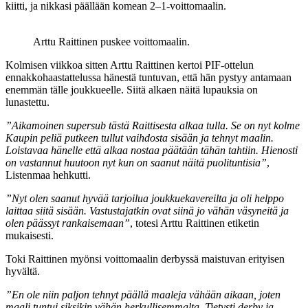
kiitti, ja nikkasi päällään komean 2–1-voittomaalin.
Arttu Raittinen puskee voittomaalin.
Kolmisen viikkoa sitten Arttu Raittinen kertoi PIF-ottelun
ennakkohaastattelussa hänestä tuntuvan, että hän pystyy antamaan
enemmän tälle joukkueelle. Siitä alkaen näitä lupauksia on
lunastettu.
”Aikamoinen supersub tästä Raittisesta alkaa tulla. Se on nyt kolme
Kaupin peliä putkeen tullut vaihdosta sisään ja tehnyt maalin.
Loistavaa hänelle että alkaa nostaa päätään tähän tahtiin. Hienosti
on vastannut huutoon nyt kun on saanut näitä puolituntisia”
,
Listenmaa hehkutti.
”Nyt olen saanut hyvää tarjoilua joukkuekavereilta ja oli helppo
laittaa siitä sisään. Vastustajatkin ovat siinä jo vähän väsyneitä ja
olen päässyt rankaisemaan”
, totesi Arttu Raittinen etiketin
mukaisesti.
Toki Raittinen myönsi voittomaalin derbyssä maistuvan erityisen
hyvältä.
”En ole niin paljon tehnyt päällä maaleja vähään aikaan, joten
maali tuntui siksikin vähän herkullisemmalta. Tietysti derby ja