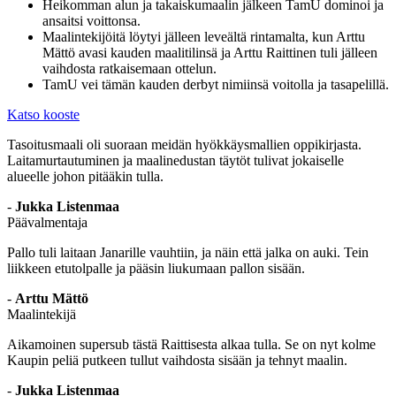
Heikomman alun ja takaisku­maalin jälkeen TamU dominoi ja
ansaitsi voittonsa.
Maalintekijöitä löytyi jälleen leveältä rintamalta, kun Arttu
Mättö avasi kauden maalitilinsä ja Arttu Raittinen tuli jälleen
vaihdosta ratkaisemaan ottelun.
TamU vei tämän kauden derbyt nimiinsä voitolla ja tasapelillä.
Katso kooste
Tasoitusmaali oli suoraan meidän hyökkäysmallien oppikirjasta.
Laitamurtautuminen ja maalinedustan täytöt tulivat jokaiselle
alueelle johon pitääkin tulla.
-
Jukka Listenmaa
Päävalmentaja
Pallo tuli laitaan Janarille vauhtiin, ja näin että jalka on auki. Tein
liikkeen etutolpalle ja pääsin liukumaan pallon sisään.
-
Arttu Mättö
Maalintekijä
Aikamoinen supersub tästä Raittisesta alkaa tulla. Se on nyt kolme
Kaupin peliä putkeen tullut vaihdosta sisään ja tehnyt maalin.
-
Jukka Listenmaa