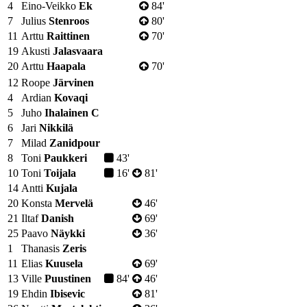
4
Eino-Veikko
Ek
84'
7
Julius
Stenroos
80'
11
Arttu
Raittinen
70'
19
Akusti
Jalasvaara
20
Arttu
Haapala
70'
12
Roope
Järvinen
4
Ardian
Kovaqi
5
Juho
Ihalainen
C
6
Jari
Nikkilä
7
Milad
Zanidpour
8
Toni
Paukkeri
43'
10
Toni
Toijala
16'
81'
14
Antti
Kujala
20
Konsta
Mervelä
46'
21
Iltaf
Danish
69'
25
Paavo
Näykki
36'
1
Thanasis
Zeris
11
Elias
Kuusela
69'
13
Ville
Puustinen
84'
46'
19
Ehdin
Ibisevic
81'