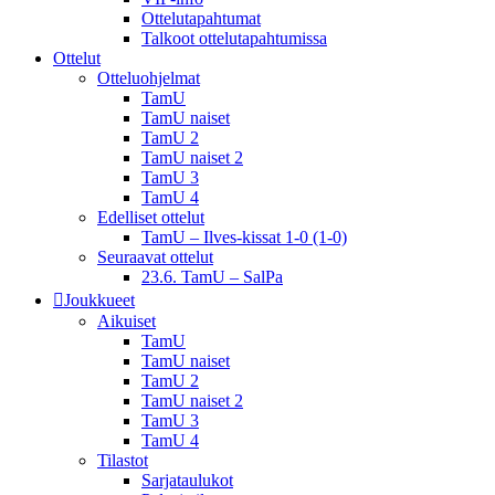
Ottelutapahtumat
Talkoot ottelu­tapahtumissa
Ottelut
Otteluohjelmat
TamU
TamU naiset
TamU 2
TamU naiset 2
TamU 3
TamU 4
Edelliset ottelut
TamU – Ilves-kissat 1-0 (1-0)
Seuraavat ottelut
23.6. TamU – SalPa
Joukkueet
Aikuiset
TamU
TamU naiset
TamU 2
TamU naiset 2
TamU 3
TamU 4
Tilastot
Sarjataulukot