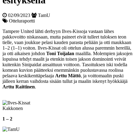
esityksellä
02/09/2023
TamU
Otteluraportti
Tampere United lähti derbyyn Ilves-Kissoja vastaan lähes
pakkovoitto niskassaan, mutta paineet eivät tulleet tuloksen teon
tielle, vaan joukkue pelasi kauden parasta peliään ja otti maukkaan
1–2 (1–1) voiton. Ilves-Kissat oli ottelun alussa paremmin hereillä,
ja otti aikaisen johdon
Toni Toijalan
maalilla. Molempien jaksojen
lopuissa tehdyt maalit ja etenkin toisen jakson dominointi veivät
kuitenkin Sinipaidat ansaittuun voittoon. Tasoituksen iski todella
komean kuvion päätteeksi enemmänkin puolustavassa roolissa
pelaava keskikenttäpelaaja
Arttu Mättö
, ja voittomaalin puski
jälleen kerran vaihdosta sisään tullut ja maalin iskenyt hyökkääjä
Arttu Raittinen
.
Kakkonen
1 – 2