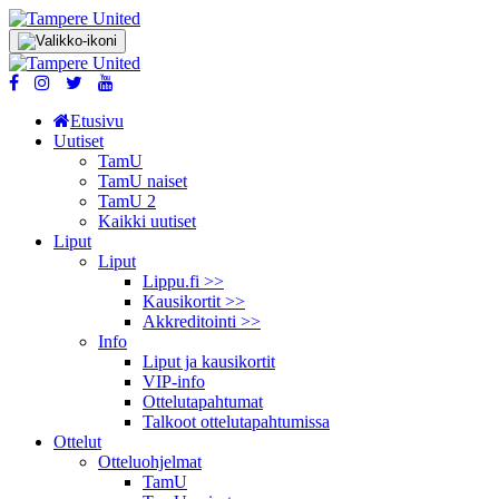
Etusivu
Uutiset
TamU
TamU naiset
TamU 2
Kaikki uutiset
Liput
Liput
Lippu.fi >>
Kausikortit >>
Akkreditointi >>
Info
Liput ja kausikortit
VIP-info
Ottelutapahtumat
Talkoot ottelu­tapahtumissa
Ottelut
Otteluohjelmat
TamU