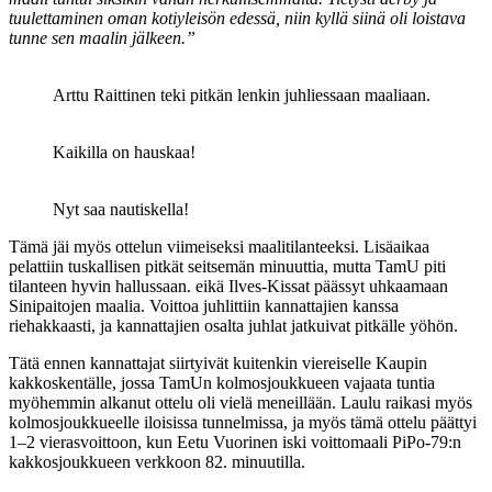
tuulettaminen oman kotiyleisön edessä, niin kyllä siinä oli loistava
tunne sen maalin jälkeen.”
Arttu Raittinen teki pitkän lenkin juhliessaan maaliaan.
Kaikilla on hauskaa!
Nyt saa nautiskella!
Tämä jäi myös ottelun viimeiseksi maalitilanteeksi. Lisäaikaa
pelattiin tuskallisen pitkät seitsemän minuuttia, mutta TamU piti
tilanteen hyvin hallussaan. eikä Ilves-Kissat päässyt uhkaamaan
Sinipaitojen maalia. Voittoa juhlittiin kannattajien kanssa
riehakkaasti, ja kannattajien osalta juhlat jatkuivat pitkälle yöhön.
Tätä ennen kannattajat siirtyivät kuitenkin viereiselle Kaupin
kakkoskentälle, jossa TamUn kolmosjoukkueen vajaata tuntia
myöhemmin alkanut ottelu oli vielä meneillään. Laulu raikasi myös
kolmosjoukkueelle iloisissa tunnelmissa, ja myös tämä ottelu päättyi
1–2 vierasvoittoon, kun Eetu Vuorinen iski voittomaali PiPo-79:n
kakkosjoukkueen verkkoon 82. minuutilla.