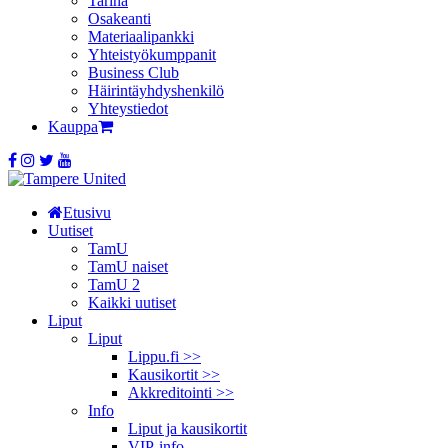
Tarina
Osakeanti
Materiaalipankki
Yhteistyö­kumppanit
Business Club
Häirintä­yhdyshenkilö
Yhteystiedot
Kauppa
Etusivu
Uutiset
TamU
TamU naiset
TamU 2
Kaikki uutiset
Liput
Liput
Lippu.fi >>
Kausikortit >>
Akkreditointi >>
Info
Liput ja kausikortit
VIP-info