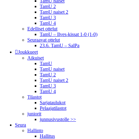
TamU naiset
TamU 2
TamU naiset 2
TamU 3
TamU 4
Edelliset ottelut
TamU – Ilves-kissat 1-0 (1-0)
Seuraavat ottelut
23.6. TamU – SalPa
Joukkueet
Aikuiset
TamU
TamU naiset
TamU 2
TamU naiset 2
TamU 3
TamU 4
Tilastot
Sarjataulukot
Pelaajatilastot
juniorit
junnusivustolle >>
Seura
Hallinto
Hallitus