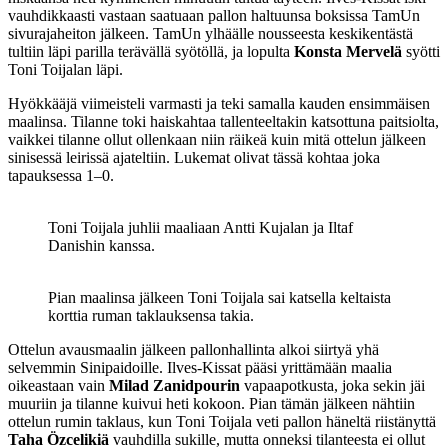
vauhdikkaasti vastaan saatuaan pallon haltuunsa boksissa TamUn
sivurajaheiton jälkeen. TamUn ylhäälle nousseesta keskikentästä
tultiin läpi parilla terävällä syötöllä, ja lopulta
Konsta Mervelä
syötti
Toni Toijalan läpi.
Hyökkääjä viimeisteli varmasti ja teki samalla kauden ensimmäisen
maalinsa. Tilanne toki haiskahtaa tallenteeltakin katsottuna paitsiolta,
vaikkei tilanne ollut ollenkaan niin räikeä kuin mitä ottelun jälkeen
sinisessä leirissä ajateltiin. Lukemat olivat tässä kohtaa joka
tapauksessa 1–0.
Toni Toijala juhlii maaliaan Antti Kujalan ja Iltaf
Danishin kanssa.
Pian maalinsa jälkeen Toni Toijala sai katsella keltaista
korttia ruman taklauksensa takia.
Ottelun avausmaalin jälkeen pallonhallinta alkoi siirtyä yhä
selvemmin Sinipaidoille. Ilves-Kissat pääsi yrittämään maalia
oikeastaan vain
Milad Zanidpourin
vapaapotkusta, joka sekin jäi
muuriin ja tilanne kuivui heti kokoon. Pian tämän jälkeen nähtiin
ottelun rumin taklaus, kun Toni Toijala veti pallon häneltä riistänyttä
Taha Özcelikiä
vauhdilla sukille, mutta onneksi tilanteesta ei ollut