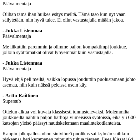
Päävalmentaja
Olihan tämä ihan huikea esitys meiltä. Tämä taso kun nyt vaan
säilytetään, niin hyvä tulee. Ei ollut vastustajalla mitään jakoa.
-
Jukka Listenmaa
Päävalmentaja
Me liikuttiin paremmin ja olimme paljon kompaktimpi joukkue,
jolloin syöttömatkat olivat lyhyemmät kuin vastustajalla.
-
Jukka Listenmaa
Päävalmentaja
Hyvä ehjä peli meiltä, vaikka lopussa jouduttiin puolustamaan johto­
asemaa, niin kuin näissä peleissä usein käy.
-
Arttu Raittinen
Supersub
Ottelun alkua voi kuvata klassisesti tunnustelevaksi. Molemmilta
joukkueilta nähtiin paljon harhoja viimeisissä syötöissä, eikä yli 600
katsojan yleisö päässyt nautiskelemaan maalinteko­tilanteista.
Kaupin jalkapallostadion sinivihreä puolikas sai kylmän suihkun
niskaansa heti kymmenen minuutin tultua täyteen. Ilves-Kissat iski