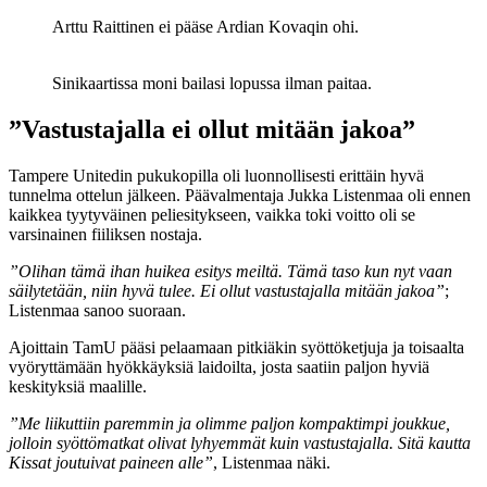
Arttu Raittinen ei pääse Ardian Kovaqin ohi.
Sinikaartissa moni bailasi lopussa ilman paitaa.
”Vastustajalla ei ollut mitään jakoa”
Tampere Unitedin pukukopilla oli luonnollisesti erittäin hyvä
tunnelma ottelun jälkeen. Päävalmentaja Jukka Listenmaa oli ennen
kaikkea tyytyväinen peliesitykseen, vaikka toki voitto oli se
varsinainen fiiliksen nostaja.
”Olihan tämä ihan huikea esitys meiltä. Tämä taso kun nyt vaan
säilytetään, niin hyvä tulee. Ei ollut vastustajalla mitään jakoa”
;
Listenmaa sanoo suoraan.
Ajoittain TamU pääsi pelaamaan pitkiäkin syöttöketjuja ja toisaalta
vyöryttämään hyökkäyksiä laidoilta, josta saatiin paljon hyviä
keskityksiä maalille.
”Me liikuttiin paremmin ja olimme paljon kompaktimpi joukkue,
jolloin syöttömatkat olivat lyhyemmät kuin vastustajalla. Sitä kautta
Kissat joutuivat paineen alle”
, Listenmaa näki.