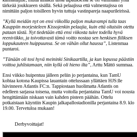
tärkeää joukkueen sisällä. Sekä pelaajissa että valmentajissa on
nimittäin paljon toisilleen hyvin tuttuja vastinpareja naapurileirissä.
”Kyllä meidän nyt on ensi viikollla paljon mukavampi tulla taas
Kauppiin morjesteleen Kissojenkin pelaajia, kuin että oltaisiin otettu
pataan tästä. Nyt tiedetään että ensi viikosta tulee todella hyvä
reeniviikko, ja toivottavasti tämä voitto nostaa sen henkisen fiiliksen
loppukauteen huippuunsa. Se on vähän ollut haussa”
, Listenmaa
puntaroi.
”Tänään oli tosi hyvä meininki Sinikaartilla, ja kun lopussa päästiin
voittoa juhlistamaan, niin kyllä oli hieno ilta”
, Arttu Mättö summaa.
Ensi viikko huipentuu jälleen peliin jo perjantaina, kun TamU
kohtaa kotona Kaupissa lauantain ottelussaan yllättäen HJS:lle
hävinneen Atlantis FC:n. Tappiostaan huolimatta Atlantis on
edelleen sarjassa toisena, mutta voitolla perjantaina TamU voi nousta
hengittämään niskaan vain kahden pisteen päähän. Ottelu
potkaistaan käyntiin Kaupin jalkapallostadionilla perjantaina 8.9. klo
19.00. Tervetuloa mukaan!
Derbyvoittajat!