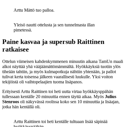
Arttu Mättö tuo palloa.
Yleisö nautti ottelusta ja sen tunnelmasta illan
pimetessä.
Paine kasvaa ja supersub Raittinen
ratkaisee
Ottelun viimeisen kahdenkymmenen minuutin aikana TamUn maali
alkoi näyttää yhä vääjäämättömämmältä. Hyökkäyksiä tuotiin ylös
tiheään tahtiin, ja myös kulmapotkuja nähtiin yhtenään, ja pallot
tulivat kerta toisensa jälkeen vaarallisesti luukulle. Yksi voiton
tekijöistä oli vaihtopelaajien tuoma lisäpanos.
Erityisesti Arttu Raittinen toi heti uutta virtaa hyökkäysppähän
tullessaan kentälle 20 minuuttia ennen täyttä aikaa. Myös
Julius
Stenroos
oli näkyvässä roolissa koko sen 10 minuuttia ja lisäajan,
jotka hän kentällä oli.
Arttu Raittinen toi heti kentälle tultuaan lisää säpinää
hyökkäyspäähän.