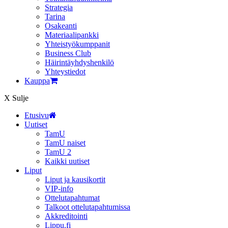
Strategia
Tarina
Osakeanti
Materiaalipankki
Yhteistyö­kumppanit
Business Club
Häirintä­yhdyshenkilö
Yhteystiedot
Kauppa
X
Sulje
Etusivu
Uutiset
TamU
TamU naiset
TamU 2
Kaikki uutiset
Liput
Liput ja kausikortit
VIP-info
Ottelutapahtumat
Talkoot ottelutapahtumissa
Akkreditointi
Lippu.fi