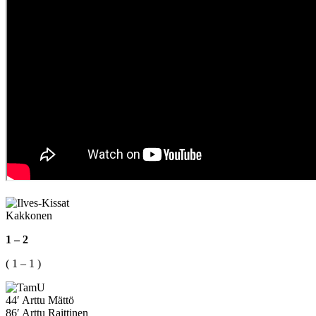
Kakkonen
1 – 2
( 1 – 1 )
44′ Arttu Mättö
86′ Arttu Raittinen