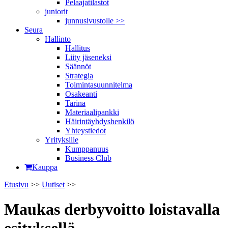
Pelaajatilastot
juniorit
junnusivustolle >>
Seura
Hallinto
Hallitus
Liity jäseneksi
Säännöt
Strategia
Toimintasuunnitelma
Osakeanti
Tarina
Materiaalipankki
Häirintä­yhdyshenkilö
Yhteystiedot
Yrityksille
Kumppanuus
Business Club
Kauppa
Etusivu
>>
Uutiset
>>
Maukas derby­voitto loistavalla