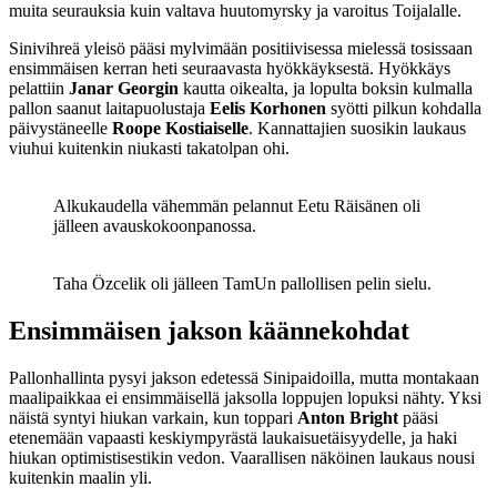
muita seurauksia kuin valtava huutomyrsky ja varoitus Toijalalle.
Sinivihreä yleisö pääsi mylvimään positiivisessa mielessä tosissaan
ensimmäisen kerran heti seuraavasta hyökkäyksestä. Hyökkäys
pelattiin
Janar Georgin
kautta oikealta, ja lopulta boksin kulmalla
pallon saanut laitapuolustaja
Eelis Korhonen
syötti pilkun kohdalla
päivystäneelle
Roope Kostiaiselle
. Kannattajien suosikin laukaus
viuhui kuitenkin niukasti takatolpan ohi.
Alkukaudella vähemmän pelannut Eetu Räisänen oli
jälleen avauskokoonpanossa.
Taha Özcelik oli jälleen TamUn pallollisen pelin sielu.
Ensimmäisen jakson käännekohdat
Pallonhallinta pysyi jakson edetessä Sinipaidoilla, mutta montakaan
maalipaikkaa ei ensimmäisellä jaksolla loppujen lopuksi nähty. Yksi
näistä syntyi hiukan varkain, kun toppari
Anton Bright
pääsi
etenemään vapaasti keskiympyrästä laukaisuetäisyydelle, ja haki
hiukan optimistisestikin vedon. Vaarallisen näköinen laukaus nousi
kuitenkin maalin yli.