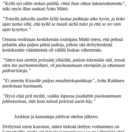
”Kyllä nyt oltiin niskan päällä, ehkä ihan alkua lukuunottamatta”
,
näki myös illan sankari Arttu Mättö.
”Toisella jaksolla saatiin kyllä luotua paikkoja aika hyvin, ja koko
ajan tuntui siltä, että kyllä se maali sieltä tulee ja että se on vain
ajan kysymys.”
Omasta roolistaan keskikentän rouhijana Mättö totesi, että pelissä
pelattiin aika paljon pitkiä palloja, jolloin sitä derbyhenkistä
keskikentän vääntämistä oli välillä hiukan vähemmän.
”Sitten kun alettiin prässätä ylhäältä, pääsin tekemään sitä, missä
olen itse parhaimmillani, eli puolustamaan eteenpäin ja ottamaan
pallonriistoja.”
”Ei annettu Kissoille paljoa maalintekopaikkoja”
, Arttu Raittinen
puolestaan huomautti.
”Hyvä ehjä peli meiltä, vaikka lopussa jouduttiin puolustamaan
johtoasemaa, niin kuin näissä peleissä usein käy.”
Joukkue ja kannattaja juhlivat ottelun jälkeen.
Derbyissä usein korostuu, miten tärkeää derbyn voittaminen on
kannattajille, mutta ainakin tässä tapauksessa se on vähintään yhtä