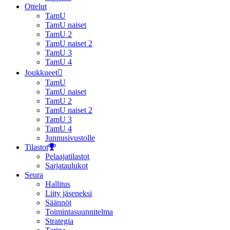
Ottelut
TamU
TamU naiset
TamU 2
TamU naiset 2
TamU 3
TamU 4
Joukkueet
TamU
TamU naiset
TamU 2
TamU naiset 2
TamU 3
TamU 4
Junnusivustolle
Tilastot
Pelaajatilastot
Sarjataulukot
Seura
Hallitus
Liity jäseneksi
Säännöt
Toimintasuunnitelma
Strategia