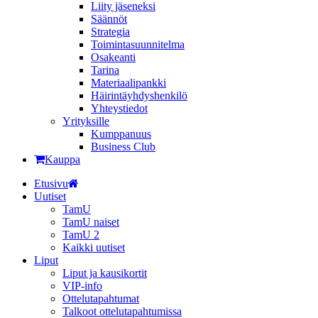
Liity jäseneksi
Säännöt
Strategia
Toimintasuunnitelma
Osakeanti
Tarina
Materiaalipankki
Häirintä­yhdyshenkilö
Yhteystiedot
Yrityksille
Kumppanuus
Business Club
Kauppa
Etusivu
Uutiset
TamU
TamU naiset
TamU 2
Kaikki uutiset
Liput
Liput ja kausikortit
VIP-info
Ottelutapahtumat
Talkoot ottelutapahtumissa