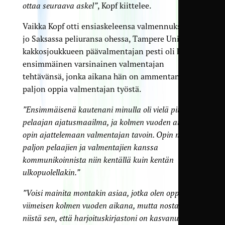
ottaa seuraava askel”
, Kopf kiittelee.
Vaikka Kopf otti ensiaskeleensa valmennukseen
jo Saksassa peliuransa ohessa, Tampere Unitedin
kakkosjoukkueen päävalmentajan pesti oli hänen
ensimmäinen varsinainen valmentajan
tehtävänsä, jonka aikana hän on ammentanut
paljon oppia valmentajan työstä.
”Ensimmäisenä kautenani minulla oli vielä pitkälti
pelaajan ajatusmaailma, ja kolmen vuoden aikana
opin ajattelemaan valmentajan tavoin. Opin myös
paljon pelaajien ja valmentajien kanssa
kommunikoinnista niin kentällä kuin kentän
ulkopuolellakin.”
”Voisi mainita montakin asiaa, jotka olen oppinut
viimeisen kolmen vuoden aikana, mutta nostan
niistä sen, että harjoituskirjastoni on kasvanut