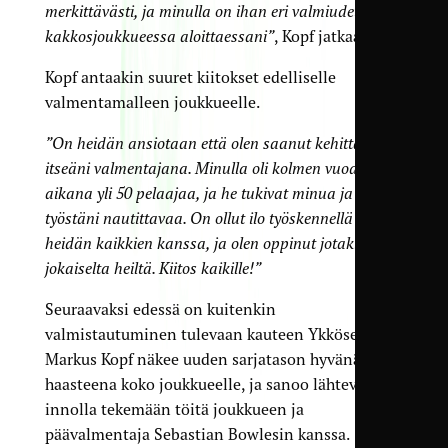
merkittävästi, ja minulla on ihan eri valmiudet kuin
kakkosjoukkueessa aloittaessani”
, Kopf jatkaa
Kopf antaakin suuret kiitokset edelliselle
valmentamalleen joukkueelle.
”On heidän ansiotaan että olen saanut kehittää
itseäni valmentajana. Minulla oli kolmen vuoden
aikana yli 50 pelaajaa, ja he tukivat minua ja tekivät
työstäni nautittavaa. On ollut ilo työskennellä
heidän kaikkien kanssa, ja olen oppinut jotakin ihan
jokaiselta heiltä. Kiitos kaikille!”
Seuraavaksi edessä on kuitenkin
valmistautuminen tulevaan kauteen Ykkösessä.
Markus Kopf näkee uuden sarjatason hyvänä
haasteena koko joukkueelle, ja sanoo lähtevänsä
innolla tekemään töitä joukkueen ja
päävalmentaja Sebastian Bowlesin kanssa.