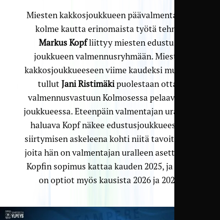
Miesten kakkosjoukkueen päävalmentajana
kolme kautta erinomaista työtä tehnyt
Markus Kopf
liittyy miesten edustus­
joukkueen valmennus­ryhmään. Miesten
kakkos­joukkueeseen viime kaudeksi mukaan
tullut
Jani Ristimäki
puolestaan ottaa
valmennus­vastuun Kolmosessa pelaavassa
joukkueessa. Eteenpäin valmentajan urallaan
haluava Kopf näkee edustus­joukkueeseen
siirtymisen askeleena kohti niitä tavoitteita,
joita hän on valmentajan uralleen asettanut.
Kopfin sopimus kattaa kauden 2025, ja siinä
on optiot myös kausista 2026 ja 2027.