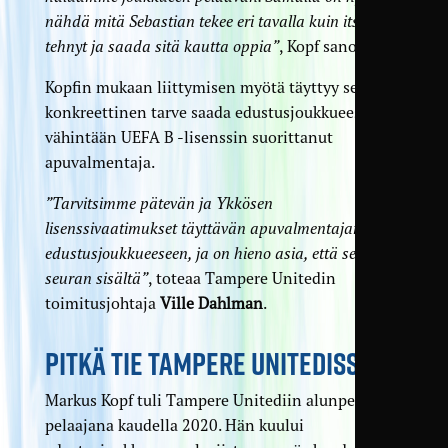
nähdä mitä Sebastian tekee eri tavalla kuin itse olen
tehnyt ja saada sitä kautta oppia”
, Kopf sanoo.
Kopfin mukaan liittymisen myötä täyttyy seuran
konkreettinen tarve saada edustusjoukkueeseen
vähintään UEFA B -lisenssin suorittanut
apuvalmentaja.
”Tarvitsimme pätevän ja Ykkösen
lisenssivaatimukset täyttävän apuvalmentajan
edustusjoukkueeseen, ja on hieno asia, että se löytyi
seuran sisältä”
, toteaa Tampere Unitedin
toimitusjohtaja
Ville Dahlman
.
PITKÄ TIE TAMPERE UNITEDISSA
Markus Kopf tuli Tampere Unitediin alunperin
pelaajana kaudella 2020. Hän kuului