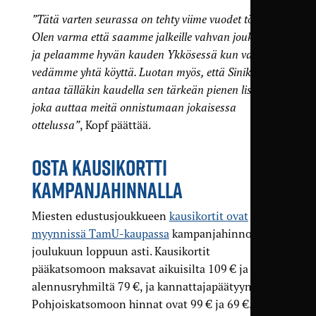
”Tätä varten seurassa on tehty viime vuodet töitä.
Olen varma että saamme jalkeille vahvan joukkueen
ja pelaamme hyvän kauden Ykkösessä kun vain
vedämme yhtä köyttä. Luotan myös, että Sinikaarti
antaa tälläkin kaudella sen tärkeän pienen lisän,
joka auttaa meitä onnistumaan jokaisessa
ottelussa”
, Kopf päättää.
OSTA KAUSIKORTTI
KAMPANJAHINNALLA
Miesten edustus­joukkueen
kausikortit ovat
myynnissä TamU-kaupassa
kampanja­hinnoilla
joulukuun loppuun asti. Kausikortit
pääkatsomoon maksavat aikuisilta 109 € ja
alennus­­ryhmiltä 79 €, ja kannattaja­­­päätyyn eli
Pohjois­katsomoon hinnat ovat 99 € ja 69 €.