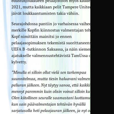
edustusjoukkueen pelaajistoon myös kaudella
2021, mutta kaikkiaan pelit Tampere Unitedissa
jäivät loukkaantumisten takia vähiin.
Seurajohdossa pantiin jo varhaisessa vaiheessa
merkille Kopfin kiinnostus valmentajan tehtäviin.
Kopf nimittäin mainitsi jo ennen
pelaajasopimuksen tekemistä suorittaneensa
UEFA B -tutkinnon Saksassa, ja näin siemen
ajatukselle valmennustehtävistä TamUssa oli
kylvetty.
”Minulla ei silloin ollut vielä sen tarkempaa
suunnitelmaa, mutta tiesin haluavani valmentaa
peliuran jälkeen. Nyt täytyy sanoa, että kaikki on
mennyt paremmin kuin olisin voinut silloin kuvitella.
Olen kiitollinen seuralle saamastani luottamuksesta,
kun sain päävalmentajan tehtävän hyvällä
sarjatasolla heti pelaajauran jälkeen, ja nyt on hyvä