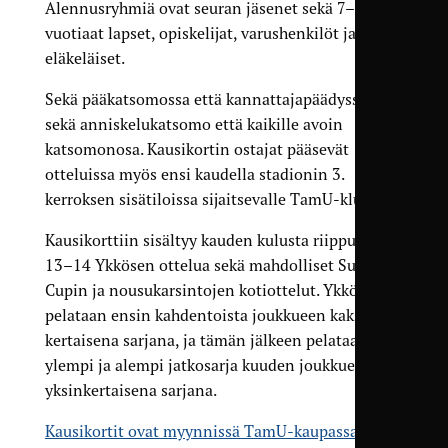
Alennus­­ryhmiä ovat seuran jäsenet sekä 7–16-
vuotiaat lapset, opiskelijat, varushenkilöt ja
eläkeläiset.
Sekä pääkatsomossa että kannattaja­­päädyssä on
sekä anniskelu­­katsomo että kaikille avoin
katsomonosa. Kausikortin ostajat pääsevät
otteluissa myös ensi kaudella stadionin 3.
kerroksen sisätiloissa sijaitsevalle TamU-klubille.
Kausikorttiin sisältyy kauden kulusta riippuen
13–14 Ykkösen ottelua sekä mahdolliset Suomen
Cupin ja nousu­karsintojen kotiottelut. Ykkönen
pelataan ensin kahdentoista joukkueen kaksin­
kertaisena sarjana, ja tämän jälkeen pelataan
ylempi ja alempi jatkosarja kuuden joukkueen
yksinkertaisena sarjana.
Kausikortit ovat myynnissä TamU-kaupassa
.