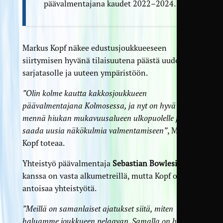
päävalmentajana kaudet 2022–2024.
Markus Kopf näkee edustus­joukkueeseen
siirtymisen hyvänä tilaisuutena päästä uudelle
sarjatasolle ja uuteen ympäristöön.
”Olin kolme kautta kakkosjoukkueen
päävalmentajana Kolmosessa, ja nyt on hyvä
mennä hiukan mukavuusalueen ulkopuolelle ja
saada uusia näkökulmia valmentamiseen”
, Markus
Kopf toteaa.
Yhteistyö päävalmentaja
Sebastian Bowlesin
kanssa on vasta alkumetreillä, mutta Kopf odottaa
antoisaa yhteistyötä.
”Meillä on samanlaiset ajatukset siitä, miten
haluamme joukkueen pelaavan. Samalla on hyvä