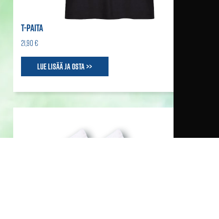
T-PAITA
21,90 €
Lue lisää ja osta >>