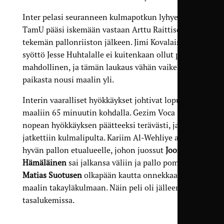
Inter pelasi seuranneen kulmapotkun lyhyenä, ja
TamU pääsi iskemään vastaan Arttu Raittisen
tekemän pallon­­riiston jälkeen. Jimi Kovalaisen
syöttö Jesse Huhtalalle ei kuitenkaan ollut paras
mahdollinen, ja tämän laukaus vähän vaikeasta
paikasta nousi maalin yli.
Interin vaaralliset hyökkäykset johtivat lopulta
maaliin 65 minuutin kohdalla. Gezim Voca laukoi
nopean hyökkäyksen päätteeksi terävästi, ja peliä
jatkettiin kulma­lipulta. Kariim Al-Wehliye antoi
hyvän pallon etualueelle, johon juossut
Joona
Hämäläinen
sai jalkansa väliin ja pallo pomppasi
Matias Suotusen
olkapään kautta onnekkaasti
maalin takayläkulmaan. Näin peli oli jälleen
tasalukemissa.