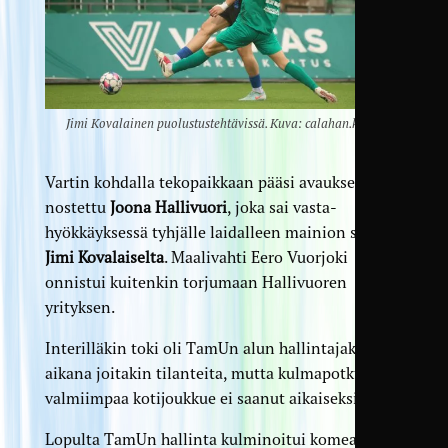
Jimi Kovalainen puolustustehtävissä. Kuva: calahan.kuvat
Vartin kohdalla tekopaikkaan pääsi avaukseen
nostettu
Joona Hallivuori
, joka sai vasta­
hyökkäyksessä tyhjälle laidalleen mainion syötön
Jimi Kovalaiselta
. Maalivahti Eero Vuorjoki
onnistui kuitenkin torjumaan Hallivuoren
yrityksen.
Interilläkin toki oli TamUn alun hallinta­jakson
aikana joitakin tilanteita, mutta kulmapotkua
valmiimpaa kotijoukkue ei saanut aikaiseksi.
Lopulta TamUn hallinta kulminoitui komeaan