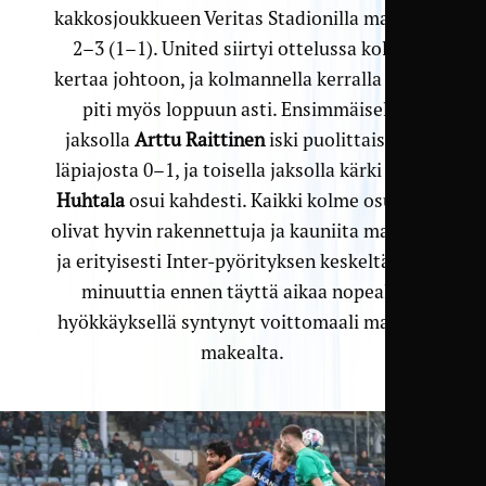
kakkosjoukkueen Veritas Stadionilla maalein
2–3 (1–1). United siirtyi ottelussa kolme
kertaa johtoon, ja kolmannella kerralla johto
piti myös loppuun asti. Ensimmäisellä
jaksolla
Arttu Raittinen
iski puolittaisesta
läpiajosta 0–1, ja toisella jaksolla kärki
Jesse
Huhtala
osui kahdesti. Kaikki kolme osumaa
olivat hyvin rakennettuja ja kauniita maaleja,
ja erityisesti Inter-pyörityksen keskeltä pari
minuuttia ennen täyttä aikaa nopealla
hyökkäyksellä syntynyt voittomaali maistui
makealta.