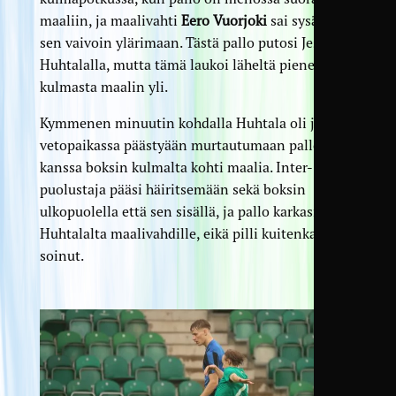
maaliin, ja maalivahti
Eero Vuorjoki
sai sysättyä
sen vaivoin ylärimaan. Tästä pallo putosi Jesse
Huhtalalla, mutta tämä laukoi läheltä pienestä
kulmasta maalin yli.
Kymmenen minuutin kohdalla Huhtala oli jälleen
veto­paikassa päästyään murtautumaan pallon
kanssa boksin kulmalta kohti maalia. Inter-
puolustaja pääsi häiritsemään sekä boksin
ulkopuolella että sen sisällä, ja pallo karkasi
Huhtalalta maalivahdille, eikä pilli kuitenkaan
soinut.