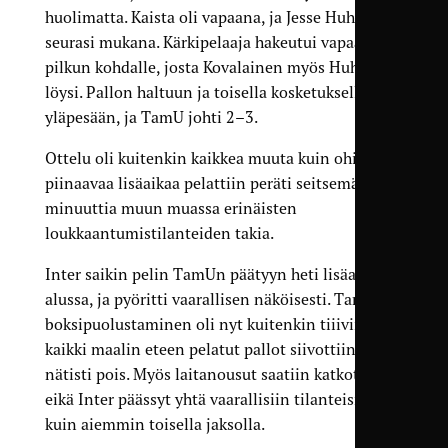
huolimatta. Kaista oli vapaana, ja Jesse Huhtala
seurasi mukana. Kärki­pelaaja hakeutui vapaaksi
pilkun kohdalle, josta Kovalainen myös Huhtalan
löysi. Pallon haltuun ja toisella kosketuksella
yläpesään, ja TamU johti 2–3.
Ottelu oli kuitenkin kaikkea muuta kuin ohi, sillä
piinaavaa lisäaikaa pelattiin peräti seitsemän
minuuttia muun muassa erinäisten
loukkaantumis­tilanteiden takia.
Inter saikin pelin TamUn päätyyn heti lisäajan
alussa, ja pyöritti vaarallisen näköisesti. TamUn
boksipuolustaminen oli nyt kuitenkin tiiiviistä, ja
kaikki maalin eteen pelatut pallot siivottiin
nätisti pois. Myös laitanousut saatiin katkottua,
eikä Inter päässyt yhtä vaarallisiin tilanteisiin
kuin aiemmin toisella jaksolla.