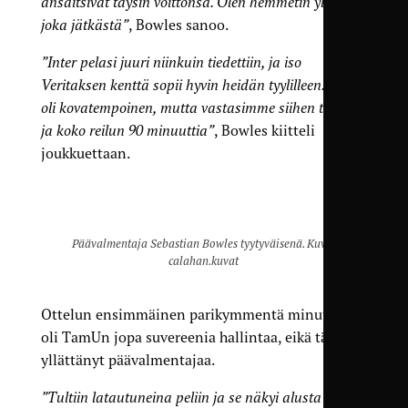
ansaitsivat täysin voittonsa. Olen hemmetin ylpeä
joka jätkästä”
, Bowles sanoo.
”Inter pelasi juuri niinkuin tiedettiin, ja iso
Veritaksen kenttä sopii hyvin heidän tyylilleen. Peli
oli kovatempoinen, mutta vastasimme siihen täysin
ja koko reilun 90 minuuttia”
, Bowles kiitteli
joukkuettaan.
Päävalmentaja Sebastian Bowles tyytyväisenä. Kuva:
calahan.kuvat
Ottelun ensimmäinen parikymmentä minuuttia
oli TamUn jopa suvereenia hallintaa, eikä tämä
yllättänyt päävalmentajaa.
”Tultiin latautuneina peliin ja se näkyi alusta