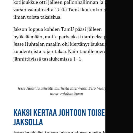
kotijoukkue otti jälleen pallon­hallinnan ja näytti
varsin vaaralliselta. Tästä TamU kuitenkin selvisi
ilman toista takaiskua.
Jakson loppua kohden TamU pääsi jälleen
hyökkäämään, mutta parhaaksi tilanteeksi jäi
Jesse Huhtalan maalin ohi kiertänyt laukaus
kuudentoista rajan takaa. Näin tauolle mentiin
jännittävissä tasalukemissa 1–1.
Jesse Huhtala aiheutti murheita Inter-vahti Eero Vuorjoelle.
Kuva: calahan.kuvat
KAKSI KERTAA JOHTOON TOISELLA
JAKSOLLA
Inter hyökkäsi toisen jakson alussa pariin kertaan