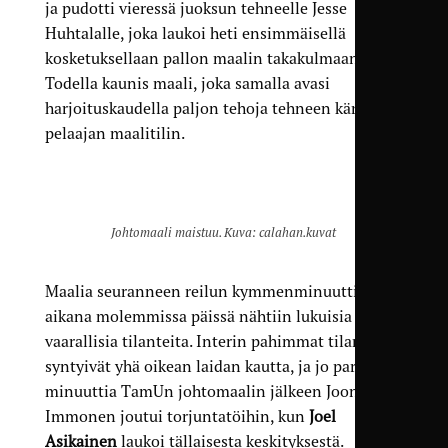
ja pudotti vieressä juoksun tehneelle Jesse
Huhtalalle, joka laukoi heti ensimmäisellä
kosketuksellaan pallon maalin takakulmaan.
Todella kaunis maali, joka samalla avasi
harjoitus­kaudella paljon tehoja tehneen kärki­
pelaajan maalitilin.
Johtomaali maistuu. Kuva: calahan.kuvat
Maalia seuranneen reilun kymmen­minuuttisen
aikana molemmissa päissä nähtiin lukuisia
vaarallisia tilanteita. Interin pahimmat tilanteet
syntyivät yhä oikean laidan kautta, ja jo pari
minuuttia TamUn johtomaalin jälkeen Joonas
Immonen joutui torjunta­töihin, kun
Joel
Asikainen
laukoi tällaisesta keskityksestä.