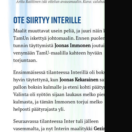
Arttu Raittinen iski ottelun avausmaalin. Kuva: calahan.kuvat
OTE SIIRTYY INTERILLE
Maalit muuttavat usein peliä, ja juuri näin kävi
TamUn iskettyä johto­maalin. Ennen puolen
tunnin täyttymistä
Joonas Immonen
joutui
venymään TamU-maalilla kahteen hyvään
torjuntaan.
Ensimmäisessä tilanteessa Interillä oli boksi
hyvin täytettynä, kun
Joonas Kekarainen
sai
pallon boksin kulmalle ja eteni kohti päätyrajaa.
Valinta oli syötön sijaan laukaus melko pienestä
kulmasta, ja tämän Immonen torjui melko
helposti päätyrajasta yli.
Seuraavassa tilanteessa Inter tuli jälleen
vasemmalta, ja nyt Interin maalitykki
Gezim Voca