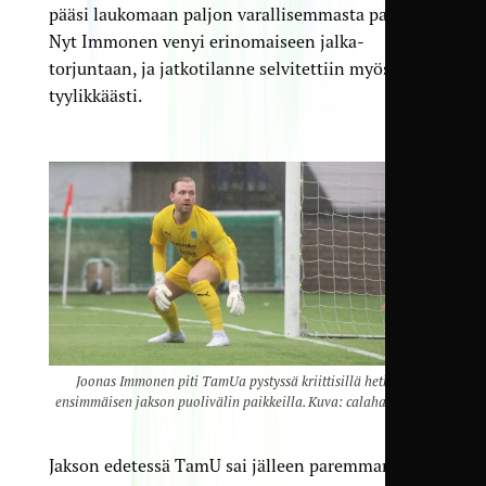
pääsi laukomaan paljon varallisemmasta paikasta.
Nyt Immonen venyi erinomaiseen jalka­
torjuntaan, ja jatko­tilanne selvitettiin myös
tyylikkäästi.
Joonas Immonen piti TamUa pystyssä kriittisillä hetkillä
ensimmäisen jakson puolivälin paikkeilla. Kuva: calahan.kuvat
Jakson edetessä TamU sai jälleen paremman