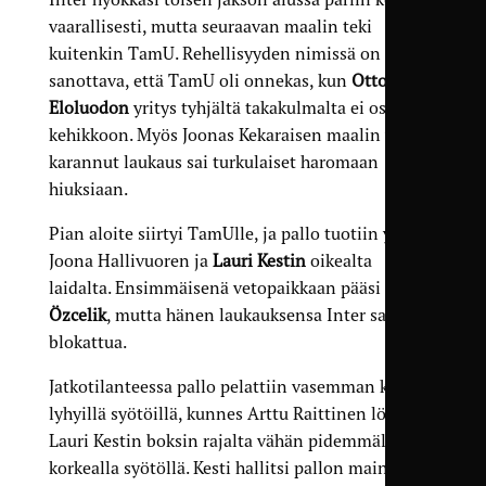
vaarallisesti, mutta seuraavan maalin teki
kuitenkin TamU. Rehellisyyden nimissä on
sanottava, että TamU oli onnekas, kun
Otto
Eloluodon
yritys tyhjältä takakulmalta ei osunut
kehikkoon. Myös Joonas Kekaraisen maalin yli
karannut laukaus sai turkulaiset haromaan
hiuksiaan.
Pian aloite siirtyi TamUlle, ja pallo tuotiin ylös
Joona Hallivuoren ja
Lauri Kestin
oikealta
laidalta. Ensimmäisenä vetopaikkaan pääsi
Taha
Özcelik
, mutta hänen laukauksensa Inter sai
blokattua.
Jatkotilanteessa pallo pelattiin vasemman kautta
lyhyillä syötöillä, kunnes Arttu Raittinen löysi
Lauri Kestin boksin rajalta vähän pidemmällä
korkealla syötöllä. Kesti hallitsi pallon mainiosti