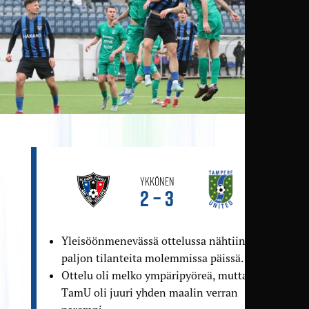
Ykkönen
2 – 3
Yleisöönmenevässä ottelussa nähtiin
paljon tilanteita molemmissa päissä.
Ottelu oli melko ympäri­pyöreä, mutta
TamU oli juuri yhden maalin verran