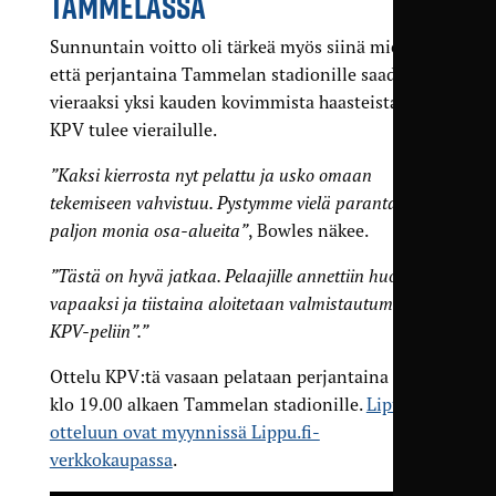
TAMMELASSA
Sunnuntain voitto oli tärkeä myös siinä mielessä,
että perjantaina Tammelan stadionille saadaan
vieraaksi yksi kauden kovimmista haasteista, kun
KPV tulee vierailulle.
”Kaksi kierrosta nyt pelattu ja usko omaan
tekemiseen vahvistuu. Pystymme vielä parantamaan
paljon monia osa-alueita”
, Bowles näkee.
”Tästä on hyvä jatkaa. Pelaajille annettiin huominen
vapaaksi ja tiistaina aloitetaan valmistautuminen
KPV-peliin”.”
Ottelu KPV:tä vasaan pelataan perjantaina 25.4.
klo 19.00 alkaen Tammelan stadionille.
Liput
otteluun ovat myynnissä Lippu.fi-
verkkokaupassa
.