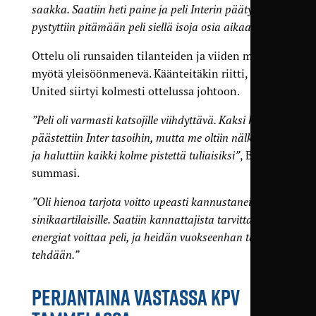
saakka. Saatiin heti paine ja peli Interin päätyyn ja
pystyttiin pitämään peli siellä isoja osia aikaa.”
Ottelu oli runsaiden tilanteiden ja viiden maalin
myötä yleisöönmenevä. Käänteitäkin riitti, kun
United siirtyi kolmesti ottelussa johtoon.
”Peli oli varmasti katsojille viihdyttävä. Kaksi kertaa
päästettiin Inter tasoihin, mutta me oltiin nälkäisiä
ja haluttiin kaikki kolme pistettä tuliaisiksi”
, Bowles
summasi.
”Oli hienoa tarjota voitto upeasti kannustaneille
sinikaartilaisille. Saatiin kannattajista tarvittavat
energiat voittaa peli, ja heidän vuokseenhan tätä
tehdään.”
PERJANTAINA VASTASSA KPV