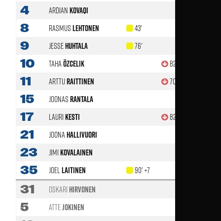
4
Ardian
Kovaqi
8
Rasmus
Lehtonen
43'
9
Jesse
Huhtala
76'
10
Taha
Özcelik
82'
11
Arttu
Raittinen
70'
15
Joonas
Rantala
17
Lauri
Kesti
82'
21
Joona
Hallivuori
23
Jimi
Kovalainen
35
Joel
Laitinen
90' +7
31
Oskari
Hirvonen
5
Atte
Jokinen