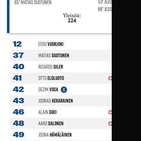
53′ Jesse Huhtala
65′ Matias Suotunen
88′ Jesse Huhtala
Yleisöä:
224
12
Eero
Vuorjoki
37
Matias
Suotunen
40
Ricardo
Giler
41
Otto
Eloluoto
62'
42
Gezim
Voca
C
43
Joonas
Kekarainen
46
Alain
Guei
83'
48
Aaro
Salonen
62'
49
Joona
Hämäläinen