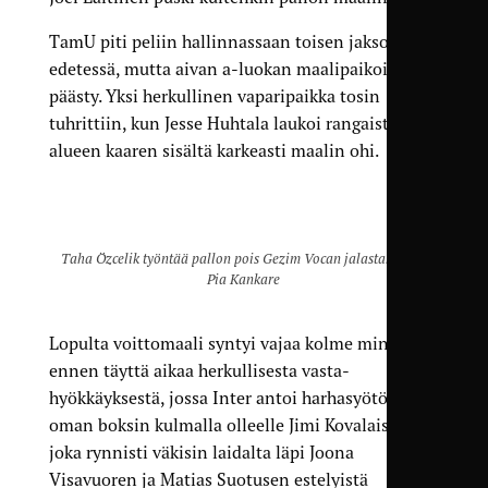
TamU piti peliin hallinnassaan toisen jakson
edetessä, mutta aivan a-luokan maali­paikoille ei
päästy. Yksi herkullinen vapari­paikka tosin
tuhrittiin, kun Jesse Huhtala laukoi rangaistus­
alueen kaaren sisältä karkeasti maalin ohi.
Taha Özcelik työntää pallon pois Gezim Vocan jalasta. Kuva:
Pia Kankare
Lopulta voittomaali syntyi vajaa kolme minuuttia
ennen täyttä aikaa herkullisesta vasta­
hyökkäyksestä, jossa Inter antoi harhasyötön
oman boksin kulmalla olleelle Jimi Kovalaiselle,
joka rynnisti väkisin laidalta läpi Joona
Visavuoren ja Matias Suotusen estelyistä