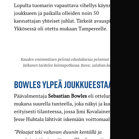
Lopulta tuomarin vapauttava vihellys käynnisti
joukkueen ja paikalla olleiden noin 50
kannattajan yhteiset juhlat. Tärkeät avauspisteet
Ykkösessä oli otettu mukaan Tampereelle.
Kauden ensimmäisen pelinsä edustuksessa pelannut niilo
Jalkanen taistelee kulmapotkussa. Kuva: calahan.kuvat
BOWLES YLPEÄ JOUKKUEESTAAN
Päävalmentaja
Sebastian Bowles
eli ottelun
mukana suurella tunteella, joka näkyi ja kuului
erityisesti tilanteessa, jossa Jimi Kovalainen ja
Jesse Huhtala lähtivät iskemään voittomaalia.
”Pelaajat teki valtavan duunin kentällä ja