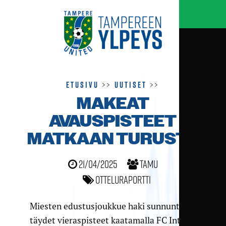
Etusivu
>>
Uutiset
>>
MAKEAT
AVAUSPISTEET
MATKAAN TURUSTA
21/04/2025
TamU
Otteluraportti
Miesten edustusjoukkue haki sunnuntaina
täydet vieraspisteet kaatamalla FC Interin