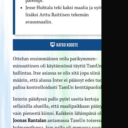
parempi.
Jesse Huhtala teki kaksi maalia ja syötti
lisäksi Arttu Raittisen tekemän
avausmaalin.
Katso kooste
Ottelun ensimmäinen reilu parikymmen­
minuuttinen oli käytännössä täyttä TamUn
hallintaa. Itse asiassa se olis sitä jopa siinä
määrin, että alussa Inter ei päässyt edes tuomaan
palloa kontrolloidusti TamUn kenttä­puoliskolle.
Interin päädyssä pallo pyöri useita kertoja
sellaisilla alueilla, että maali­paikkaan pääsy oli
vain pienestä kiinni. Kaikkein lähimpänä oltiin
Joonas Rantalan
antamassa TamUn toisessa
kulma­potkussa, kun pallo oli menossa suoraan