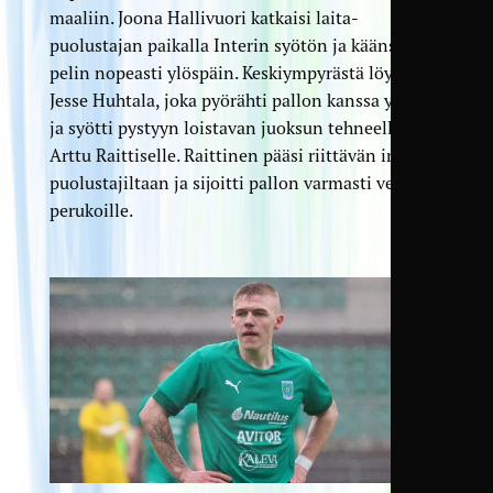
maaliin. Joona Hallivuori katkaisi laita­
puolustajan paikalla Interin syötön ja käänsi
pelin nopeasti ylöspäin. Keski­ympyrästä löytyi
Jesse Huhtala, joka pyörähti pallon kanssa ympäri
ja syötti pystyyn loistavan juoksun tehneelle
Arttu Raittiselle. Raittinen pääsi riittävän irti
puolustajiltaan ja sijoitti pallon varmasti verkon
perukoille.