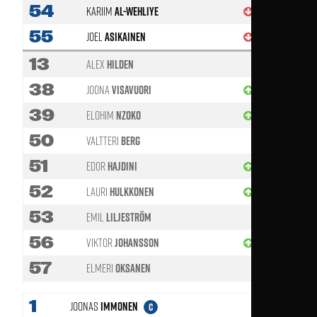
54
Kariim
Al-Wehliye
89'
55
Joel
Asikainen
62'
13
Alex
Hilden
38
Joona
Visavuori
62'
39
Elohim
Nzoko
62'
50
Valtteri
Berg
51
Edor
Hajdini
89'
52
Lauri
Hulkkonen
83'
53
Emil
Liljeström
56
Viktor
Johansson
62'
57
Elmeri
Oksanen
1
Joonas
Immonen
C