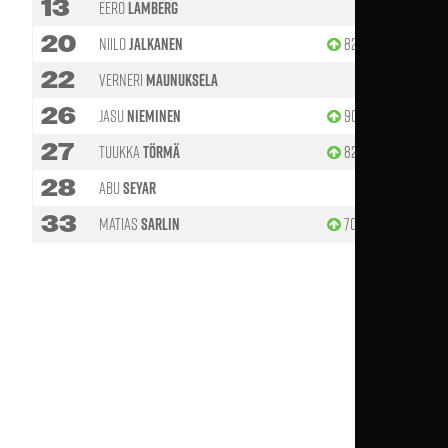
13
Eero
Lamberg
20
Niilo
Jalkanen
82'
22
Verneri
Maunuksela
26
Jasu
Nieminen
90'
27
Tuukka
Törmä
82'
90'
28
Abu
Seyar
33
Matias
Sarlin
70'