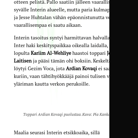
otteen pelistä. Pallo saatiin jälleen vaarallisesti
syvälle Interin alueelle, mutta paria kulma­potkua
ja Jesse Huhtalan vähän epäonnistunutta vetoa
vaarallisempaa ei saatu aikaan.
Interin tasoitus syntyi harmittavan halvalla, kun
Inter haki keskitys­paikkaa oikealla laidalla, ja
lopulta
Kariim Al-Wehliye
haastoi toppari
Joel
Laitisen
ja pääsi tämän ohi boksiin. Keskeltä
löytyi Gezim Voca, jota
Ardian Kovaqi
ei saanut
kuriin, vaan tähti­hyökkääjä painoi tulisen vedon
yläriman kautta verkon perukoille.
Toppari Ardian Kovaqi puolustaa. Kuva: Pia Kankare.
Maalia seurasi Interin etsikkoaika, sillä