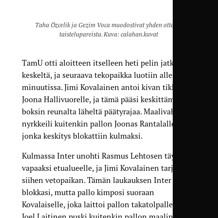
Taha Özcelik ja Gezim Voca muodostivat yhden ottelun
taistelupareista. Kuva: calahan.kuvat
TamU otti aloitteen itselleen heti pelin jatkuttua
keskeltä, ja seuraava tekopaikka luotiin alle
minuutissa. Jimi Kovalainen antoi kivan tikkarin
Joona Hallivuorelle, ja tämä pääsi keskittämään
boksin reunalta läheltä päätyrajaa. Maalivahti
nyrkkeili kuitenkin pallon Joonas Rantalalle,
jonka keskitys blokattiin kulmaksi.
Kulmassa Inter unohti Rasmus Lehtosen täysin
vapaaksi etualueelle, ja Jimi Kovalainen tarjosi
siihen vetopaikan. Tämän laukauksen Inter
blokkasi, mutta pallo kimposi suoraan
Kovalaiselle, joka laittoi pallon takatolpalle, jossa
Joel Laitinen puski kuitenkin pallon maalin ohi.