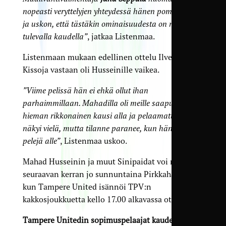
nopeasti veryttelyjen yhteydessä hänen pomppunsa
ja uskon, että tästäkin ominaisuudesta on meille iloa
tulevalla kaudella”
, jatkaa Listenmaa.
Listenmaan mukaan edellinen ottelu Ilves-
Kissoja vastaan oli Husseinille vaikea.
”Viime pelissä hän ei ehkä ollut ihan
parhaimmillaan. Mahadilla oli meille saapuessaan
hieman rikkonainen kausi alla ja pelaamattomuus
näkyi vielä, mutta tilanne paranee, kun hän saa
pelejä alle”
, Listenmaa uskoo.
Mahad Husseinin ja muut Sinipaidat voi nähdä
seuraavan kerran jo sunnuntaina Pirkkahallissa,
kun Tampere United isännöi TPV:n
kakkosjoukkuetta kello 17.00 alkavassa ottelussa.
Tampere Unitedin sopimuspelaajat kaudelle