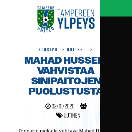
Etusivu
>>
Uutiset
>>
MAHAD HUSSEIN
VAHVISTAA
SINIPAITOJEN
PUOLUSTUSTA
02/01/2020
Uutinen
Topparin paikalla viihtyvä Mahad Hussein