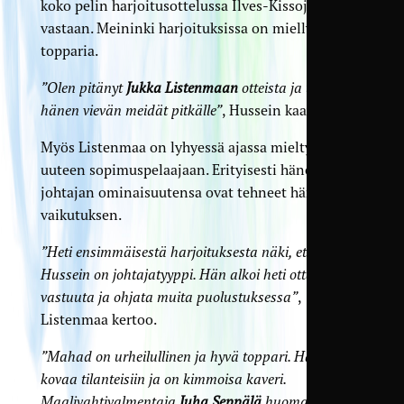
koko pelin harjoitusottelussa Ilves-Kissoja
vastaan. Meininki harjoituksissa on miellyttänyt
topparia.
”Olen pitänyt
Jukka Listenmaan
otteista ja uskon
hänen vievän meidät pitkälle”
, Hussein kaavailee.
Myös Listenmaa on lyhyessä ajassa mieltynyt
uuteen sopimuspelaajaan. Erityisesti hänen
johtajan ominaisuutensa ovat tehneet häneen
vaikutuksen.
”Heti ensimmäisestä harjoituksesta näki, että
Hussein on johtajatyyppi. Hän alkoi heti ottaa
vastuuta ja ohjata muita puolustuksessa”
,
Listenmaa kertoo.
”Mahad on urheilullinen ja hyvä toppari. Hän menee
kovaa tilanteisiin ja on kimmoisa kaveri.
Maalivahtivalmentaja
Juha Seppälä
huomasi