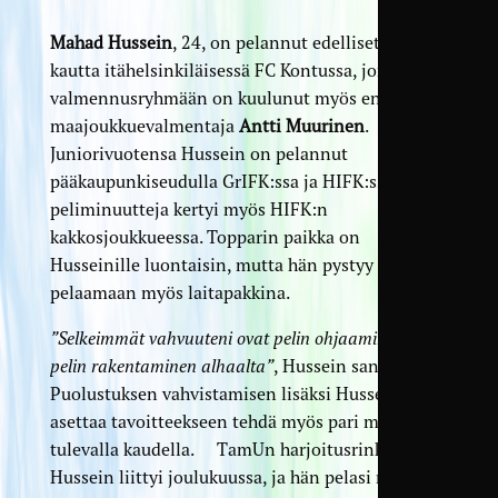
Mahad Hussein
, 24, on pelannut edelliset kolme
kautta itähelsinkiläisessä FC Kontussa, jonka
valmennusryhmään on kuulunut myös entinen
maajoukkuevalmentaja
Antti Muurinen
.
Juniorivuotensa Hussein on pelannut
pääkaupunkiseudulla GrIFK:ssa ja HIFK:ssa, jossa
peliminuutteja kertyi myös HIFK:n
kakkosjoukkueessa. Topparin paikka on
Husseinille luontaisin, mutta hän pystyy
pelaamaan myös laitapakkina.
”Selkeimmät vahvuuteni ovat pelin ohjaaminen sekä
pelin rakentaminen alhaalta”
, Hussein sanoo.
Puolustuksen vahvistamisen lisäksi Hussein
asettaa tavoitteekseen tehdä myös pari maalia
tulevalla kaudella. TamUn harjoitusrinkiin
Hussein liittyi joulukuussa, ja hän pelasi myös