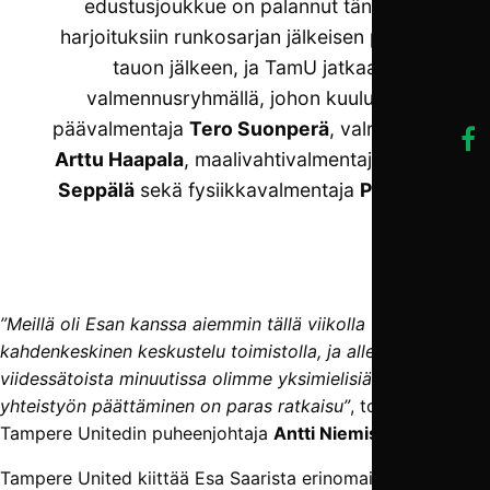
edustusjoukkue on palannut tänään
harjoituksiin runkosarjan jälkeisen pienen
tauon jälkeen, ja TamU jatkaa
valmennusryhmällä, johon kuuluvat
päävalmentaja
Tero Suonperä
, valmentaja
Arttu Haapala
, maalivahtivalmentaja
Juha
Seppälä
sekä fysiikkavalmentaja
Po Law
.
”Meillä oli Esan kanssa aiemmin tällä viikolla
kahdenkeskinen keskustelu toimistolla, ja alle
viidessätoista minuutissa olimme yksimielisiä siitä, että
yhteistyön päättäminen on paras ratkaisu”
, toteaa
Tampere Unitedin puheenjohtaja
Antti Niemistö
.
Tampere United kiittää Esa Saarista erinomaisesta