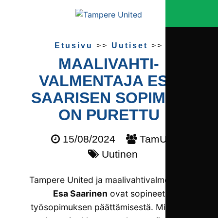
Etusivu
>>
Uutiset
>>
MAALIVAHTI­
VALMENTAJA ESA
SAARISEN SOPIMUS
ON PURETTU
15/08/2024
TamU
Uutinen
Tampere United ja maalivahtivalmentaja
Esa Saarinen
ovat sopineet
työsopimuksen päättämisestä. Miesten