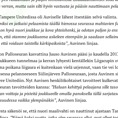
 verran, mutta sain silti hyvin vastuuta ja pääsin nauttimaan pel
Tampere Unitedissa oli Auviselle lähest itsestään selvä valinta.
miksi en jatkaisi pelaamista täällä hienossa seurassa mahtavien f
 on hyvä nuori joukkue ja kova yhteishenki, ja odotan paljon jo ens
, että otamme joukkueena askeleen eteenpäin ja saadaan sellain
, että voidaan taistella kärkipaikoista”
, Auvinen linjaa.
n Palloseuran kasvattina Juuso Auvinen pääsi jo kaudella 20
oukkueen tunnelmaa ja kerran lyhyesti kentällekin Liigacupin ot
a poikana liigaura ei kuitenkaan vielä urjennut, vaan tie vei l
essa pelanneeseen Siilinjärven Palloseuraan, josta Auvinen si
e Unitediin. Nyt Auvisen henkilökohtaiset tavoitteet kulkevat
euran tavoitteiden kanssa:
”Haluan kehittyä pelaajana sille tasol
n voittoja ja pisteitä joukkueelle omalla panoksella tällä sarjataso
isuudessa vaikka ylempänäkin”
, Auvinen linjaa.
sta säkenöi se, että nuori maalivahti on nauttinut ajastaan T
issa.
”Nämä kaksi vuotta, jotka olen seurassa ollut, ovat olleet to