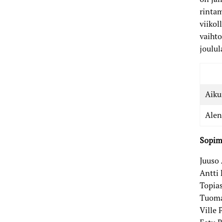
rintam
viikol
vaihto
joulul
Aiku
Alen
Sopim
Juuso
Antti 
Topias
Tuoma
Ville 