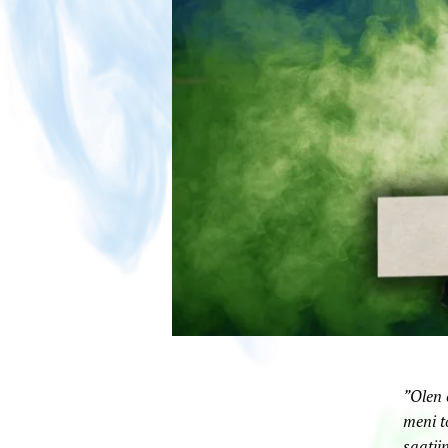
”Olen 
meni t
saatii