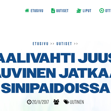
ETUSIVU
UUTISET
LIPUT
OTT
Etusivu
>>
Uutiset
>>
AALIVAHTI JUU
UVINEN JATK
SINIPAIDOISSA
20/11/2017
Uutinen