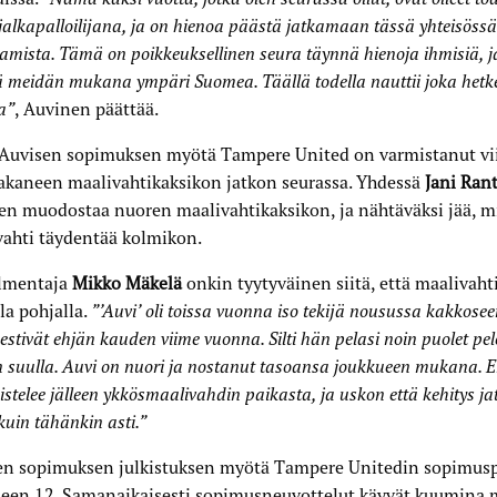
jalkapalloilijana, ja on hienoa päästä jatkamaan tässä yhteisöss
ttamista. Tämä on poikkeuksellinen seura täynnä hienoja ihmisiä, 
ä meidän mukana ympäri Suomea. Täällä todella nauttii joka hetke
a”
, Auvinen päättää.
 Auvisen sopimuksen myötä Tampere United on varmistanut vi
jakaneen maalivahtikaksikon jatkon seurassa. Yhdessä
Jani Ran
n muodostaa nuoren maalivahtikaksikon, ja nähtäväksi jää, m
vahti täydentää kolmikon.
lmentaja
Mikko Mäkelä
onkin tyytyväinen siitä, että maalivaht
la pohjalla.
”’Auvi’ oli toissa vuonna iso tekijä nousussa kakkosee
 estivät ehjän kauden viime vuonna. Silti hän pelasi noin puolet p
 suulla. Auvi on nuori ja nostanut tasoansa joukkueen mukana. E
istelee jälleen ykkösmaalivahdin paikasta, ja uskon että kehitys 
kuin tähänkin asti.”
en sopimuksen julkistuksen myötä Tampere Unitedin sopimusp
lleen 12. Samanaikaisesti sopimusneuvottelut käyvät kuumina 