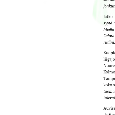
jonkun
Jatko 
syytä 
Meillä
Odotan
rutiini
Kuopio
liigaj
Nuoren
Kolmos
Tamper
koko s
tuomaa
tuleva
Auvise
United