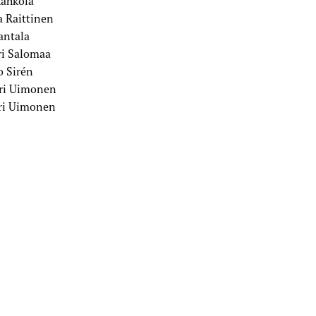
Rahkola
a Raittinen
antala
ri Salomaa
 Sirén
eri Uimonen
ri Uimonen