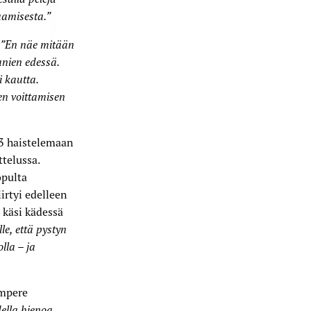
aamisesta.”
”En näe mitään
anien edessä.
i kautta.
en voittamisen
13 haistelemaan
telussa.
opulta
irtyi edelleen
 käsi kädessä
le, että pystyn
lla – ja
ampere
della hienoa