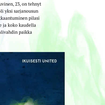
vinen, 23, on tehnyt
i yksi sarjanousun
ukkaantuminen pilasi
e ja koko kaudella
livahdin paikka