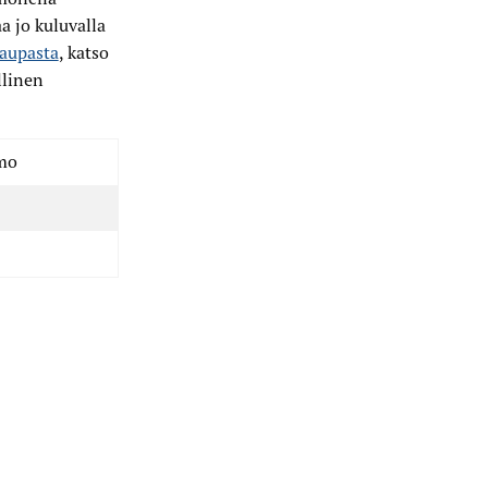
a jo kuluvalla
aupasta
, katso
llinen
mo