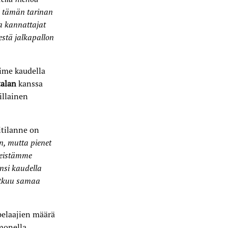
ä tämän tarinan
ja kannattajat
stä jalkapallon
ime kaudella
talan
kanssa
illainen
itilanne on
n, mutta pienet
eleistämme
nsi kaudella
jatkuu samaa
elaajien määrä
monella