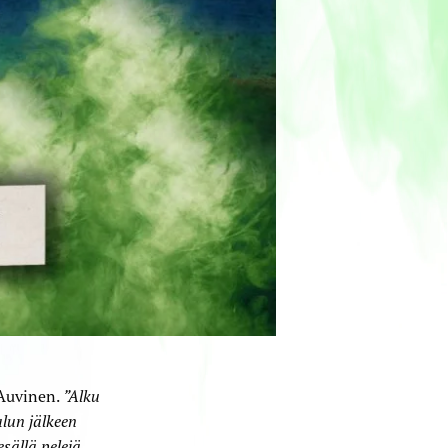
 Auvinen.
”Alku
alun jälkeen
sällä pelejä