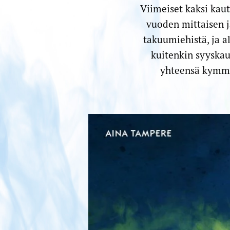
Viimeiset kaksi kau
vuoden mittaisen 
takuumiehistä, ja a
kuitenkin syyskau
yhteensä kymme