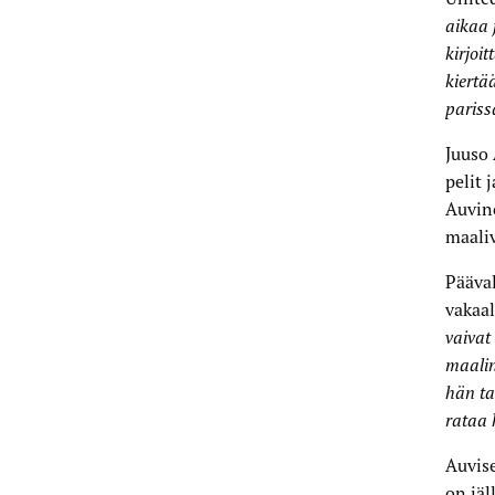
aikaa 
kirjoi
kiertä
pariss
Juuso
pelit 
Auvine
maali
Pääva
vakaal
vaivat
maalin
hän ta
rataa 
Auvis
on jä