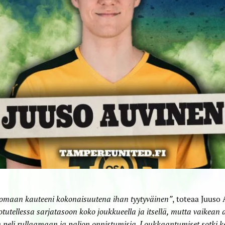
omaan kauteeni kokonaisuutena ihan tyytyväinen”
, toteaa Juuso
otutellessa sarjatasoon koko joukkueella ja itsellä, mutta vaikean 
n peli rullaamaan ja paljon onnistumisia. Loukkaantumiset sotki ke