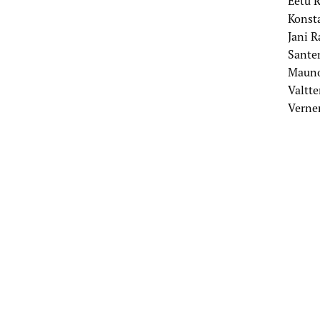
Eetu 
Konst
Jani R
Sante
Mauno
Valtt
Verne