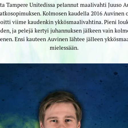
tta Tampere Unitedissa pelannut maalivahti Juuso Au
jatkosopimuksen. Kolmosen kaudella 2016 Auvinen ol
loitti viime kaudenkin ykkösmaalivahtina. Pieni lo
den, ja pelejä kertyi juhannuksen jälkeen vain kolm
nen. Ensi kauteen Auvinen lähtee jälleen ykkösmaa
mielessään.