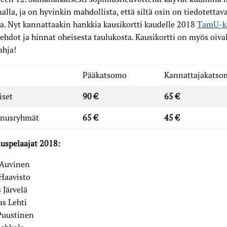
alla, ja on hyvinkin mahdollista, että siltä osin on tiedotettava
la. Nyt kannattaakin hankkia kausikortti kaudelle 2018
TamU-k
ehdot ja hinnat oheisesta taulukosta. Kausikortti on myös oiva
ahja!
Pääkatsomo
Kannattajakatso
iset
90 €
65 €
nusryhmät
65 €
45 €
uspelaajat 2018:
 Auvinen
Haavisto
 Järvelä
s Lehti
Puustinen