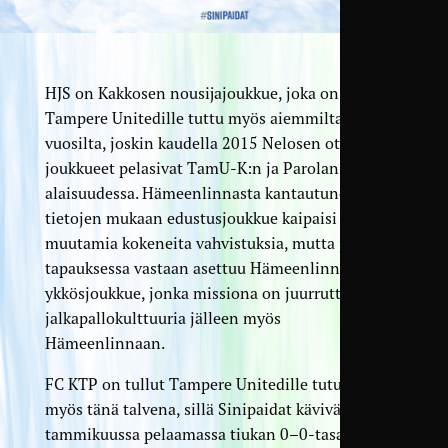
HJS on Kakkosen nousijajoukkue, joka on
Tampere Unitedille tuttu myös aiemmilta
vuosilta, joskin kaudella 2015 Nelosen otteluissa
joukkueet pelasivat TamU-K:n ja Parolan Visan
alaisuudessa. Hämeenlinnasta kantautuneiden
tietojen mukaan edustusjoukkue kaipaisi vielä
muutamia kokeneita vahvistuksia, mutta joka
tapauksessa vastaan asettuu Hämeenlinnan
ykkösjoukkue, jonka missiona on juurruttaa
jalkapallokulttuuria jälleen myös
Hämeenlinnaan.
FC KTP on tullut Tampere Unitedille tutuksi
myös tänä talvena, sillä Sinipaidat kävivät
tammikuussa pelaamassa tiukan 0–0-tasapelin