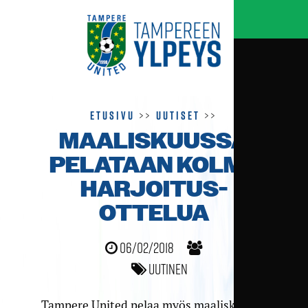
Etusivu
>>
Uutiset
>>
MAALISKUUSSA
PELATAAN KOLME
HARJOITUS­
OTTELUA
06/02/2018
Uutinen
Tampere United pelaa myös maaliskuussa