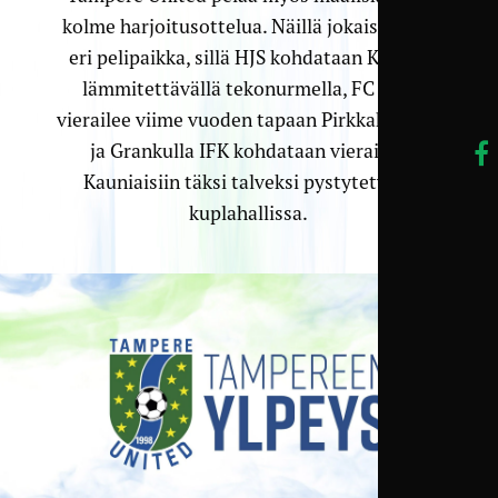
kolme harjoitusottelua. Näillä jokaisella on
eri pelipaikka, sillä HJS kohdataan Kaupin
lämmitettävällä tekonurmella, FC KTP
vierailee viime vuoden tapaan Pirkkahallissa
ja Grankulla IFK kohdataan vieraissa
Kauniaisiin täksi talveksi pystytetyssä
kuplahallissa.