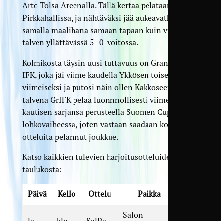
Arto Tolsa Areenalla. Tällä kertaa pelataan sisällä
Pirkkahallissa, ja nähtäväksi jää aukeavatko
samalla maalihana samaan tapaan kuin viime
talven yllättävässä 5–0-voitossa.
Kolmikosta täysin uusi tuttavuus on Grankulla
IFK, joka jäi viime kaudella Ykkösen toiseksi
viimeiseksi ja putosi näin ollen Kakkoseen. Tänä
talvena GrIFK pelaa luonnnollisesti viime
kautisen sarjansa perusteella Suomen Cupin
lohkovaiheessa, joten vastaan saadaan kovia
otteluita pelannut joukkue.
Katso kaikkien tulevien harjoitusotteluiden tiedot
taulukosta:
Päivä
Kello
Ottelu
Paikka
Salon
la
klo
SalPa –