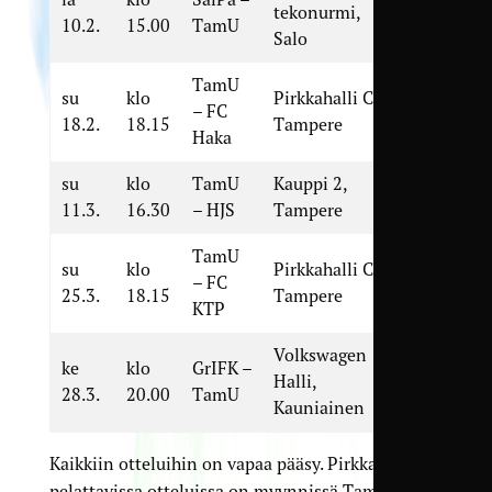
tekonurmi,
10.2.
15.00
TamU
Salo
TamU
su
klo
Pirkkahalli C,
– FC
18.2.
18.15
Tampere
Haka
su
klo
TamU
Kauppi 2,
11.3.
16.30
– HJS
Tampere
TamU
su
klo
Pirkkahalli C,
– FC
25.3.
18.15
Tampere
KTP
Volkswagen
ke
klo
GrIFK –
Halli,
28.3.
20.00
TamU
Kauniainen
Kaikkiin otteluihin on vapaa pääsy. Pirkkahallissa
pelattavissa otteluissa on myynnissä Tampere