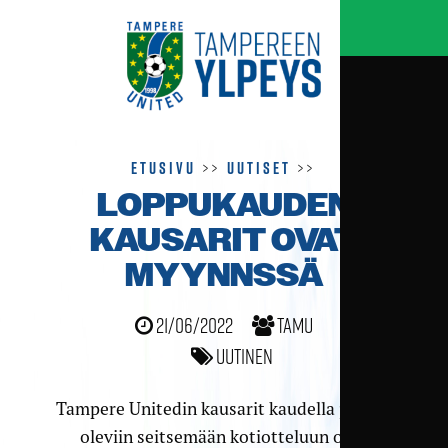
Etusivu
>>
Uutiset
>>
LOPPUKAUDEN
KAUSARIT OVAT
MYYNNSSÄ
21/06/2022
TamU
Uutinen
Tampere Unitedin kausarit kaudella jäljellä
oleviin seitsemään kotiotteluun ovat