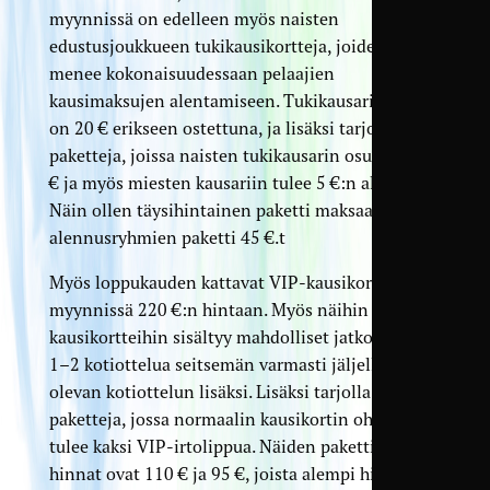
myynnissä on edelleen myös naisten
edustusjoukkueen tukikausikortteja, joiden tuotto
menee kokonaisuudessaan pelaajien
kausimaksujen alentamiseen. Tukikausarin hinta
on 20 € erikseen ostettuna, ja lisäksi tarjolla on
paketteja, joissa naisten tukikausarin osuus on 15
€ ja myös miesten kausariin tulee 5 €:n alennus.
Näin ollen täysihintainen paketti maksaa 60 € ja
alennusryhmien paketti 45 €.t
Myös loppukauden kattavat VIP-kausikortit ovat
myynnissä 220 €:n hintaan. Myös näihin
kausikortteihin sisältyy mahdolliset jatkosarjan
1–2 kotiottelua seitsemän varmasti jäljellä
olevan kotiottelun lisäksi. Lisäksi tarjolla on
paketteja, jossa normaalin kausikortin oheen
tulee kaksi VIP-irtolippua. Näiden pakettien
hinnat ovat 110 € ja 95 €, joista alempi hinta