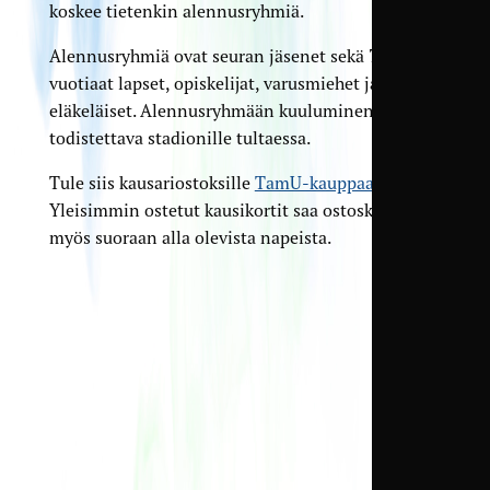
koskee tietenkin alennusryhmiä.
Alennusryhmiä ovat seuran jäsenet sekä 7–16-
vuotiaat lapset, opiskelijat, varusmiehet ja
eläkeläiset. Alennusryhmään kuuluminen on
todistettava stadionille tultaessa.
Tule siis kausariostoksille
TamU-kauppaan
!
Yleisimmin ostetut kausikortit saa ostoskoriin
myös suoraan alla olevista napeista.