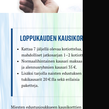
LOPPUKAUDEN KAUSIKORTIT
Kattaa 7 jäljellä olevaa kotiottelua, sekä
mahdolliset jatkosarjan 1–2 kotiottelua.
Normaalihintainen kausari maksaa 50 €
ja alennusryhmien kausari 35 €.
Lisäksi tarjolla naisten edustuksen
tukikausarit 20 €:lla sekä erilaisia
paketteja.
Miesten edustusjoukkueen kausikorttien lisäksi