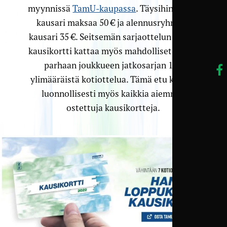
myynnissä
TamU-kaupassa
. Täysihintainen
kausari maksaa 50 € ja alennusryhmien
kausari 35 €. Seitsemän sarjaottelun lisäksi
kausikortti kattaa myös mahdolliset neljän
parhaan joukkueen jatkosarjan 1–2
ylimääräistä kotiottelua. Tämä etu koskee
luonnollisesti myös kaikkia aiemmin
ostettuja kausikortteja.