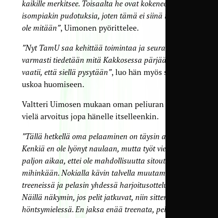
kaikille merkitsee. Toisaalta he ovat kokeneet
isompiakin pudotuksia, joten tämä ei siinä mielessä
ole mitään”
, Uimonen pyörittelee.
”Nyt TamU saa kehittää toimintaa ja seurassa
varmasti tiedetään mitä Kakkosessa pärjääminen
vaatii, että siellä pysytään”
, luo hän myös samalla
uskoa huomiseen.
Valtteri Uimosen mukaan oman peliuran jatko on
vielä arvoitus jopa hänelle itselleenkin.
”Tällä hetkellä oma pelaaminen on täysin auki.
Kenkiä en ole lyönyt naulaan, mutta työt vievät niin
paljon aikaa, ettei ole mahdollisuutta sitoutua
mihinkään. Nokialla kävin talvella muutamissa
treeneissä ja pelasin yhdessä harjoitusottelussa.
Näillä näkymin, jos pelit jatkuvat, niin sitten lähinnä
höntsymielessä. En jaksa enää treenata, pelailla