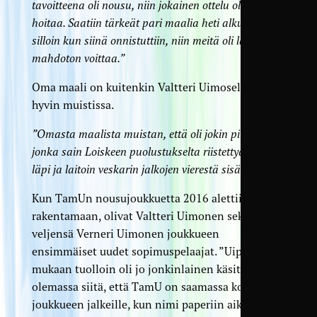
tavoitteena oli nousu, niin jokainen ottelu oli tärkeä
hoitaa. Saatiin tärkeät pari maalia heti alkuun, ja
silloin kun siinä onnistuttiin, niin meitä oli lähes
mahdoton voittaa.”
Oma maali on kuitenkin Valtteri Uimosella varsin
hyvin muistissa.
”Omasta maalista muistan, että oli jokin pitkä pallo,
jonka sain Loiskeen puolustukselta riistettyä. Pääsin
läpi ja laitoin veskarin jalkojen vierestä sisään.”
Kun TamUn nousujoukkuetta 2016 alettiin
rakentamaan, olivat Valtteri Uimonen sekä hänen
veljensä Verneri Uimonen joukkueen
ensimmäiset uudet sopimuspelaajat. ”Uipan”
mukaan tuolloin oli jo jonkinlainen käsitys
olemassa siitä, että TamU on saamassa kovan
joukkueen jalkeille, kun nimi paperiin aikanaan