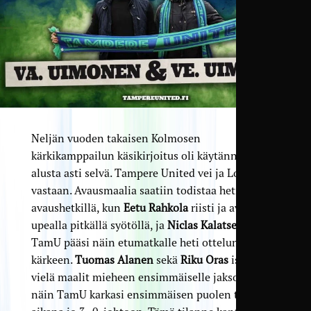
Neljän vuoden takaisen Kolmosen
kärkikamppailun käsikirjoitus oli käytännössä
alusta asti selvä. Tampere United vei ja Loiske otti
vastaan. Avausmaalia saatiin todistaa heti ottelun
avaushetkillä, kun
Eetu Rahkola
riisti ja avasi
upealla pitkällä syötöllä, ja
Niclas Kalatsev
päätti.
TamU pääsi näin etumatkalle heti ottelun
kärkeen.
Tuomas Alanen
sekä
Riku Oras
iskivät
vielä maalit mieheen ensimmäiselle jaksolle, ja
näin TamU karkasi ensimmäisen puolen tunnin