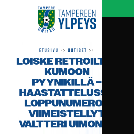
Etusivu
>>
Uutiset
>>
LOISKE RETROILTIIN
KUMOON
PYYNIKILLÄ –
HAASTATTELUSSA
LOPPU­NUMEROT
VIIMEISTELLYT
VALTTERI UIMONEN