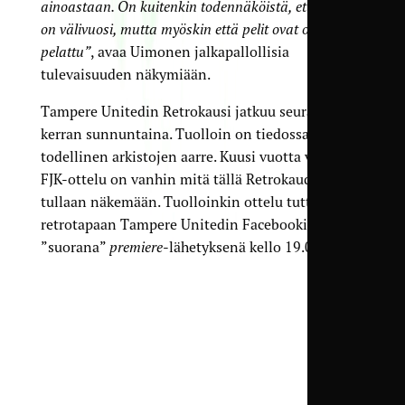
ainoastaan. On kuitenkin todennäköistä, että edessä
on välivuosi, mutta myöskin että pelit ovat osaltani
pelattu”
, avaa Uimonen jalkapallollisia
tulevaisuuden näkymiään.
Tampere Unitedin Retrokausi jatkuu seuraavan
kerran sunnuntaina. Tuolloin on tiedossa
todellinen arkistojen aarre. Kuusi vuotta vanha
FJK-ottelu on vanhin mitä tällä Retrokaudella
tullaan näkemään. Tuolloinkin ottelu tuttuun
retrotapaan Tampere Unitedin Facebookissa
”suorana”
premiere
-lähetyksenä kello 19.00.