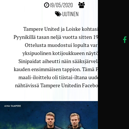
19/05/2020
Uutinen
Tampere United ja Loiske kohtasivat
Pyynikillä tasan neljä vuotta sitten 19.5.2016.
Ottelusta muodostui lopulta varsin
yksipuolinen kotijoukkueen näytös ja
Sinipaidat aiheutti näin sääksjärveläisille
kauden ensimmäisen tappion. Tämä Pyynikin
maali-iloittelu oli tiistai-iltana uudelleen
nähtävissä Tampere Unitedin Facebookissa.