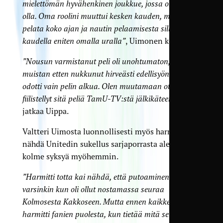
mielettömän hyvähenkinen joukkue, jossa oli hyvä
olla. Oma roolini muuttui kesken kauden, mutta sain
pelata koko ajan ja nautin pelaamisesta sillä
kaudella eniten omalla uralla”
, Uimonen kertoo.
”Nousun varmistanut peli oli unohtumaton, ja
muistan etten nukkunut hirveästi edellisyönä, kun
odotti vain pelin alkua. Olen muutamaan otteeseen
fiilistellyt sitä peliä TamU-TV:stä jälkikäteen”
,
jatkaa Uippa.
Valtteri Uimosta luonnollisesti myös harmitti
nähdä Unitedin sukellus sarjaporrasta alemmaksi
kolme syksyä myöhemmin.
”Harmitti totta kai nähdä, että putoaminen tuli,
varsinkin kun oli ollut nostamassa seuraa
Kolmosesta Kakkoseen. Mutta ennen kaikkea
harmitti fanien puolesta, kun tietää mitä seura heille