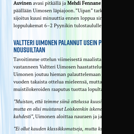
Auvinen
avasi pitkällä ja
Mehdi Fennane
jatkoi
päällään Uimosen läpiajoon. ”Uipan” tarkka
sijoitus kuusi minuuttia ennen loppua sinetöi
loppulukemat 6–2 Pyynikin tulostaululle.
VALTTERI UIMONEN PALANNUT USEIN PYYNIKIN
NOUSUILTAAN
Tavoitimme ottelun viimeisestä maalista
vastanneen Valtteri Uimosen haastatteluun.
Uimonen joutuu hieman palauttelemaan neljän
vuoden takaista ottelua mieleensä, mutta
muistilokeroiden raaputus tuottaa lopulta tulosta.
”Muistan, että teimme siinä ottelussa kuusi maalia,
mutta en olisi muistanut Loiskeenkin iskeneen
kahdesti”
, Uimonen aloittaa nauraen ja jatkaa.
”Ei ollut kauden klassikkomatseja, mutta kun