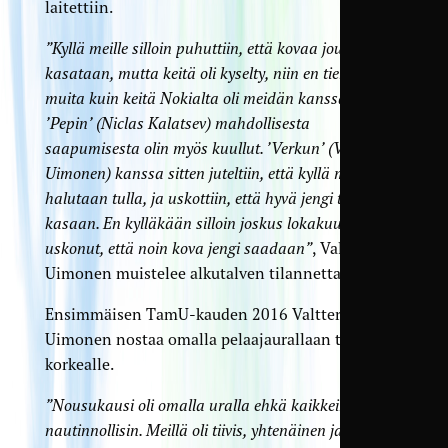
laitettiin.
”Kyllä meille silloin puhuttiin, että kovaa joukkuetta
kasataan, mutta keitä oli kyselty, niin en tiennyt
muita kuin keitä Nokialta oli meidän kanssa tulossa.
’Pepin’ (Niclas Kalatsev) mahdollisesta
saapumisesta olin myös kuullut. ’Verkun’ (Verneri
Uimonen) kanssa sitten juteltiin, että kyllä me tänne
halutaan tulla, ja uskottiin, että hyvä jengi tulee
kasaan. En kylläkään silloin joskus lokakuussa
uskonut, että noin kova jengi saadaan”
, Valtteri
Uimonen muistelee alkutalven tilannetta.
Ensimmäisen TamU-kauden 2016 Valtteri
Uimonen nostaa omalla pelaajaurallaan todella
korkealle.
”Nousukausi oli omalla uralla ehkä kaikkein
nautinnollisin. Meillä oli tiivis, yhtenäinen ja