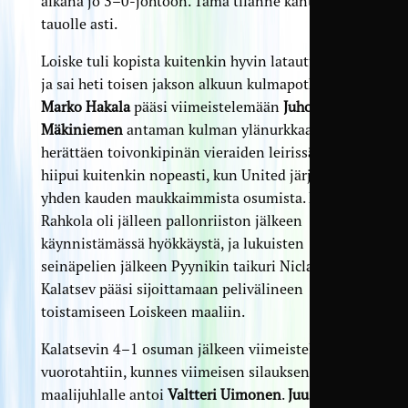
aikana jo 3–0-johtoon. Tämä tilanne kantoi myös
tauolle asti.
Loiske tuli kopista kuitenkin hyvin latautuneena
ja sai heti toisen jakson alkuun kulmapotkun.
Marko Hakala
pääsi viimeistelemään
Juho
Mäkiniemen
antaman kulman ylänurkkaan
herättäen toivonkipinän vieraiden leirissä. Hiillos
hiipui kuitenkin nopeasti, kun United järjesti
yhden kauden maukkaimmista osumista. Eetu
Rahkola oli jälleen pallonriiston jälkeen
käynnistämässä hyökkäystä, ja lukuisten
seinäpelien jälkeen Pyynikin taikuri Niclas
Kalatsev pääsi sijoittamaan pelivälineen
toistamiseen Loiskeen maaliin.
Kalatsevin 4–1 osuman jälkeen viimeisteltiin
vuorotahtiin, kunnes viimeisen silauksen
maalijuhlalle antoi
Valtteri Uimonen
.
Juuso